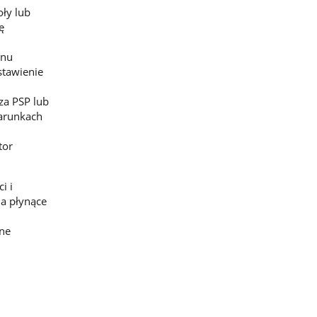
oły lub
ę
enu
stawienie
za PSP lub
warunkach
tor
i i
a płynące
zne