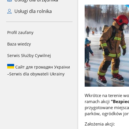
Usługi dla rolnika
Profil zaufany
Baza wiedzy
Serwis Służby Cywilnej
Сайт для громадян України
–
Serwis dla obywateli Ukrainy
Wkrótce na terenie wo
ramach akcji
"Bezpie
przygotowane miejsca 
parków, ogródków jord
Założenia akcji: