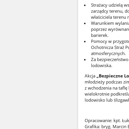
Strażacy udzielą w
zarządcy terenu, d
właściciela terenu 
Warunkiem wylania 
poprzez wyrównanie
barierek.
Pomocy w przygotow
Ochotnicza Straż P
atmosferycznych.
Za bezpieczeństwo 
lodowiska.
Akcja
„Bezpieczne L
młodzieży podczas zi
z wchodzenia na taflę
wielokrotnie podkreśl
lodowisko lub ślizga
Opracowanie: kpt. Łu
Grafika: bryg. Marcin