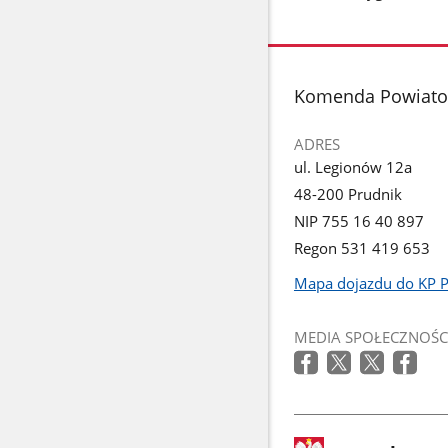
stopka
Komenda Powiatow
ADRES
ul. Legionów 12a
48-200 Prudnik
NIP 755 16 40 897
Regon 531 419 653
Mapa dojazdu do KP 
Link
otworzy
MEDIA SPOŁECZNOŚC
się
w
nowym
oknie
stopka