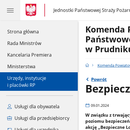
gov.pl
gov.pl
Jednostki Państwowej Straży Pożar
gov.pl
Jednostki
Państwowej
Straży
Komenda 
Pożarnej
gov.pl
Strona główna
Państwowe
Rada Ministrów
w Prudnik
Kancelaria Premiera
Komenda Powiatow
Ministerstwa
Urzędy, instytucje
Powrót
Bezpiec
i placówki RP
09.01.2024
Usługi dla obywatela
W związku z trwają
Usługi dla przedsiębiorcy
poziomu bezpieczeń
akcję „Bezpieczne L
Usługi dla urzędnika