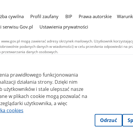
użba cywilna
Profil zaufany
BIP
Prawa autorskie
Warunki
i serwisu Gov.pl
Ustawienia prywatności
 www.gov.pl mogą zawierać adresy skrzynek mailowych. Użytkownik korzystający
dobrowolnie podanych danych w wiadomości) w celu przesłania odpowiedzi na prz
ach przetwarzania danych osobowych.
we publikowane w serwisie (z wyłączeniem treści audiowizualnych), są
 na licencji typu Creative Commons: uznanie autorstwa - na tych samych
 (CC BY-SA 4.0). Materiały audiowizualne, w tym zdjęcia, materiały audio i wideo
ienia prawidłowego funkcjonowania
ane na licencji typu Creative Commons: uznanie autorstwa użycie niekomercyjne 
ależnych 4.0 (CC BY-NC-ND 4.0), o ile nie jest to stwierdzone inaczej.
i działania strony. Dzięki nim
 użytkowników i stale ulepszać nasze
zeglądarki użytkownika, a więc
yka cookies
Odrzuć
Sp