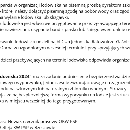
sparcia w organizacji lodowiska na pisemną prośbę dyrektora szk
o której należy dołączyć pisemną zgodę na pobór wody oraz zgod
na wylanie lodowiska lub ślizgawki.
lodowiska jest właściwe przygotowanie przez zgłaszającego ter
 nawierzchni, usypanie band z piasku lub śniegu ewentualnie u
aniu lodowiska udzieli najbliższa Jednostka Ratowniczo-Gaśnic
ożarna w uzgodnionym wcześniej terminie i przy sprzyjających 
dzieci przebywających na terenie lodowiska odpowiada organiza
odowiska 2024”
ma za zadanie podniesienie bezpieczeństwa dziec
mowego wypoczynku, jednocześnie zwracając uwagę na zagrożeni
 lodu na sztucznym lub naturalnym zbiorniku wodnym. Strażacy
ają, że najbezpieczniejszą formą wypoczynku na lodzie jest sztuc
wka w miejscu wcześniej do tego przygotowanym.
kasz Nowak rzecznik prasowy OKW PSP
 Betleja KW PSP w Rzeszowie