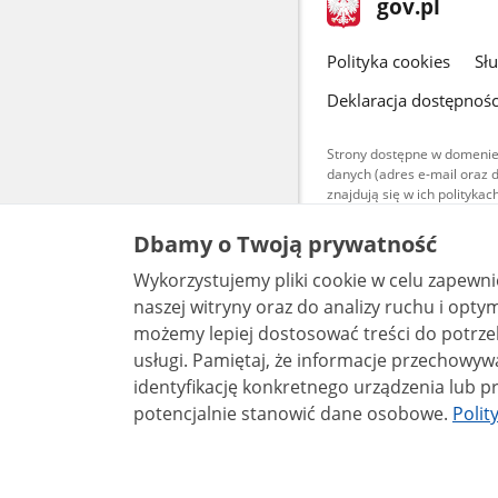
Strona
gov.pl
gov.pl
główna
gov.pl
Polityka cookies
Sł
Deklaracja dostępnośc
Strony dostępne w domenie
danych (adres e-mail oraz 
znajdują się w ich polityk
Treści teksto
Dbamy o Twoją prywatność
udostępniane
warunkach 4.0
Wykorzystujemy pliki cookie w celu zapewn
są udostępni
bez utworów z
naszej witryny oraz do analizy ruchu i optymalizacj
możemy lepiej dostosować treści do potrzeb
usługi. Pamiętaj, że informacje przechowywane w plikach cookie mogą pozwalać na
identyfikację konkretnego urządzenia lub pr
potencjalnie stanowić dane osobowe.
Polit