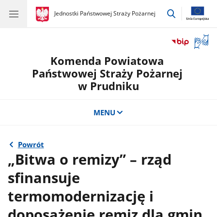
przejdź
gov.pl
Jednostki Państwowej Straży Pożarnej
gov.pl
Jednostki
do
Państwowej
wyszukiwar
Straży
Otwór
Pożarnej
okno
Komenda Powiatowa
z
tłuma
Państwowej Straży Pożarnej
języka
w Prudniku
migow
MENU
Powrót
„Bitwa o remizy” – rząd
sfinansuje
termomodernizację i
doposażenie remiz dla gmin