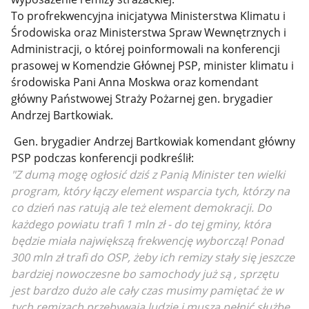
To profrekwencyjna inicjatywa Ministerstwa Klimatu i
Środowiska oraz Ministerstwa Spraw Wewnętrznych i
Administracji, o której poinformowali na konferencji
prasowej w Komendzie Głównej PSP, minister klimatu i
środowiska Pani Anna Moskwa oraz komendant
główny Państwowej Straży Pożarnej gen. brygadier
Andrzej Bartkowiak.
Gen. brygadier Andrzej Bartkowiak komendant główny
PSP podczas konferencji podkreślił:
"Z dumą mogę ogłosić dziś z Panią Minister ten wielki
program, który łączy element wsparcia tych, którzy na
co dzień nas ratują ale też element demokracji. Do
każdego powiatu trafi 1 mln zł - do tej gminy, która
będzie miała największą frekwencję wyborczą! Ponad
300 mln zł trafi do OSP, żeby ich remizy stały się jeszcze
bardziej nowoczesne bo samochody już są , sprzętu
jest bardzo dużo ale cały czas musimy pamiętać że w
tych remizach przebywają ludzie i muszą pełnić służbę