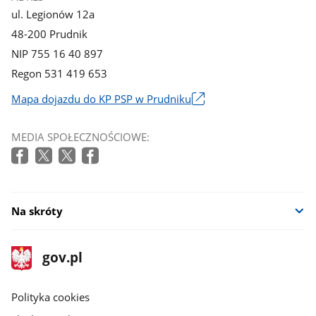
ul. Legionów 12a
48-200 Prudnik
NIP 755 16 40 897
Regon 531 419 653
Mapa dojazdu do KP PSP w Prudniku
Link
otworzy
MEDIA SPOŁECZNOŚCIOWE:
się
w
nowym
oknie
Na skróty
stopka
Strona
gov.pl
gov.pl
główna
gov.pl
Polityka cookies