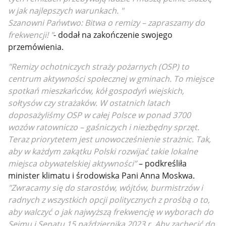
w jak najlepszych warunkach. "
Szanowni Pańwtwo: Bitwa o remizy – zapraszamy do
frekwencji! "
- dodał na zakończenie swojego
przemówienia.
"Remizy ochotniczych straży pożarnych (OSP) to
centrum aktywności społecznej w gminach. To miejsce
spotkań mieszkańców, kół gospodyń wiejskich,
sołtysów czy strażaków. W ostatnich latach
doposażyliśmy OSP w całej Polsce w ponad 3700
wozów ratowniczo – gaśniczych i niezbędny sprzęt.
Teraz priorytetem jest unowocześnienie strażnic. Tak,
aby w każdym zakątku Polski rozwijać takie lokalne
miejsca obywatelskiej aktywności”
– podkreśliła
minister klimatu i środowiska Pani Anna Moskwa.
"Zwracamy się do starostów, wójtów, burmistrzów i
radnych z wszystkich opcji politycznych z prośbą o to,
aby walczyć o jak najwyższą frekwencję w wyborach do
Sejmu i Senatu 15 października 2023 r. Aby zachęcić do