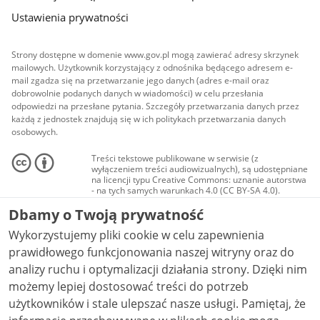
Ustawienia prywatności
Strony dostępne w domenie www.gov.pl mogą zawierać adresy skrzynek
mailowych. Użytkownik korzystający z odnośnika będącego adresem e-
mail zgadza się na przetwarzanie jego danych (adres e-mail oraz
dobrowolnie podanych danych w wiadomości) w celu przesłania
odpowiedzi na przesłane pytania. Szczegóły przetwarzania danych przez
każdą z jednostek znajdują się w ich politykach przetwarzania danych
osobowych.
Treści tekstowe publikowane w serwisie (z
wyłączeniem treści audiowizualnych), są udostępniane
na licencji typu Creative Commons: uznanie autorstwa
- na tych samych warunkach 4.0 (CC BY-SA 4.0).
Materiały audiowizualne, w tym zdjęcia, materiały
Dbamy o Twoją prywatność
audio i wideo, są udostępniane na licencji typu
Creative Commons: uznanie autorstwa użycie
Wykorzystujemy pliki cookie w celu zapewnienia
niekomercyjne - bez utworów zależnych 4.0 (CC BY-
NC-ND 4.0), o ile nie jest to stwierdzone inaczej.
prawidłowego funkcjonowania naszej witryny oraz do
analizy ruchu i optymalizacji działania strony. Dzięki nim
możemy lepiej dostosować treści do potrzeb
użytkowników i stale ulepszać nasze usługi. Pamiętaj, że