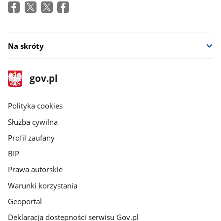
w
nowym
oknie
Na skróty
stopka
Strona
gov.pl
gov.pl
główna
gov.pl
Polityka cookies
Służba cywilna
Profil zaufany
BIP
Prawa autorskie
Warunki korzystania
Geoportal
Deklaracja dostępności serwisu Gov.pl