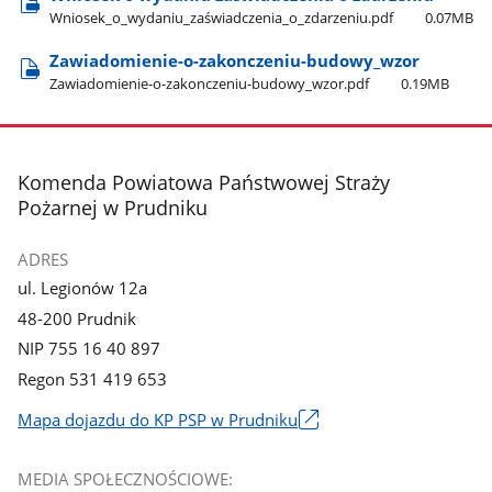
Wniosek​_o​_wydaniu​_zaświadczenia​_o​_zdarzeniu.pdf
0.07MB
Zawiadomienie-o-zakonczeniu-budowy​_wzor
Zawiadomienie-o-zakonczeniu-budowy​_wzor.pdf
0.19MB
stopka
Komenda Powiatowa Państwowej Straży
Pożarnej w Prudniku
ADRES
ul. Legionów 12a
48-200 Prudnik
NIP 755 16 40 897
Regon 531 419 653
Mapa dojazdu do KP PSP w Prudniku
Link
otworzy
MEDIA SPOŁECZNOŚCIOWE:
się