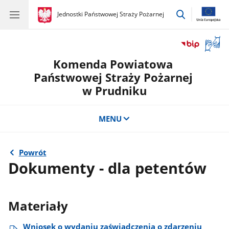
przejdź
gov.pl
Jednostki Państwowej Straży Pożarnej
gov.pl
Jednostki
do
Państwowej
wyszukiwar
Straży
Otwór
Pożarnej
okno
Komenda Powiatowa
z
tłuma
Państwowej Straży Pożarnej
języka
w Prudniku
migow
MENU
Powrót
Dokumenty - dla petentów
Materiały
Wniosek o wydaniu zaświadczenia o zdarzeniu