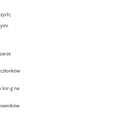
czych;
nymi
zarze
) członków
w ksr-g na
acowników