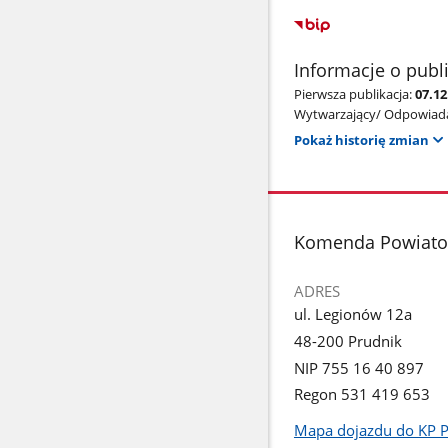
Informacje o publ
Pierwsza publikacja:
07.12
Wytwarzający/ Odpowiada
Pokaż historię zmian
stopka
Komenda Powiatow
ADRES
ul. Legionów 12a
48-200 Prudnik
NIP 755 16 40 897
Regon 531 419 653
Mapa dojazdu do KP 