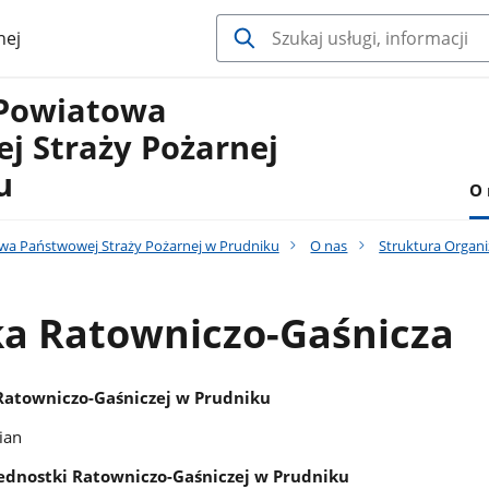
nej
Powiatowa
j Straży Pożarnej
u
O 
a Państwowej Straży Pożarnej w Prudniku
O nas
Struktura Organ
ka Ratowniczo-Gaśnicza
Ratowniczo-Gaśniczej w Prudniku
ian
ednostki Ratowniczo-Gaśniczej w Prudniku