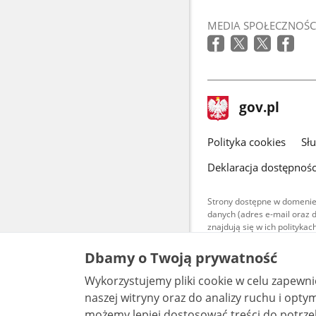
Link
otworzy
MEDIA SPOŁECZNOŚC
się
w
nowym
oknie
stopka
Strona
gov.pl
gov.pl
główna
gov.pl
Polityka cookies
Sł
Deklaracja dostępnośc
Strony dostępne w domenie
danych (adres e-mail oraz 
znajdują się w ich polityk
Treści teksto
Dbamy o Twoją prywatność
udostępniane
warunkach 4.0
Wykorzystujemy pliki cookie w celu zapewn
są udostępni
bez utworów z
naszej witryny oraz do analizy ruchu i optymalizacj
możemy lepiej dostosować treści do potrzeb