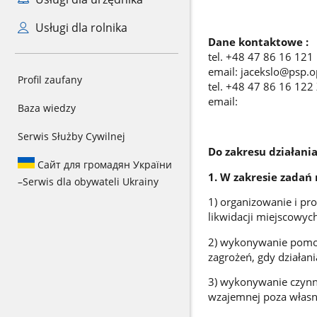
Usługi dla rolnika
Dane kontaktowe :
tel. +48 47 86 16 12
email: jacekslo@psp.o
Profil zaufany
tel. +48 47 86 16 12
email:
Baza wiedzy
Serwis Służby Cywilnej
Do zakresu działania
Сайт для громадян України
1. W zakresie zadań
–
Serwis dla obywateli Ukrainy
1) organizowanie i pr
likwidacji miejscowyc
2) wykonywanie pomoc
zagrożeń, gdy działani
3) wykonywanie czynn
wzajemnej poza własn