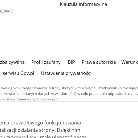
Klauzula informacyjna
IOWE:
użba cywilna
Profil zaufany
BIP
Prawa autorskie
Warunki
i serwisu Gov.pl
Ustawienia prywatności
 www.gov.pl mogą zawierać adresy skrzynek mailowych. Użytkownik korzystający
dobrowolnie podanych danych w wiadomości) w celu przesłania odpowiedzi na prz
ach przetwarzania danych osobowych.
we publikowane w serwisie (z wyłączeniem treści audiowizualnych), są
 na licencji typu Creative Commons: uznanie autorstwa - na tych samych
 (CC BY-SA 4.0). Materiały audiowizualne, w tym zdjęcia, materiały audio i wideo
ienia prawidłowego funkcjonowania
ane na licencji typu Creative Commons: uznanie autorstwa użycie niekomercyjne 
ależnych 4.0 (CC BY-NC-ND 4.0), o ile nie jest to stwierdzone inaczej.
i działania strony. Dzięki nim
 użytkowników i stale ulepszać nasze