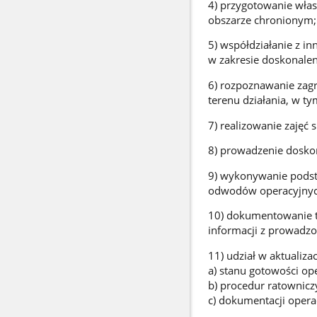
4) przygotowanie włas
obszarze chronionym;
5) współdziałanie z i
w zakresie doskonaleni
6) rozpoznawanie zag
terenu działania, w ty
7) realizowanie zajęć 
8) prowadzenie dosk
9) wykonywanie podst
odwodów operacyjnyc
10) dokumentowanie t
informacji z prowadzo
11) udział w aktualizac
a) stanu gotowości ope
b) procedur ratownicz
c) dokumentacji opera