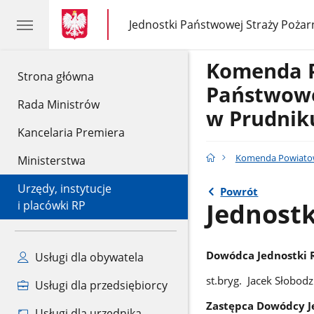
gov.pl
gov.pl
Jednostki Państwowej Straży Pożar
gov.pl
Jednostki
Państwowej
Straży
Komenda 
Pożarnej
gov.pl
Strona główna
Państwowe
Rada Ministrów
w Prudnik
Kancelaria Premiera
Komenda Powiatow
Ministerstwa
Urzędy, instytucje
Powrót
Jednost
i placówki RP
Dowódca Jednostki 
Usługi dla obywatela
st.bryg. Jacek Słobodz
Usługi dla przedsiębiorcy
Zastępca Dowódcy J
Usługi dla urzędnika