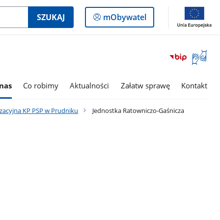
Logowanie
SZUKAJ
mObywatel
do
panelu
Otwórz
okno
z
tłumac
nas
Co robimy
Aktualności
Załatw sprawę
Kontakt
języka
migowe
izacyjna KP PSP w Prudniku
Jednostka Ratowniczo-Gaśnicza