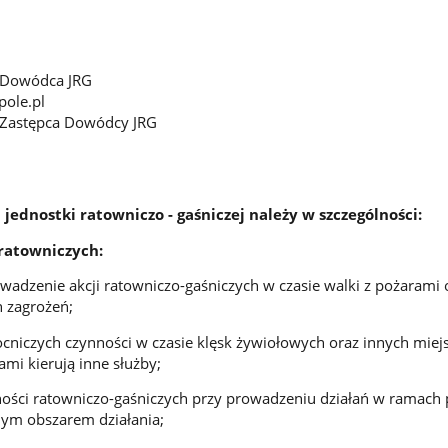
1 Dowódca JRG
pole.pl
2 Zastępca Dowódcy JRG
 jednostki ratowniczo - gaśniczej należy w szczególności:
 ratowniczych:
owadzenie akcji ratowniczo-gaśniczych w czasie walki z pożarami 
h zagrożeń;
niczych czynności w czasie klęsk żywiołowych oraz innych mie
ami kierują inne służby;
ości ratowniczo-gaśniczych przy prowadzeniu działań w ramac
ym obszarem działania;