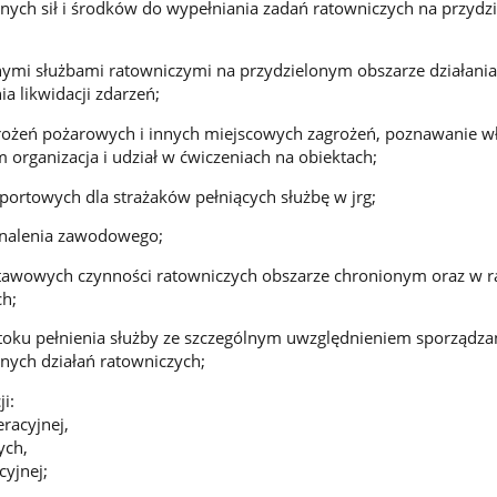
nych sił i środków do wypełniania zadań ratowniczych na przyd
nnymi służbami ratowniczymi na przydzielonym obszarze działania
a likwidacji zdarzeń;
rożeń pożarowych i innych miejscowych zagrożeń, poznawanie w
m organizacja i udział w ćwiczeniach na obiektach;
sportowych dla strażaków pełniących służbę w jrg;
onalenia zawodowego;
awowych czynności ratowniczych obszarze chronionym oraz w 
h;
oku pełnienia służby ze szczególnym uwzględnieniem sporządza
nych działań ratowniczych;
ji:
racyjnej,
ych,
cyjnej;