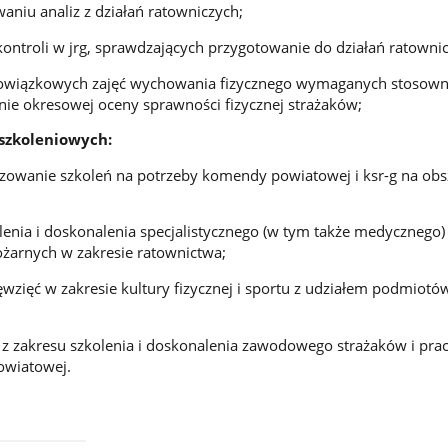
aniu analiz z działań ratowniczych;
ontroli w jrg, sprawdzających przygotowanie do działań ratowni
bowiązkowych zajęć wychowania fizycznego wymaganych stosow
ie okresowej oceny sprawności fizycznej strażaków;
 szkoleniowych:
izowanie szkoleń na potrzeby komendy powiatowej i ksr-g na obs
lenia i doskonalenia specjalistycznego (w tym także medycznego
ożarnych w zakresie ratownictwa;
ęwzięć w zakresie kultury fizycznej i sportu z udziałem podmiotó
 z zakresu szkolenia i doskonalenia zawodowego strażaków i pr
owiatowej.