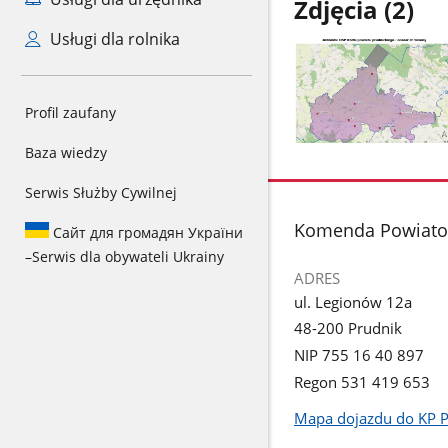
Zdjęcia (2)
Usługi dla rolnika
Profil zaufany
Pokaż
Baza wiedzy
zdjęcie
Serwis Służby Cywilnej
1
z
stopka
Komenda Powiatow
Сайт для громадян України
galerii.
–
Serwis dla obywateli Ukrainy
ADRES
ul. Legionów 12a
48-200 Prudnik
NIP 755 16 40 897
Regon 531 419 653
Mapa dojazdu do KP 
Link