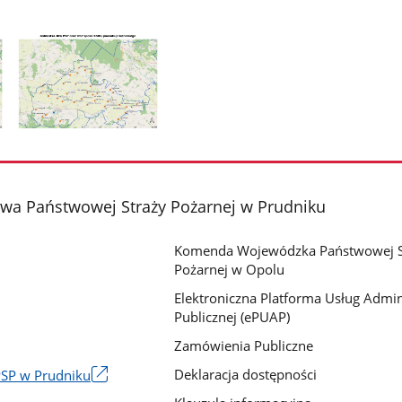
Pokaż
zdjęcie
2
z
a Państwowej Straży Pożarnej w Prudniku
galerii.
Komenda Wojewódzka Państwowej S
Pożarnej w Opolu
Elektroniczna Platforma Usług Admini
Publicznej (ePUAP)
Zamówienia Publiczne
Deklaracja dostępności
PSP w Prudniku