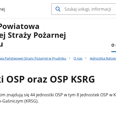
nej
Powiatowa
j Straży Pożarnej
u
O 
a Państwowej Straży Pożarnej w Prudniku
O nas
Jednostka Ratown
ki OSP oraz OSP KSRG
im znajdują się 44 jednostki OSP w tym 8 jednostek OSP w
o-Gaśniczym (KRSG).