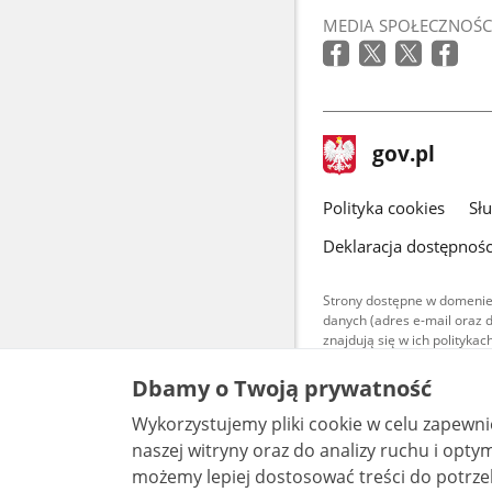
otworzy
MEDIA SPOŁECZNOŚC
się
w
nowym
oknie
stopka
Strona
gov.pl
gov.pl
główna
gov.pl
Polityka cookies
Sł
Deklaracja dostępnośc
Strony dostępne w domenie
danych (adres e-mail oraz 
znajdują się w ich polityk
Treści teksto
Dbamy o Twoją prywatność
udostępniane
warunkach 4.0
Wykorzystujemy pliki cookie w celu zapewn
są udostępni
bez utworów z
naszej witryny oraz do analizy ruchu i optymalizacj
możemy lepiej dostosować treści do potrzeb