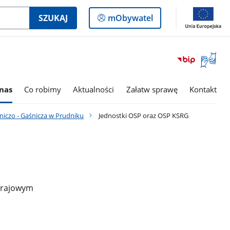
Logowanie
SZUKAJ
mObywatel
do
panelu
Otwórz
okno
z
tłumac
nas
Co robimy
Aktualności
Załatw sprawę
Kontakt
języka
migowe
iczo - Gaśnicza w Prudniku
Jednostki OSP oraz OSP KSRG
 Krajowym