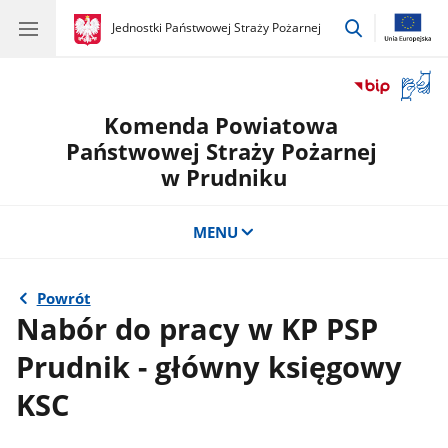
przejdź
gov.pl
Jednostki Państwowej Straży Pożarnej
gov.pl
Jednostki
do
Państwowej
wyszukiwar
Straży
Otwór
Pożarnej
okno
Komenda Powiatowa
z
tłuma
Państwowej Straży Pożarnej
języka
w Prudniku
migow
MENU
Powrót
Nabór do pracy w KP PSP
Prudnik - główny księgowy
KSC