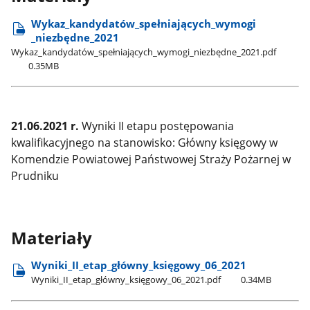
Wykaz​_kandydatów​_spełniających​_wymogi​
_niezbędne​_2021
Wykaz​_kandydatów​_spełniających​_wymogi​_niezbędne​_2021.pdf
0.35MB
21.06.2021 r.
Wyniki II etapu postępowania
kwalifikacyjnego na stanowisko: Główny księgowy w
Komendzie Powiatowej Państwowej Straży Pożarnej w
Prudniku
Materiały
Wyniki​_II​_etap​_główny​_księgowy​_06​_2021
Wyniki​_II​_etap​_główny​_księgowy​_06​_2021.pdf
0.34MB