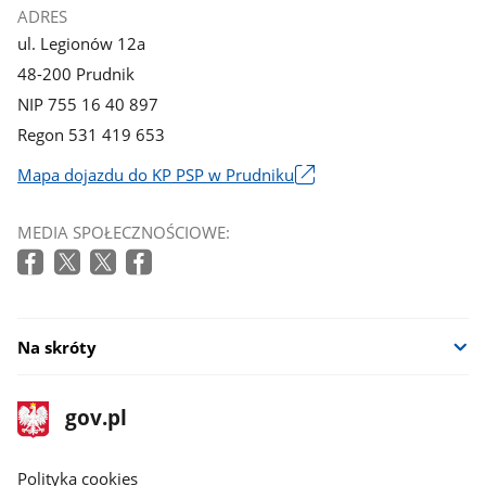
ADRES
ul. Legionów 12a
48-200 Prudnik
NIP 755 16 40 897
Regon 531 419 653
Mapa dojazdu do KP PSP w Prudniku
Link
otworzy
MEDIA SPOŁECZNOŚCIOWE:
się
w
nowym
oknie
Na skróty
stopka
Strona
gov.pl
gov.pl
główna
gov.pl
Polityka cookies