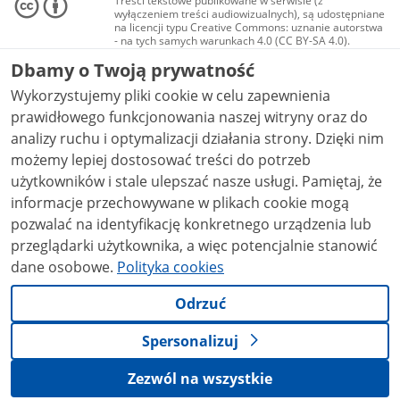
Treści tekstowe publikowane w serwisie (z
wyłączeniem treści audiowizualnych), są udostępniane
na licencji typu Creative Commons: uznanie autorstwa
- na tych samych warunkach 4.0 (CC BY-SA 4.0).
Materiały audiowizualne, w tym zdjęcia, materiały
Dbamy o Twoją prywatność
audio i wideo, są udostępniane na licencji typu
Creative Commons: uznanie autorstwa użycie
Wykorzystujemy pliki cookie w celu zapewnienia
niekomercyjne - bez utworów zależnych 4.0 (CC BY-
NC-ND 4.0), o ile nie jest to stwierdzone inaczej.
prawidłowego funkcjonowania naszej witryny oraz do
analizy ruchu i optymalizacji działania strony. Dzięki nim
możemy lepiej dostosować treści do potrzeb
użytkowników i stale ulepszać nasze usługi. Pamiętaj, że
informacje przechowywane w plikach cookie mogą
pozwalać na identyfikację konkretnego urządzenia lub
przeglądarki użytkownika, a więc potencjalnie stanowić
dane osobowe.
Polityka cookies
Odrzuć
Spersonalizuj
Zezwól na wszystkie