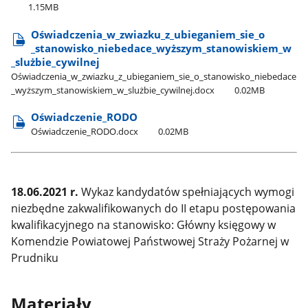
1.15MB
Oświadczenia​_w​_zwiazku​_z​_ubieganiem​_sie​_o​
_stanowisko​_niebedace​_wyższym​_stanowiskiem​_w​
_slużbie​_cywilnej
Oświadczenia​_w​_zwiazku​_z​_ubieganiem​_sie​_o​_stanowisko​_niebedace​
_wyższym​_stanowiskiem​_w​_slużbie​_cywilnej.docx
0.02MB
Oświadczenie​_RODO
Oświadczenie​_RODO.docx
0.02MB
18.06.2021 r.
Wykaz kandydatów spełniających wymogi
niezbędne zakwalifikowanych do II etapu postępowania
kwalifikacyjnego na stanowisko: Główny księgowy w
Komendzie Powiatowej Państwowej Straży Pożarnej w
Prudniku
Materiały