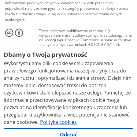
dobrowolnie podanych danych w wiadomości) w celu przesłania
odpowiedzi na przesłane pytania. Szczegóły przetwarzania danych przez
każdą z jednostek znajdują się w ich politykach przetwarzania danych
osobowych.
Treści tekstowe publikowane w serwisie (z
wyłączeniem treści audiowizualnych), są udostępniane
na licencji typu Creative Commons: uznanie autorstwa
- na tych samych warunkach 4.0 (CC BY-SA 4.0).
Materiały audiowizualne, w tym zdjęcia, materiały
Dbamy o Twoją prywatność
audio i wideo, są udostępniane na licencji typu
Creative Commons: uznanie autorstwa użycie
Wykorzystujemy pliki cookie w celu zapewnienia
niekomercyjne - bez utworów zależnych 4.0 (CC BY-
NC-ND 4.0), o ile nie jest to stwierdzone inaczej.
prawidłowego funkcjonowania naszej witryny oraz do
analizy ruchu i optymalizacji działania strony. Dzięki nim
możemy lepiej dostosować treści do potrzeb
użytkowników i stale ulepszać nasze usługi. Pamiętaj, że
informacje przechowywane w plikach cookie mogą
pozwalać na identyfikację konkretnego urządzenia lub
przeglądarki użytkownika, a więc potencjalnie stanowić
dane osobowe.
Polityka cookies
Odrzuć