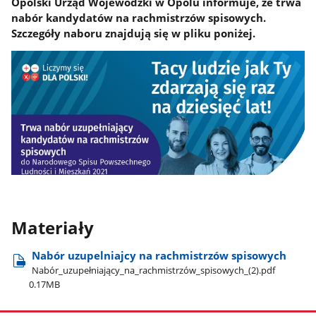
Opolski Urząd Wojewódzki w Opolu informuje, że trwa
nabór kandydatów na rachmistrzów spisowych.
Szczegóły naboru znajdują się w pliku poniżej.
Materiały
Nabór uzupelniajcy na rachmistrzów spisowych
Nabór​_uzupełniający​_na​_rachmistrzów​_spisowych​_(2).pdf
0.17MB