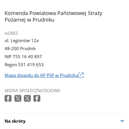
stopka
Komenda Powiatowa Państwowej Straży
Pożarnej w Prudniku
ADRES
ul. Legionów 12a
48-200 Prudnik
NIP 755 16 40 897
Regon 531 419 653
Mapa dojazdu do KP PSP w Prudniku
Link
otworzy
MEDIA SPOŁECZNOŚCIOWE:
się
w
nowym
oknie
Na skróty