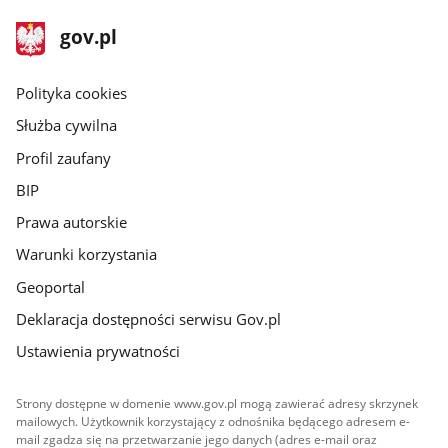
stopka
Strona
gov.pl
gov.pl
główna
gov.pl
Polityka cookies
Służba cywilna
Profil zaufany
BIP
Prawa autorskie
Warunki korzystania
Geoportal
Deklaracja dostępności serwisu Gov.pl
Ustawienia prywatności
Strony dostępne w domenie www.gov.pl mogą zawierać adresy skrzynek
mailowych. Użytkownik korzystający z odnośnika będącego adresem e-
mail zgadza się na przetwarzanie jego danych (adres e-mail oraz