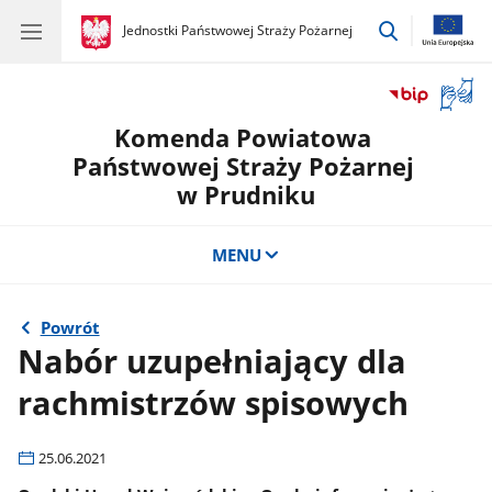
przejdź
gov.pl
Jednostki Państwowej Straży Pożarnej
gov.pl
Jednostki
do
Państwowej
wyszukiwar
Straży
Otwór
Pożarnej
okno
Komenda Powiatowa
z
tłuma
Państwowej Straży Pożarnej
języka
w Prudniku
migow
MENU
Powrót
Nabór uzupełniający dla
rachmistrzów spisowych
25.06.2021