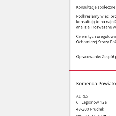
Konsultacje społeczne
Podkreślamy więc, pro
konsultują to na najn
analizie i rozważane 
Celem tych uregulowań
Ochotniczej Straży Po
Opracowanie: Zespół
stopka
Komenda Powiatow
ADRES
ul. Legionów 12a
48-200 Prudnik
NIP 755 16 40 897