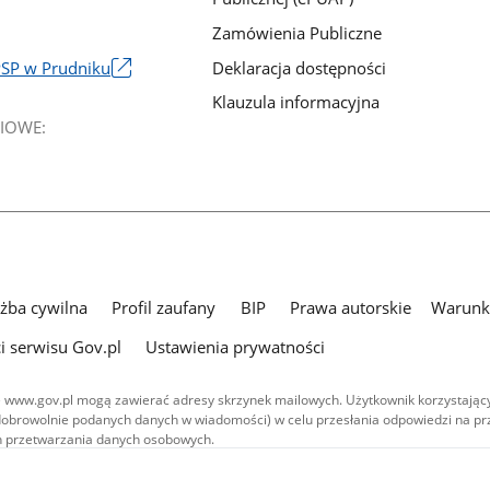
Zamówienia Publiczne
Deklaracja dostępności
PSP w Prudniku
Klauzula informacyjna
IOWE:
użba cywilna
Profil zaufany
BIP
Prawa autorskie
Warunki
i serwisu Gov.pl
Ustawienia prywatności
 www.gov.pl mogą zawierać adresy skrzynek mailowych. Użytkownik korzystający
dobrowolnie podanych danych w wiadomości) w celu przesłania odpowiedzi na prz
ach przetwarzania danych osobowych.
we publikowane w serwisie (z wyłączeniem treści audiowizualnych), są