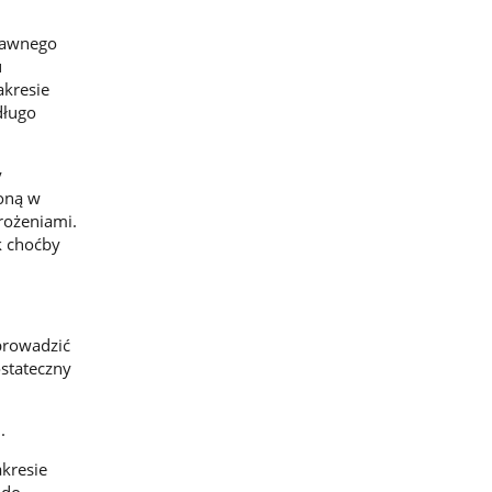
prawnego
u
akresie
długo
y
oną w
rożeniami.
k choćby
prowadzić
stateczny
.
kresie
 do