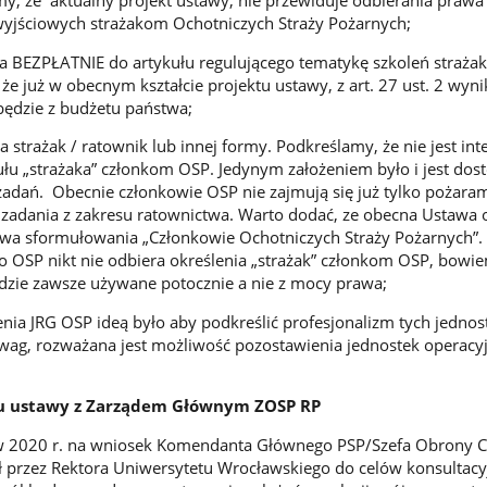
jściowych strażakom Ochotniczych Straży Pożarnych;
a BEZPŁATNIE do artykułu regulującego tematykę szkoleń straża
e już w obecnym kształcie projektu ustawy, z art. 27 ust. 2 wyni
będzie z budżetu państwa;
a strażak / ratownik lub innej formy. Podkreślamy, że nie jest int
ułu „strażaka” członkom OSP. Jedynym założeniem było i jest do
adań. Obecnie członkowie OSP nie zajmują się już tylko pożaram
e zadania z zakresu ratownictwa. Warto dodać, ze obecna Ustawa 
wa sformułowania „Członkowie Ochotniczych Straży Pożarnych”. 
 OSP nikt nie odbiera określenia „strażak” członkom OSP, bowi
będzie zawsze używane potocznie a nie z mocy prawa;
nia JRG OSP ideą było aby podkreślić profesjonalizm tych jednos
ag, rozważana jest możliwość pozostawienia jednostek operacyj
tu ustawy z Zarządem Głównym ZOSP RP
e w 2020 r. na wniosek Komendanta Głównego PSP/Szefa Obrony C
ł przez Rektora Uniwersytetu Wrocławskiego do celów konsultacy