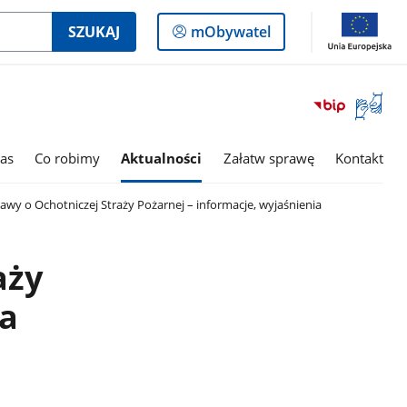
Logowanie
SZUKAJ
mObywatel
do
panelu
Otwórz
okno
z
tłumac
as
Co robimy
Aktualności
Załatw sprawę
Kontakt
języka
migowe
awy o Ochotniczej Straży Pożarnej – informacje, wyjaśnienia
aży
ia