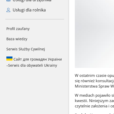
Usługi dla rolnika
Profil zaufany
Baza wiedzy
Serwis Służby Cywilnej
Сайт для громадян України
–
Serwis dla obywateli Ukrainy
W ostatnim czasie opu
się również konsultac
Ministerstwa Spraw We
W mediach pojawiło się
kwestii. Niniejszym za
czytelnie założenia i c