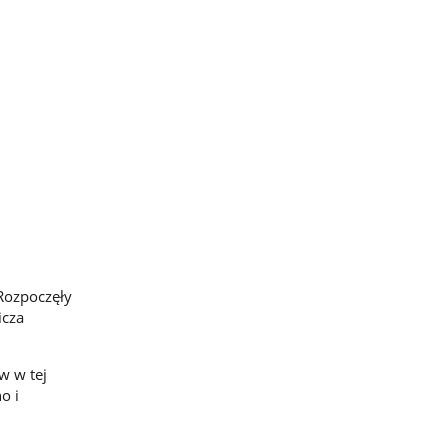
 Rozpoczęły
icza
w w tej
o i