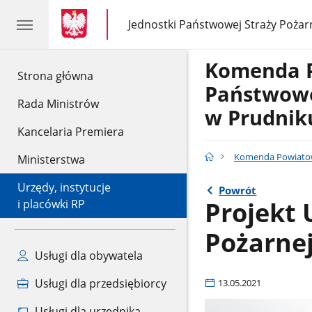
gov.pl
gov.pl
Jednostki Państwowej Straży Pożar
gov.pl
Jednostki
Państwowej
Straży
Komenda 
Pożarnej
gov.pl
Strona główna
Państwowe
Rada Ministrów
w Prudnik
Kancelaria Premiera
Komenda Powiatow
Ministerstwa
Urzędy, instytucje
Powrót
Projekt 
i placówki RP
Pożarnej
Usługi dla obywatela
Usługi dla przedsiębiorcy
13.05.2021
Usługi dla urzędnika