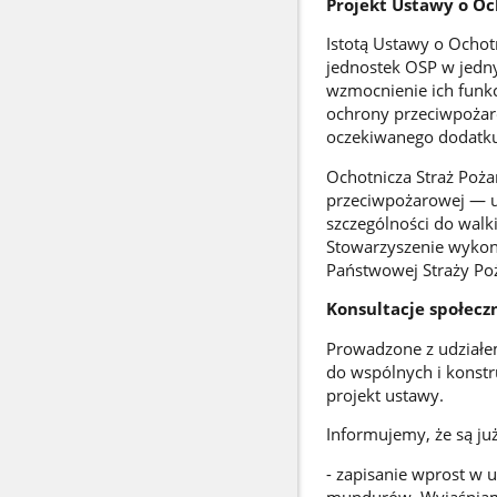
Projekt Ustawy o Oc
Istotą Ustawy o Ochot
jednostek OSP w jedn
wzmocnienie ich funkc
ochrony przeciwpożar
oczekiwanego dodatku 
Ochotnicza Straż Poża
przeciwpożarowej — u
szczególności do walk
Stowarzyszenie wykonu
Państwowej Straży Poż
Konsultacje społecz
Prowadzone z udziałe
do wspólnych i konst
projekt ustawy.
Informujemy, że są ju
- zapisanie wprost w 
mundurów. Wyjaśniamy