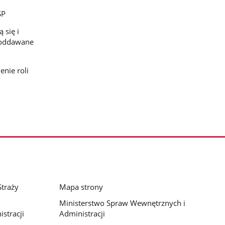
SP
 się i
 poddawane
nie roli
traży
Mapa strony
Ministerstwo Spraw Wewnętrznych i
stracji
Administracji