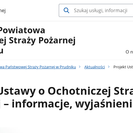
nej
Powiatowa
j Straży Pożarnej
u
O n
a Państwowej Straży Pożarnej w Prudniku
Aktualności
Projekt Ust
Ustawy o Ochotniczej Str
 – informacje, wyjaśnien