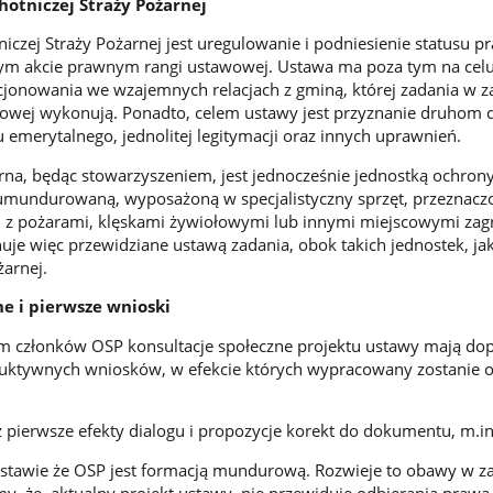
hotniczej Straży Pożarnej
niczej Straży Pożarnej jest uregulowanie i podniesienie statusu 
ym akcie prawnym rangi ustawowej. Ustawa ma poza tym na cel
jonowania we wzajemnych relacjach z gminą, której zadania w z
owej wykonują. Ponadto, celem ustawy jest przyznanie druhom 
emerytalnego, jednolitej legitymacji oraz innych uprawnień.
rna, będąc stowarzyszeniem, jest jednocześnie jednostką ochron
mundurowaną, wyposażoną w specjalistyczny sprzęt, przeznacz
i z pożarami, klęskami żywiołowymi lub innymi miejscowymi zag
je więc przewidziane ustawą zadania, obok takich jednostek, ja
arnej.
ne i pierwsze wnioski
m członków OSP konsultacje społeczne projektu ustawy mają do
ruktywnych wniosków, w efekcie których wypracowany zostanie o
ż pierwsze efekty dialogu i propozycje korekt do dokumentu, m.in
ustawie że OSP jest formacją mundurową. Rozwieje to obawy w za
, że aktualny projekt ustawy, nie przewiduje odbierania prawa