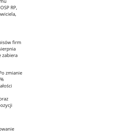
emu
ZOSP RP,
wiciela,
pisów firm
sierpnia
 zabiera
 Po zmianie
0%
ałości
oraz
ozycji
sowanie