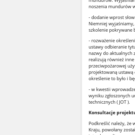
noszenia mundurów wy
- dodanie wprost słow
Niemniej wyjaśniamy, ż
szkolenie pokrywane 
- rozważenie określeni
ustawy odbieranie tyt
nazwy do aktualnych z
realizują również inn
przeciwpożarowej uży
projektowaną ustawą o
określenie to było i 
- w kwestii wprowadze
wyniku zgłoszonych uw
technicznych ( JOT ).
Konsultacje projek
Podkreślić należy, ż
Kraju, powołany zosta