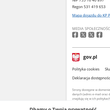
Regon 531 419 653
Mapa dojazdu do KP 
Link
otworzy
MEDIA SPOŁECZNOŚC
się
w
nowym
oknie
stopka
Strona
gov.pl
gov.pl
główna
gov.pl
Polityka cookies
Sł
Deklaracja dostępnośc
Strony dostępne w domenie
danych (adres e-mail oraz 
znajdują się w ich polityk
Treści teksto
Dbamy o Twoją prywatność