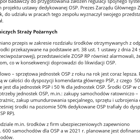
spół badawczy do przygotowania założeń regulacji spójnego syst
m projektu ustawy dedykowanej OSP. Prezes Zarządu Głównego 
 do udziału w pracach tego zespołu wyznaczył swojego przedsta
ał.
iczych Straży Pożarnych
niano przepis w zakresie rozdziału środków otrzymywanych z od
odki przekazywane na podstawie art. 38 ust. 1 ustawy z dnia 24 
zeciwpożarowej), przedstawiciele ZOSP RP również alarmowali, że
kom, co w konsekwencji doprowadzi do likwidacji OSP.
owo – sprzętowa jednostek OSP z roku na rok jest coraz lepsza.
iają w całości do dyspozycji komendanta głównego PSP, z czego 5
 jest dla jednostek PSP i 50 % dla jednostek OSP. Środki OSP w c
otrzeby jednostek OSP, m.in.: zakupy samochodów ratowniczo –
trażnic, zakup umundurowania specjalnego, sprzętu i uzbrojenia 
cześniej środki na poziomie 50% dedykowane OSP trafiały do dysp
SP RP).
udziale m.in. środków z firm ubezpieczeniowych zapewniono
. 600 samochodów dla OSP a w 2021 r. planowane jest dofinan
hodów.