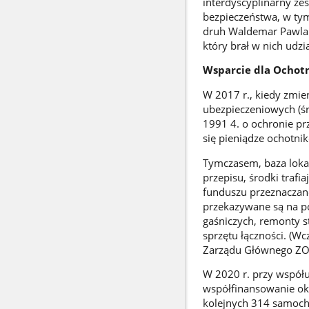
interdyscyplinarny ze
bezpieczeństwa, w ty
druh Waldemar Pawlak,
który brał w nich udzi
Wsparcie dla Ochotn
W 2017 r., kiedy zmie
ubezpieczeniowych (śr
1991 4. o ochronie pr
się pieniądze ochotni
Tymczasem, baza lokal
przepisu, środki traf
funduszu przeznaczane
przekazywane są na p
gaśniczych, remonty s
sprzętu łączności. (W
Zarządu Głównego ZO
W 2020 r. przy współ
współfinansowanie ok
kolejnych 314 samoc