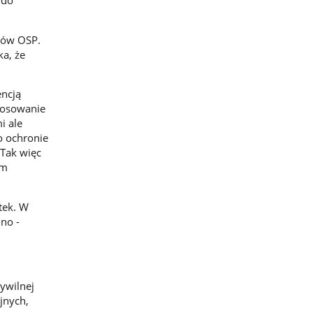
ków OSP.
ka, że
encją
stosowanie
i ale
o ochronie
Tak więc
em
tek. W
no -
ywilnej
jnych,