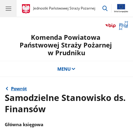
przejdź
gov.pl
Jednostki Państwowej Straży Pożarnej
gov.pl
Jednostki
do
Państwowej
wyszukiwar
Straży
Otwór
Pożarnej
okno
Komenda Powiatowa
z
tłuma
Państwowej Straży Pożarnej
języka
w Prudniku
migow
MENU
Powrót
Samodzielne Stanowisko ds.
Finansów
Główna księgowa