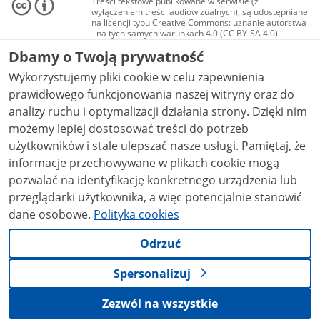
Treści tekstowe publikowane w serwisie (z
wyłączeniem treści audiowizualnych), są udostępniane
na licencji typu Creative Commons: uznanie autorstwa
- na tych samych warunkach 4.0 (CC BY-SA 4.0).
Materiały audiowizualne, w tym zdjęcia, materiały
Dbamy o Twoją prywatność
audio i wideo, są udostępniane na licencji typu
Creative Commons: uznanie autorstwa użycie
Wykorzystujemy pliki cookie w celu zapewnienia
niekomercyjne - bez utworów zależnych 4.0 (CC BY-
NC-ND 4.0), o ile nie jest to stwierdzone inaczej.
prawidłowego funkcjonowania naszej witryny oraz do
analizy ruchu i optymalizacji działania strony. Dzięki nim
możemy lepiej dostosować treści do potrzeb
użytkowników i stale ulepszać nasze usługi. Pamiętaj, że
informacje przechowywane w plikach cookie mogą
pozwalać na identyfikację konkretnego urządzenia lub
przeglądarki użytkownika, a więc potencjalnie stanowić
dane osobowe.
Polityka cookies
Odrzuć
Spersonalizuj
Zezwól na wszystkie