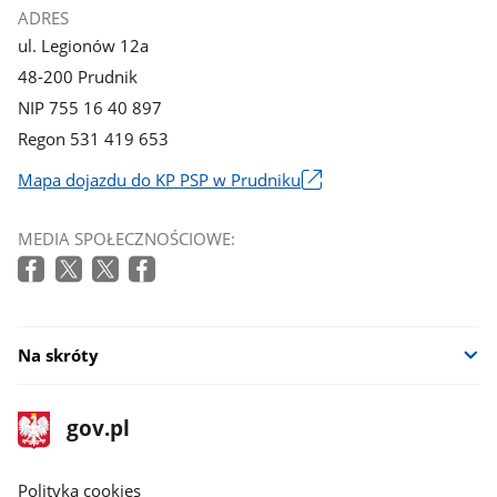
ADRES
ul. Legionów 12a
48-200 Prudnik
NIP 755 16 40 897
Regon 531 419 653
Mapa dojazdu do KP PSP w Prudniku
Link
otworzy
MEDIA SPOŁECZNOŚCIOWE:
się
w
nowym
oknie
Na skróty
stopka
Strona
gov.pl
gov.pl
główna
gov.pl
Polityka cookies