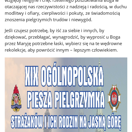
względy religijne i chęć rzetelnego poszukiwania Boga w
otaczającej nas rzeczywistości z nadzieją i radością, w duchu
modlitwy i ofiary, cierpliwości i pokuty, ze świadomością
znoszenia pielgrzymich trudów i niewygód.
Jeśli czujesz potrzebę, by iść za siebie i innych, by
dziękować, przebłagać, wynagrodzić, by wyprosić u Boga
przez Maryję potrzebne łaski, wybierz się na te wędrowne
rekolekcje, aby powrócić innym – lepszym człowiekiem.