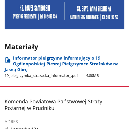
Materiały
Informator pielgrzyma informujący o 19
Ogólnopolskiej Pieszej Pielgrzymce Strażaków na
Jasną Górę
19​_pielgrzymka​_strazacka​_informator​_.pdf
4.80MB
stopka
Komenda Powiatowa Państwowej Straży
Pożarnej w Prudniku
ADRES
ul. Legionów 12a