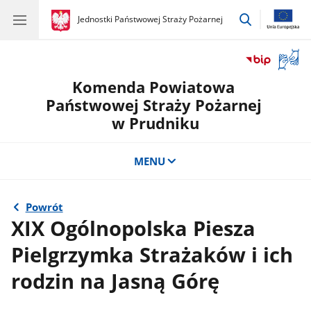
przejdź
gov.pl
Jednostki Państwowej Straży Pożarnej
gov.pl
Jednostki
do
Państwowej
wyszukiwar
Straży
Otwór
Pożarnej
okno
Komenda Powiatowa
z
tłuma
Państwowej Straży Pożarnej
języka
w Prudniku
migow
MENU
Powrót
XIX Ogólnopolska Piesza
Pielgrzymka Strażaków i ich
rodzin na Jasną Górę