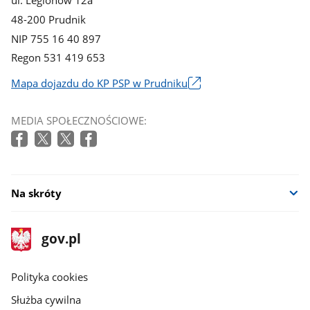
48-200 Prudnik
NIP 755 16 40 897
Regon 531 419 653
Mapa dojazdu do KP PSP w Prudniku
Link
otworzy
MEDIA SPOŁECZNOŚCIOWE:
się
w
nowym
oknie
Na skróty
stopka
Strona
gov.pl
gov.pl
główna
gov.pl
Polityka cookies
Służba cywilna