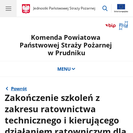
przejdź
gov.pl
Jednostki Państwowej Straży Pożarnej
gov.pl
Jednostki
do
Państwowej
wyszukiwar
Straży
Otwór
Pożarnej
okno
Komenda Powiatowa
z
tłuma
Państwowej Straży Pożarnej
języka
w Prudniku
migow
MENU
Powrót
Zakończenie szkoleń z
zakresu ratownictwa
technicznego i kierującego
działaniem ratowniczym dla