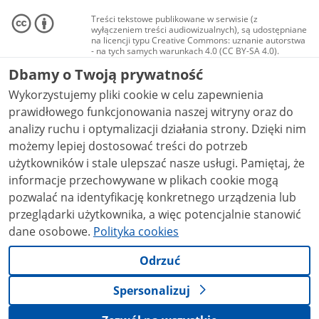
Treści tekstowe publikowane w serwisie (z
wyłączeniem treści audiowizualnych), są udostępniane
na licencji typu Creative Commons: uznanie autorstwa
- na tych samych warunkach 4.0 (CC BY-SA 4.0).
Materiały audiowizualne, w tym zdjęcia, materiały
Dbamy o Twoją prywatność
audio i wideo, są udostępniane na licencji typu
Creative Commons: uznanie autorstwa użycie
Wykorzystujemy pliki cookie w celu zapewnienia
niekomercyjne - bez utworów zależnych 4.0 (CC BY-
NC-ND 4.0), o ile nie jest to stwierdzone inaczej.
prawidłowego funkcjonowania naszej witryny oraz do
analizy ruchu i optymalizacji działania strony. Dzięki nim
możemy lepiej dostosować treści do potrzeb
użytkowników i stale ulepszać nasze usługi. Pamiętaj, że
informacje przechowywane w plikach cookie mogą
pozwalać na identyfikację konkretnego urządzenia lub
przeglądarki użytkownika, a więc potencjalnie stanowić
dane osobowe.
Polityka cookies
Odrzuć
Spersonalizuj