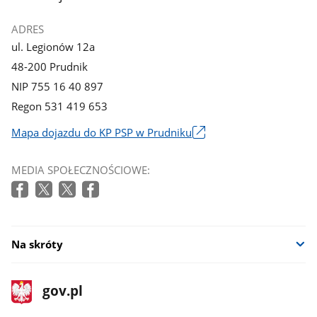
ADRES
ul. Legionów 12a
48-200 Prudnik
NIP 755 16 40 897
Regon 531 419 653
Mapa dojazdu do KP PSP w Prudniku
Link
otworzy
MEDIA SPOŁECZNOŚCIOWE:
się
w
nowym
oknie
Na skróty
stopka
Strona
gov.pl
gov.pl
główna