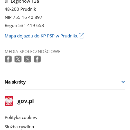
ul. Legionów 12a
48-200 Prudnik
NIP 755 16 40 897
Regon 531 419 653
Mapa dojazdu do KP PSP w Prudniku
Link
otworzy
MEDIA SPOŁECZNOŚCIOWE:
się
w
nowym
oknie
Na skróty
stopka
Strona
gov.pl
gov.pl
główna
gov.pl
Polityka cookies
Służba cywilna