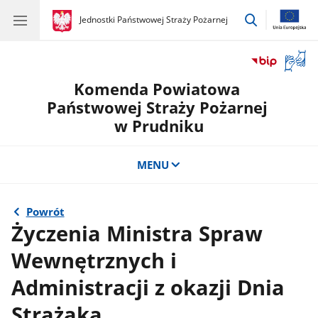
przejdź
gov.pl
Jednostki Państwowej Straży Pożarnej
gov.pl
Jednostki
do
Państwowej
wyszukiwar
Straży
Otwór
Pożarnej
okno
Komenda Powiatowa
z
tłuma
Państwowej Straży Pożarnej
języka
w Prudniku
migow
MENU
Powrót
Życzenia Ministra Spraw
Wewnętrznych i
Administracji z okazji Dnia
Strażaka