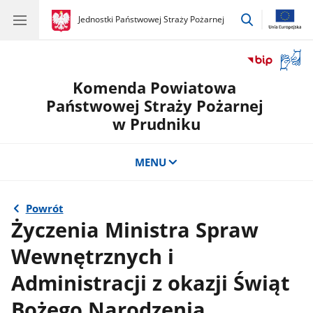
przejdź
gov.pl
Jednostki Państwowej Straży Pożarnej
gov.pl
Jednostki
do
Państwowej
wyszukiwar
Straży
Otwór
Pożarnej
okno
Komenda Powiatowa
z
tłuma
Państwowej Straży Pożarnej
języka
w Prudniku
migow
MENU
Powrót
Życzenia Ministra Spraw
Wewnętrznych i
Administracji z okazji Świąt
Bożego Narodzenia