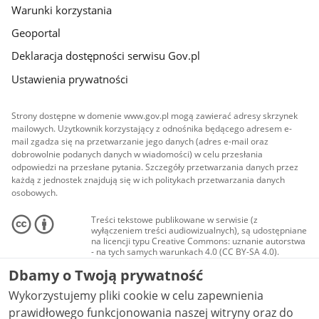
Warunki korzystania
Geoportal
Deklaracja dostępności serwisu Gov.pl
Ustawienia prywatności
Strony dostępne w domenie www.gov.pl mogą zawierać adresy skrzynek
mailowych. Użytkownik korzystający z odnośnika będącego adresem e-
mail zgadza się na przetwarzanie jego danych (adres e-mail oraz
dobrowolnie podanych danych w wiadomości) w celu przesłania
odpowiedzi na przesłane pytania. Szczegóły przetwarzania danych przez
każdą z jednostek znajdują się w ich politykach przetwarzania danych
osobowych.
Treści tekstowe publikowane w serwisie (z
wyłączeniem treści audiowizualnych), są udostępniane
na licencji typu Creative Commons: uznanie autorstwa
- na tych samych warunkach 4.0 (CC BY-SA 4.0).
Materiały audiowizualne, w tym zdjęcia, materiały
Dbamy o Twoją prywatność
audio i wideo, są udostępniane na licencji typu
Creative Commons: uznanie autorstwa użycie
Wykorzystujemy pliki cookie w celu zapewnienia
niekomercyjne - bez utworów zależnych 4.0 (CC BY-
NC-ND 4.0), o ile nie jest to stwierdzone inaczej.
prawidłowego funkcjonowania naszej witryny oraz do