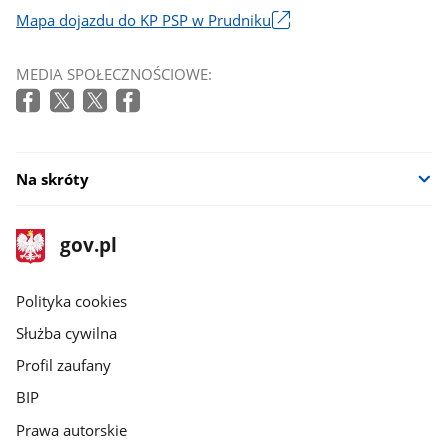
Mapa dojazdu do KP PSP w Prudniku
Link
otworzy
MEDIA SPOŁECZNOŚCIOWE:
się
w
nowym
oknie
Na skróty
stopka
Strona
gov.pl
gov.pl
główna
gov.pl
Polityka cookies
Służba cywilna
Profil zaufany
BIP
Prawa autorskie