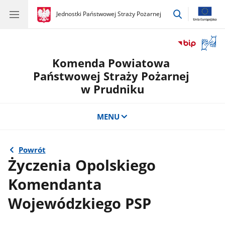
przejdź
gov.pl
Jednostki Państwowej Straży Pożarnej
gov.pl
Jednostki
do
Państwowej
wyszukiwar
Straży
Otwór
Pożarnej
okno
Komenda Powiatowa
z
tłuma
Państwowej Straży Pożarnej
języka
w Prudniku
migow
MENU
Powrót
Życzenia Opolskiego
Komendanta
Wojewódzkiego PSP