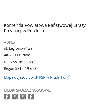
stopka
Komenda Powiatowa Państwowej Straży
Pożarnej w Prudniku
ADRES
ul. Legionów 12a
48-200 Prudnik
NIP 755 16 40 897
Regon 531 419 653
Mapa dojazdu do KP PSP w Prudniku
Link
otworzy
MEDIA SPOŁECZNOŚCIOWE:
się
w
nowym