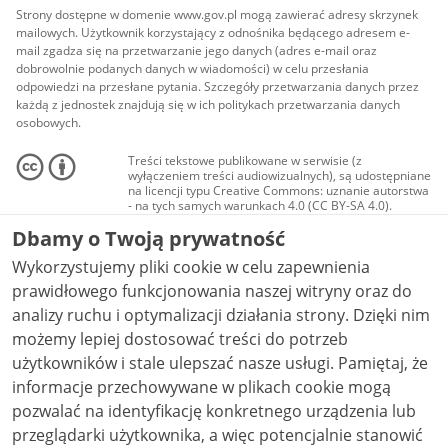
Strony dostępne w domenie www.gov.pl mogą zawierać adresy skrzynek
mailowych. Użytkownik korzystający z odnośnika będącego adresem e-
mail zgadza się na przetwarzanie jego danych (adres e-mail oraz
dobrowolnie podanych danych w wiadomości) w celu przesłania
odpowiedzi na przesłane pytania. Szczegóły przetwarzania danych przez
każdą z jednostek znajdują się w ich politykach przetwarzania danych
osobowych.
Treści tekstowe publikowane w serwisie (z
wyłączeniem treści audiowizualnych), są udostępniane
na licencji typu Creative Commons: uznanie autorstwa
- na tych samych warunkach 4.0 (CC BY-SA 4.0).
Materiały audiowizualne, w tym zdjęcia, materiały
Dbamy o Twoją prywatność
audio i wideo, są udostępniane na licencji typu
Creative Commons: uznanie autorstwa użycie
Wykorzystujemy pliki cookie w celu zapewnienia
niekomercyjne - bez utworów zależnych 4.0 (CC BY-
NC-ND 4.0), o ile nie jest to stwierdzone inaczej.
prawidłowego funkcjonowania naszej witryny oraz do
analizy ruchu i optymalizacji działania strony. Dzięki nim
możemy lepiej dostosować treści do potrzeb
użytkowników i stale ulepszać nasze usługi. Pamiętaj, że
informacje przechowywane w plikach cookie mogą
pozwalać na identyfikację konkretnego urządzenia lub
przeglądarki użytkownika, a więc potencjalnie stanowić