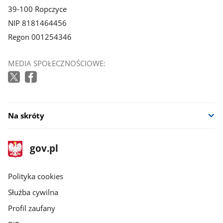
39-100 Ropczyce
NIP 8181464456
Regon 001254346
MEDIA SPOŁECZNOŚCIOWE:
Na skróty
stopka
Strona
gov.pl
gov.pl
główna
gov.pl
Polityka cookies
Służba cywilna
Profil zaufany