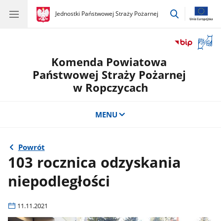
przejdź
gov.pl
Jednostki Państwowej Straży Pożarnej
gov.pl
Jednostki
do
Państwowej
wyszukiwar
Straży
Otwór
Pożarnej
okno
Komenda Powiatowa
z
tłuma
Państwowej Straży Pożarnej
języka
w Ropczycach
migow
MENU
Powrót
103 rocznica odzyskania
niepodległości
11.11.2021