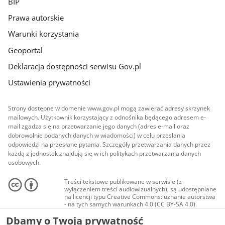
BIP
Prawa autorskie
Warunki korzystania
Geoportal
Deklaracja dostępności serwisu Gov.pl
Ustawienia prywatności
Strony dostępne w domenie www.gov.pl mogą zawierać adresy skrzynek
mailowych. Użytkownik korzystający z odnośnika będącego adresem e-
mail zgadza się na przetwarzanie jego danych (adres e-mail oraz
dobrowolnie podanych danych w wiadomości) w celu przesłania
odpowiedzi na przesłane pytania. Szczegóły przetwarzania danych przez
każdą z jednostek znajdują się w ich politykach przetwarzania danych
osobowych.
Treści tekstowe publikowane w serwisie (z
wyłączeniem treści audiowizualnych), są udostępniane
na licencji typu Creative Commons: uznanie autorstwa
- na tych samych warunkach 4.0 (CC BY-SA 4.0).
Materiały audiowizualne, w tym zdjęcia, materiały
Dbamy o Twoją prywatność
audio i wideo, są udostępniane na licencji typu