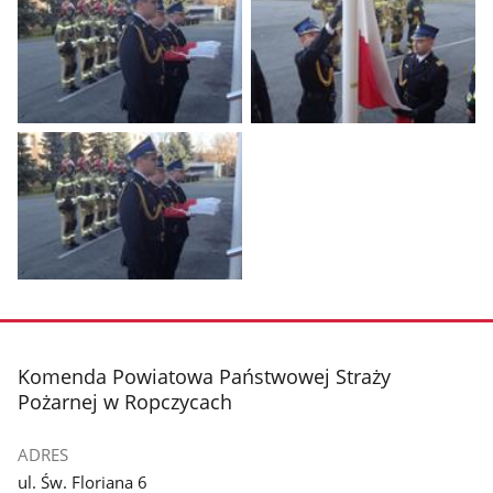
Pokaż
Pokaż
zdjęcie
zdjęcie
1
2
z
z
galerii.
galerii.
Pokaż
zdjęcie
3
z
stopka
Komenda Powiatowa Państwowej Straży
galerii.
Pożarnej w Ropczycach
ADRES
ul. Św. Floriana 6