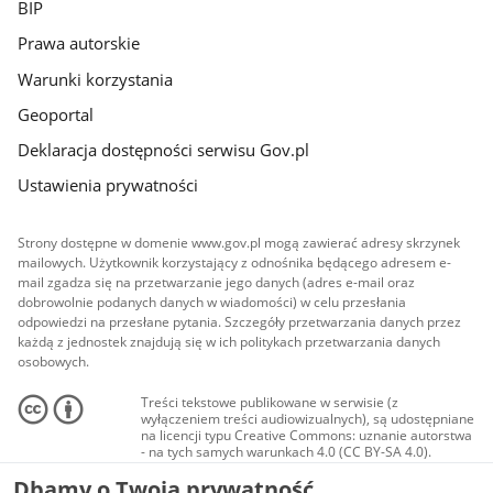
BIP
Prawa autorskie
Warunki korzystania
Geoportal
Deklaracja dostępności serwisu Gov.pl
Ustawienia prywatności
Strony dostępne w domenie www.gov.pl mogą zawierać adresy skrzynek
mailowych. Użytkownik korzystający z odnośnika będącego adresem e-
mail zgadza się na przetwarzanie jego danych (adres e-mail oraz
dobrowolnie podanych danych w wiadomości) w celu przesłania
odpowiedzi na przesłane pytania. Szczegóły przetwarzania danych przez
każdą z jednostek znajdują się w ich politykach przetwarzania danych
osobowych.
Treści tekstowe publikowane w serwisie (z
wyłączeniem treści audiowizualnych), są udostępniane
na licencji typu Creative Commons: uznanie autorstwa
- na tych samych warunkach 4.0 (CC BY-SA 4.0).
Materiały audiowizualne, w tym zdjęcia, materiały
Dbamy o Twoją prywatność
audio i wideo, są udostępniane na licencji typu