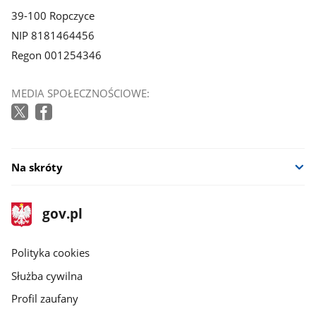
39-100 Ropczyce
NIP 8181464456
Regon 001254346
MEDIA SPOŁECZNOŚCIOWE:
Na skróty
stopka
Strona
gov.pl
gov.pl
główna
gov.pl
Polityka cookies
Służba cywilna
Profil zaufany