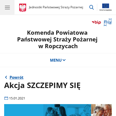
przejdź
gov.pl
Jednostki Państwowej Straży Pożarnej
gov.pl
Jednostki
do
Państwowej
wyszukiwar
Straży
Otwór
Pożarnej
okno
Komenda Powiatowa
z
tłuma
Państwowej Straży Pożarnej
języka
w Ropczycach
migow
MENU
Powrót
Akcja SZCZEPIMY SIĘ
15.01.2021