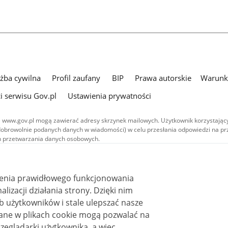
użba cywilna
Profil zaufany
BIP
Prawa autorskie
Warunki
i serwisu Gov.pl
Ustawienia prywatności
 www.gov.pl mogą zawierać adresy skrzynek mailowych. Użytkownik korzystający
dobrowolnie podanych danych w wiadomości) w celu przesłania odpowiedzi na prz
ach przetwarzania danych osobowych.
we publikowane w serwisie (z wyłączeniem treści audiowizualnych), są
 na licencji typu Creative Commons: uznanie autorstwa - na tych samych
 (CC BY-SA 4.0). Materiały audiowizualne, w tym zdjęcia, materiały audio i wideo
ienia prawidłowego funkcjonowania
ane na licencji typu Creative Commons: uznanie autorstwa użycie niekomercyjne 
ależnych 4.0 (CC BY-NC-ND 4.0), o ile nie jest to stwierdzone inaczej.
i działania strony. Dzięki nim
 użytkowników i stale ulepszać nasze
zeglądarki użytkownika, a więc