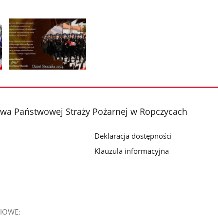
Pokaż
zdjęcie
2
z
a Państwowej Straży Pożarnej w Ropczycach
galerii.
Deklaracja dostępności
Klauzula informacyjna
IOWE: