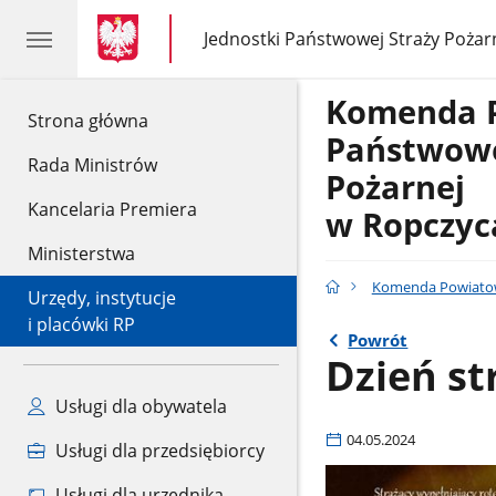
gov.pl
gov.pl
Jednostki Państwowej Straży Pożar
gov.pl
Jednostki
Państwowej
Straży
Komenda 
Pożarnej
gov.pl
Strona główna
Państwowe
Rada Ministrów
Pożarnej
Kancelaria Premiera
w Ropczyc
Ministerstwa
Komenda Powiatow
Urzędy, instytucje
i placówki RP
Powrót
Dzień st
Usługi dla obywatela
04.05.2024
Usługi dla przedsiębiorcy
Usługi dla urzędnika