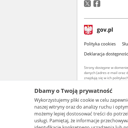
stopka
Strona
gov.pl
gov.pl
główna
gov.pl
Polityka cookies
Sł
Deklaracja dostępnośc
Strony dostępne w domenie
danych (adres e-mail oraz 
znajdują się w ich polityk
Treści teksto
Dbamy o Twoją prywatność
udostępniane
warunkach 4.0
Wykorzystujemy pliki cookie w celu zapewn
są udostępni
bez utworów z
naszej witryny oraz do analizy ruchu i optymalizacj
możemy lepiej dostosować treści do potrzeb
usługi. Pamiętaj, że informacje przechowywane w plikach cookie mogą pozwalać na
identyfikację konkretnego urządzenia lub pr