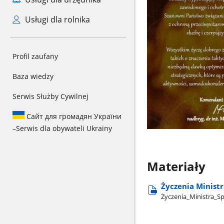
Usługi dla rolnika
Profil zaufany
Baza wiedzy
Serwis Służby Cywilnej
Сайт для громадян України
–
Serwis dla obywateli Ukrainy
Materiały
Życzenia Minist
Życzenia​_Ministra​_S