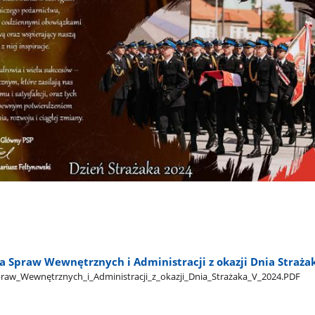
ra Spraw Wewnętrznych i Administracji z okazji Dnia Straża
praw​_Wewnętrznych​_i​_Administracji​_z​_okazji​_Dnia​_Strażaka​_V​_2024.PDF