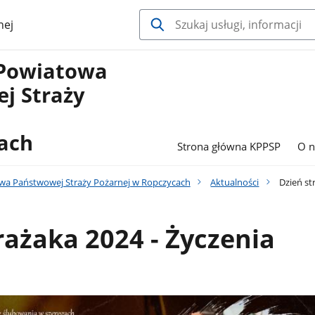
nej
Powiatowa
j Straży
ach
Strona główna KPPSP
O n
a Państwowej Straży Pożarnej w Ropczycach
Aktualności
Dzień st
rażaka 2024 - Życzenia