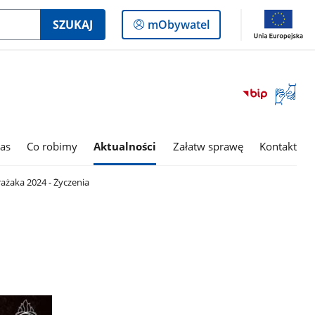
Logowanie
SZUKAJ
mObywatel
do
panelu
Otwórz
okno
z
tłumac
as
Co robimy
Aktualności
Załatw sprawę
Kontakt
języka
migowe
rażaka 2024 - Życzenia