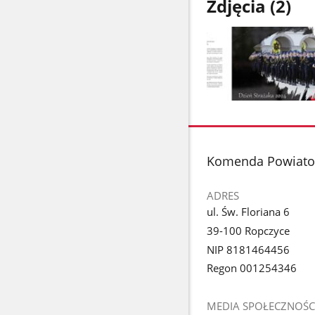
Zdjęcia (2)
Pokaż
zdjęcie
1
z
stopka
Komenda Powiatow
galerii.
ADRES
ul. Św. Floriana 6
39-100 Ropczyce
NIP 8181464456
Regon 001254346
MEDIA SPOŁECZNOŚC