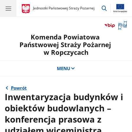
przejdź
gov.pl
Jednostki Państwowej Straży Pożarnej
gov.pl
Jednostki
do
Państwowej
wyszukiwar
Straży
Otwór
Pożarnej
okno
Komenda Powiatowa
z
tłuma
Państwowej Straży Pożarnej
języka
w Ropczycach
migow
MENU
Powrót
Inwentaryzacja budynków i
obiektów budowlanych –
konferencja prasowa z
udziałem wiceministra