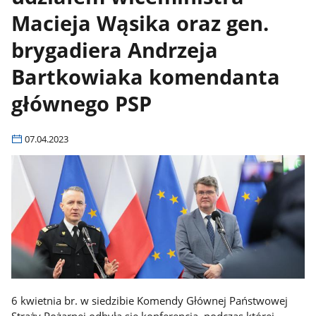
Macieja Wąsika oraz gen.
brygadiera Andrzeja
Bartkowiaka komendanta
głównego PSP
07.04.2023
6 kwietnia br. w siedzibie Komendy Głównej Państwowej
Straży Pożarnej odbyła się konferencja, podczas której