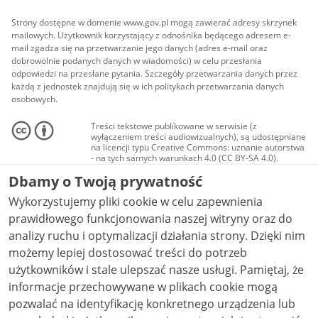
Strony dostępne w domenie www.gov.pl mogą zawierać adresy skrzynek
mailowych. Użytkownik korzystający z odnośnika będącego adresem e-
mail zgadza się na przetwarzanie jego danych (adres e-mail oraz
dobrowolnie podanych danych w wiadomości) w celu przesłania
odpowiedzi na przesłane pytania. Szczegóły przetwarzania danych przez
każdą z jednostek znajdują się w ich politykach przetwarzania danych
osobowych.
Treści tekstowe publikowane w serwisie (z
wyłączeniem treści audiowizualnych), są udostępniane
na licencji typu Creative Commons: uznanie autorstwa
- na tych samych warunkach 4.0 (CC BY-SA 4.0).
Materiały audiowizualne, w tym zdjęcia, materiały
Dbamy o Twoją prywatność
audio i wideo, są udostępniane na licencji typu
Creative Commons: uznanie autorstwa użycie
Wykorzystujemy pliki cookie w celu zapewnienia
niekomercyjne - bez utworów zależnych 4.0 (CC BY-
NC-ND 4.0), o ile nie jest to stwierdzone inaczej.
prawidłowego funkcjonowania naszej witryny oraz do
analizy ruchu i optymalizacji działania strony. Dzięki nim
możemy lepiej dostosować treści do potrzeb
użytkowników i stale ulepszać nasze usługi. Pamiętaj, że
informacje przechowywane w plikach cookie mogą
pozwalać na identyfikację konkretnego urządzenia lub