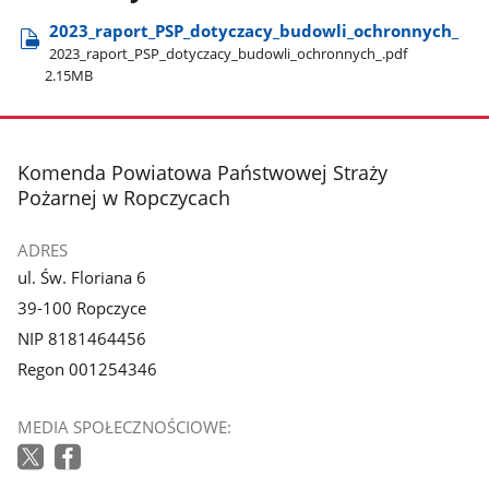
2023​_raport​_PSP​_dotyczacy​_budowli​_ochronnych​_
2023​_raport​_PSP​_dotyczacy​_budowli​_ochronnych​_.pdf
2.15MB
stopka
Komenda Powiatowa Państwowej Straży
Pożarnej w Ropczycach
ADRES
ul. Św. Floriana 6
39-100 Ropczyce
NIP 8181464456
Regon 001254346
MEDIA SPOŁECZNOŚCIOWE: