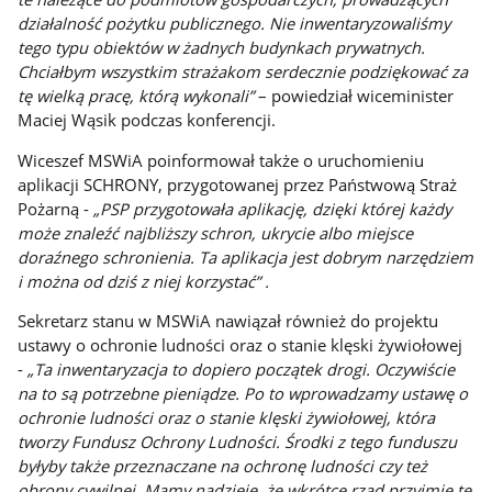
działalność pożytku publicznego. Nie inwentaryzowaliśmy
tego typu obiektów w żadnych budynkach prywatnych.
Chciałbym wszystkim strażakom serdecznie podziękować za
tę wielką pracę, którą wykonali”
– powiedział wiceminister
Maciej Wąsik podczas konferencji.
Wiceszef MSWiA poinformował także o uruchomieniu
aplikacji SCHRONY, przygotowanej przez Państwową Straż
Pożarną -
„PSP przygotowała aplikację, dzięki której każdy
może znaleźć najbliższy schron, ukrycie albo miejsce
doraźnego schronienia. Ta aplikacja jest dobrym narzędziem
i można od dziś z niej korzystać” .
Sekretarz stanu w MSWiA nawiązał również do projektu
ustawy o ochronie ludności oraz o stanie klęski żywiołowej
-
„Ta inwentaryzacja to dopiero początek drogi. Oczywiście
na to są potrzebne pieniądze. Po to wprowadzamy ustawę o
ochronie ludności oraz o stanie klęski żywiołowej, która
tworzy Fundusz Ochrony Ludności. Środki z tego funduszu
byłyby także przeznaczane na ochronę ludności czy też
obrony cywilnej. Mamy nadzieję, że wkrótce rząd przyjmie tę