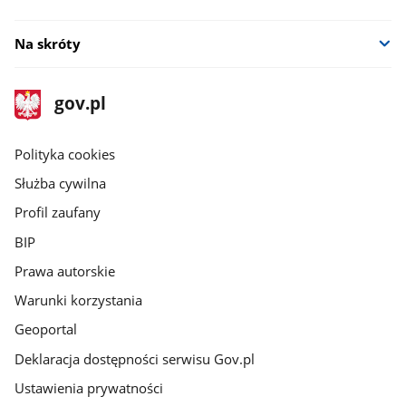
Na skróty
stopka
Strona
gov.pl
gov.pl
główna
gov.pl
Polityka cookies
Służba cywilna
Profil zaufany
BIP
Prawa autorskie
Warunki korzystania
Geoportal
Deklaracja dostępności serwisu Gov.pl
Ustawienia prywatności