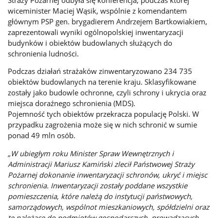
wiceminister Maciej Wąsik, wspólnie z komendantem
głównym PSP gen. brygadierem Andrzejem Bartkowiakiem,
zaprezentowali wyniki ogólnopolskiej inwentaryzacji
budynków i obiektów budowlanych służących do
schronienia ludności.
Podczas działań strażaków zinwentaryzowano 234 735
obiektów budowlanych na terenie kraju. Sklasyfikowane
zostały jako budowle ochronne, czyli schrony i ukrycia oraz
miejsca doraźnego schronienia (MDS).
Pojemność tych obiektów przekracza populację Polski. W
przypadku zagrożenia może się w nich schronić w sumie
ponad 49 mln osób.
„W ubiegłym roku Minister Spraw Wewnętrznych i
Administracji Mariusz Kamiński zlecił Państwowej Straży
Pożarnej dokonanie inwentaryzacji schronów, ukryć i miejsc
schronienia. Inwentaryzacji zostały poddane wszystkie
pomieszczenia, które należą do instytucji państwowych,
samorządowych, wspólnot mieszkaniowych, spółdzielni oraz
te należące do podmiotów gospodarczych, prowadzących