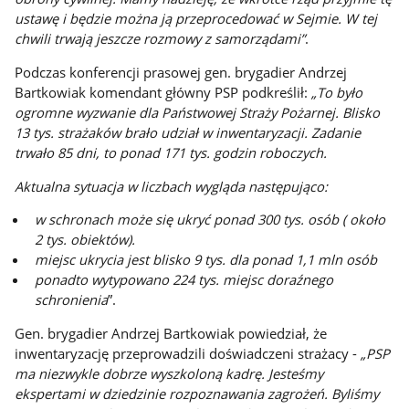
ustawę i będzie można ją przeprocedować w Sejmie. W tej
chwili trwają jeszcze rozmowy z samorządami”
.
Podczas konferencji prasowej gen. brygadier Andrzej
Bartkowiak komendant główny PSP podkreślił:
„To było
ogromne wyzwanie dla Państwowej Straży Pożarnej. Blisko
13 tys. strażaków brało udział w inwentaryzacji. Zadanie
trwało 85 dni, to ponad 171 tys. godzin roboczych.
Aktualna sytuacja w liczbach wygląda następująco:
w schronach może się ukryć ponad 300 tys. osób ( około
2 tys. obiektów).
miejsc ukrycia jest blisko 9 tys. dla ponad 1,1 mln osób
ponadto wytypowano 224 tys. miejsc doraźnego
schronienia
”.
Gen. brygadier Andrzej Bartkowiak powiedział, że
inwentaryzację przeprowadzili doświadczeni strażacy -
„PSP
ma niezwykle dobrze wyszkoloną kadrę. Jesteśmy
ekspertami w dziedzinie rozpoznawania zagrożeń. Byliśmy