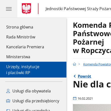
gov.pl
gov.pl
Jednostki Państwowej Straży Pożar
gov.pl
Jednostki
Państwowej
Straży
Komenda 
Pożarnej
gov.pl
Strona główna
Państwowe
Rada Ministrów
Pożarnej
Kancelaria Premiera
w Ropczyc
Ministerstwa
Komenda Powiatow
Urzędy, instytucje
i placówki RP
Powrót
Nie dla 
Usługi dla obywatela
16.02.2021
Usługi dla przedsiębiorcy
Usługi dla urzędnika