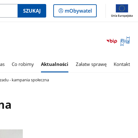
Logowanie
SZUKAJ
mObywatel
do
panelu
Otwórz
okno
z
tłumac
as
Co robimy
Aktualności
Załatw sprawę
Kontakt
języka
migowe
czadu - kampania społeczna
zna