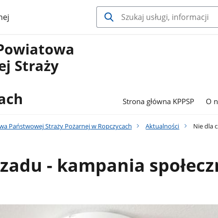
nej
Powiatowa
j Straży
ach
Strona główna KPPSP
O n
a Państwowej Straży Pożarnej w Ropczycach
Aktualności
Nie dla 
czadu - kampania społec