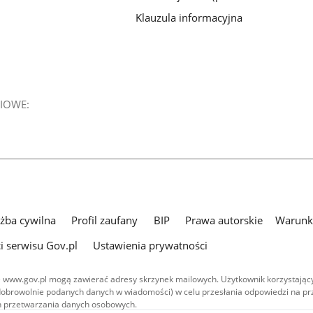
Klauzula informacyjna
IOWE:
użba cywilna
Profil zaufany
BIP
Prawa autorskie
Warunki
i serwisu Gov.pl
Ustawienia prywatności
 www.gov.pl mogą zawierać adresy skrzynek mailowych. Użytkownik korzystający
dobrowolnie podanych danych w wiadomości) w celu przesłania odpowiedzi na prz
ach przetwarzania danych osobowych.