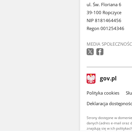
ul. Św. Floriana 6
39-100 Ropczyce
NIP 8181464456
Regon 001254346
MEDIA SPOŁECZNOŚC
stopka
Strona
gov.pl
gov.pl
główna
gov.pl
Polityka cookies
Sł
Deklaracja dostępnośc
Strony dostępne w domenie
danych (adres e-mail oraz 
znajdują się w ich polityk