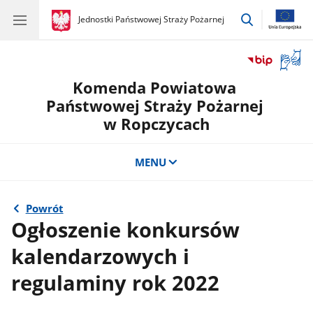
przejdź
gov.pl
Jednostki Państwowej Straży Pożarnej
gov.pl
Jednostki
do
Państwowej
wyszukiwar
Straży
Otwór
Pożarnej
okno
Komenda Powiatowa
z
tłuma
Państwowej Straży Pożarnej
języka
w Ropczycach
migow
MENU
Powrót
Ogłoszenie konkursów
kalendarzowych i
regulaminy rok 2022