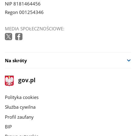
NIP 8181464456
Regon 001254346
MEDIA SPOŁECZNOŚCIOWE:
Na skróty
stopka
Strona
gov.pl
gov.pl
główna
gov.pl
Polityka cookies
Służba cywilna
Profil zaufany
BIP