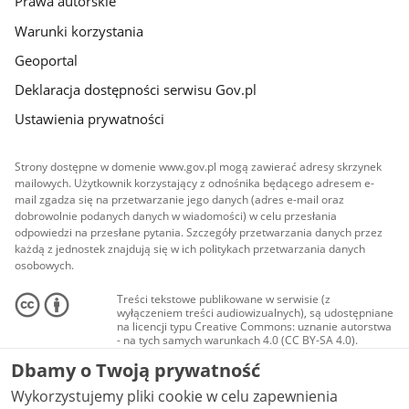
Prawa autorskie
Warunki korzystania
Geoportal
Deklaracja dostępności serwisu Gov.pl
Ustawienia prywatności
Strony dostępne w domenie www.gov.pl mogą zawierać adresy skrzynek
mailowych. Użytkownik korzystający z odnośnika będącego adresem e-
mail zgadza się na przetwarzanie jego danych (adres e-mail oraz
dobrowolnie podanych danych w wiadomości) w celu przesłania
odpowiedzi na przesłane pytania. Szczegóły przetwarzania danych przez
każdą z jednostek znajdują się w ich politykach przetwarzania danych
osobowych.
Treści tekstowe publikowane w serwisie (z
wyłączeniem treści audiowizualnych), są udostępniane
na licencji typu Creative Commons: uznanie autorstwa
- na tych samych warunkach 4.0 (CC BY-SA 4.0).
Materiały audiowizualne, w tym zdjęcia, materiały
Dbamy o Twoją prywatność
audio i wideo, są udostępniane na licencji typu
Creative Commons: uznanie autorstwa użycie
Wykorzystujemy pliki cookie w celu zapewnienia
niekomercyjne - bez utworów zależnych 4.0 (CC BY-
NC-ND 4.0), o ile nie jest to stwierdzone inaczej.