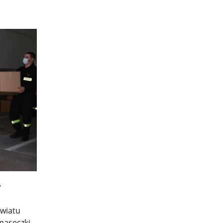
w
wiatu
maseczki