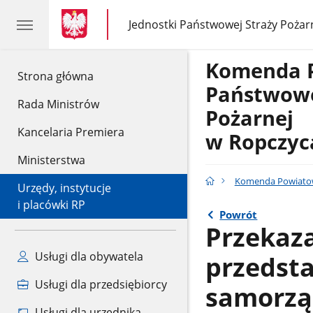
gov.pl
gov.pl
Jednostki Państwowej Straży Pożar
gov.pl
Jednostki
Państwowej
Straży
Komenda 
Pożarnej
gov.pl
Strona główna
Państwowe
Rada Ministrów
Pożarnej
Kancelaria Premiera
w Ropczyc
Ministerstwa
Komenda Powiatow
Urzędy, instytucje
i placówki RP
Powrót
Przekaz
Usługi dla obywatela
przedst
Usługi dla przedsiębiorcy
samorz
Usługi dla urzędnika