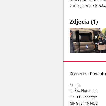
chirurgiczne z Podk
Zdjęcia (1)
Pokaż
zdjęcie
1
z
stopka
Komenda Powiatow
galerii.
ADRES
ul. Św. Floriana 6
39-100 Ropczyce
NIP 8181464456