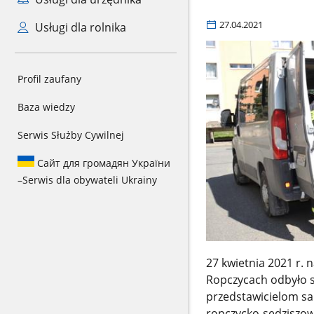
27.04.2021
Usługi dla rolnika
Profil zaufany
Baza wiedzy
Serwis Służby Cywilnej
Сайт для громадян України
–
Serwis dla obywateli Ukrainy
27 kwietnia 2021 r.
Ropczycach odbyło s
przedstawicielom s
ropczycko-sędziszo