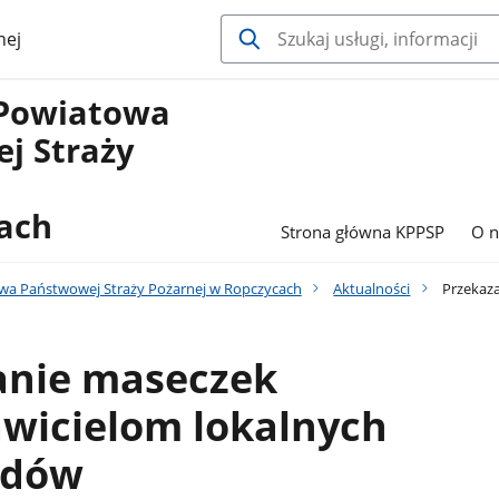
nej
Powiatowa
j Straży
ach
Strona główna KPPSP
O n
a Państwowej Straży Pożarnej w Ropczycach
Aktualności
Przekaza
anie maseczek
awicielom lokalnych
ądów