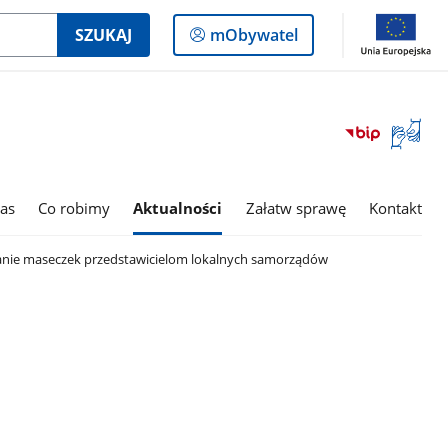
Logowanie
SZUKAJ
mObywatel
do
panelu
Otwórz
okno
z
tłumac
as
Co robimy
Aktualności
Załatw sprawę
Kontakt
języka
migowe
nie maseczek przedstawicielom lokalnych samorządów