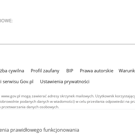
IOWE:
użba cywilna
Profil zaufany
BIP
Prawa autorskie
Warunki
i serwisu Gov.pl
Ustawienia prywatności
 www.gov.pl mogą zawierać adresy skrzynek mailowych. Użytkownik korzystający
dobrowolnie podanych danych w wiadomości) w celu przesłania odpowiedzi na prz
ach przetwarzania danych osobowych.
we publikowane w serwisie (z wyłączeniem treści audiowizualnych), są
 na licencji typu Creative Commons: uznanie autorstwa - na tych samych
 (CC BY-SA 4.0). Materiały audiowizualne, w tym zdjęcia, materiały audio i wideo
ienia prawidłowego funkcjonowania
ane na licencji typu Creative Commons: uznanie autorstwa użycie niekomercyjne 