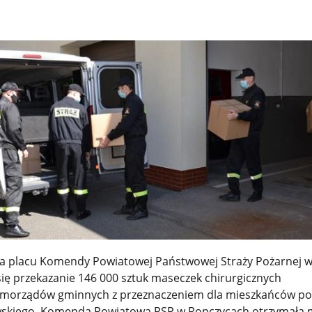
 na placu Komendy Powiatowej Państwowej Straży Pożarnej 
ię przekazanie 146 000 sztuk maseczek chirurgicznych
amorządów gminnych z przeznaczeniem dla mieszkańców po
wskiego. Komenda Powiatowa PSP w Ropczycach otrzymała 