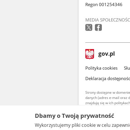
Regon 001254346
MEDIA SPOŁECZNOŚC
stopka
Strona
gov.pl
gov.pl
główna
gov.pl
Polityka cookies
Sł
Deklaracja dostępnośc
Strony dostępne w domenie
danych (adres e-mail oraz 
znajdują się w ich polityk
Treści teksto
Dbamy o Twoją prywatność
udostępniane
warunkach 4.0
Wykorzystujemy pliki cookie w celu zapewn
są udostępni