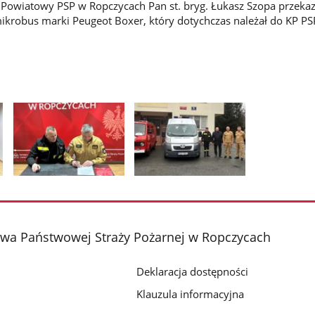
Powiatowy PSP w Ropczycach Pan st. bryg. Łukasz Szopa przekaz
robus marki Peugeot Boxer, który dotychczas należał do KP PS
Pokaż
Pokaż
zdjęcie
zdjęcie
2
3
z
z
a Państwowej Straży Pożarnej w Ropczycach
galerii.
galerii.
Deklaracja dostępności
Klauzula informacyjna