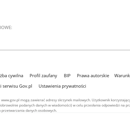
IOWE:
użba cywilna
Profil zaufany
BIP
Prawa autorskie
Warunki
i serwisu Gov.pl
Ustawienia prywatności
 www.gov.pl mogą zawierać adresy skrzynek mailowych. Użytkownik korzystający
dobrowolnie podanych danych w wiadomości) w celu przesłania odpowiedzi na prz
ach przetwarzania danych osobowych.
we publikowane w serwisie (z wyłączeniem treści audiowizualnych), są
 na licencji typu Creative Commons: uznanie autorstwa - na tych samych