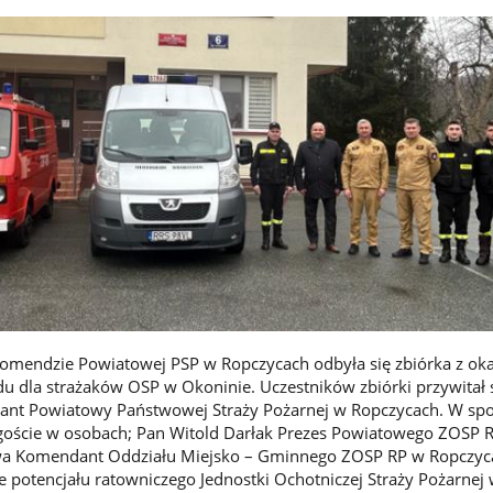
Komendzie Powiatowej PSP w Ropczycach odbyła się zbiórka z oka
 dla strażaków OSP w Okoninie. Uczestników zbiórki przywitał s
nt Powiatowy Państwowej Straży Pożarnej w Ropczycach. W spo
 goście w osobach; Pan Witold Darłak Prezes Powiatowego ZOSP 
a Komendant Oddziału Miejsko – Gminnego ZOSP RP w Ropczyc
 potencjału ratowniczego Jednostki Ochotniczej Straży Pożarnej