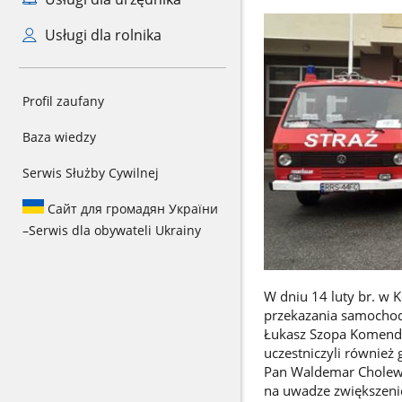
Usługi dla rolnika
Profil zaufany
Baza wiedzy
Serwis Służby Cywilnej
Сайт для громадян України
–
Serwis dla obywateli Ukrainy
W dniu 14 luty br. w 
przekazania samochodu
Łukasz Szopa Komenda
uczestniczyli również
Pan Waldemar Cholew
na uwadze zwiększenie