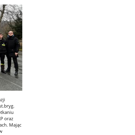
zji
t.bryg.
tkaniu
RP oraz
ach. Mając
 w