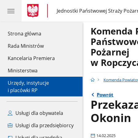
gov.pl
gov.pl
Jednostki Państwowej Straży Pożar
gov.pl
Jednostki
Państwowej
Straży
Komenda 
Pożarnej
gov.pl
Strona główna
Państwowe
Rada Ministrów
Pożarnej
Kancelaria Premiera
w Ropczyc
Ministerstwa
Komenda Powiatow
Urzędy, instytucje
i placówki RP
Powrót
Przekaz
Usługi dla obywatela
Okonin
Usługi dla przedsiębiorcy
14.02.2025
Usługi dla urzędnika