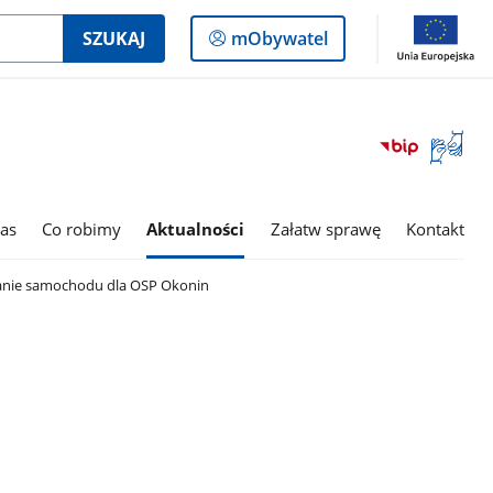
Logowanie
SZUKAJ
mObywatel
do
panelu
Otwórz
okno
z
tłumac
as
Co robimy
Aktualności
Załatw sprawę
Kontakt
języka
migowe
anie samochodu dla OSP Okonin