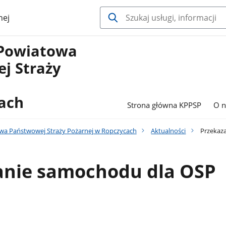
nej
Powiatowa
j Straży
ach
Strona główna KPPSP
O n
a Państwowej Straży Pożarnej w Ropczycach
Aktualności
Przekaz
anie samochodu dla OSP