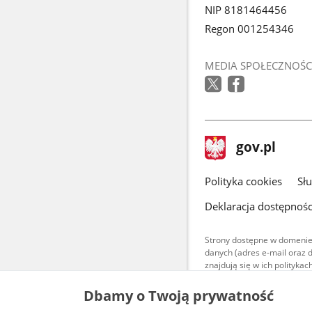
NIP 8181464456
Regon 001254346
MEDIA SPOŁECZNOŚC
stopka
Strona
gov.pl
gov.pl
główna
gov.pl
Polityka cookies
Sł
Deklaracja dostępnośc
Strony dostępne w domenie
danych (adres e-mail oraz 
znajdują się w ich polityk
Treści teksto
Dbamy o Twoją prywatność
udostępniane