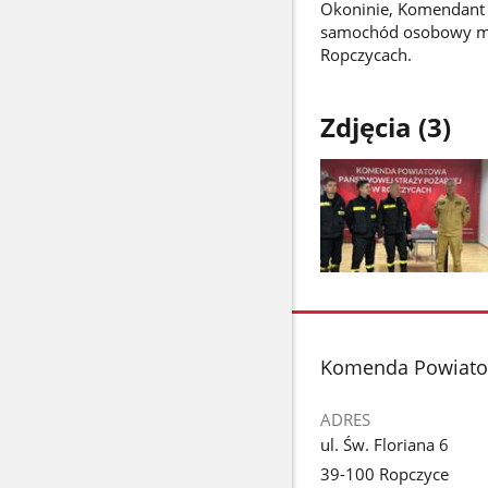
Okoninie, Komendant 
samochód osobowy mik
Ropczycach.
Zdjęcia (3)
Pokaż
zdjęcie
1
z
stopka
Komenda Powiatow
galerii.
ADRES
ul. Św. Floriana 6
39-100 Ropczyce