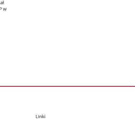
ał
P w
Linki