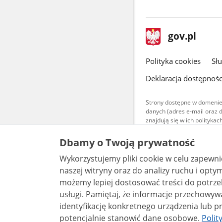
stopka
Strona
gov.pl
gov.pl
główna
gov.pl
Polityka cookies
Sł
Deklaracja dostępnośc
Strony dostępne w domenie
danych (adres e-mail oraz 
znajdują się w ich polityk
Treści teksto
Dbamy o Twoją prywatność
udostępniane
warunkach 4.0
Wykorzystujemy pliki cookie w celu zapewn
są udostępni
bez utworów z
naszej witryny oraz do analizy ruchu i optymalizacj
możemy lepiej dostosować treści do potrzeb
usługi. Pamiętaj, że informacje przechowywane w plikach cookie mogą pozwalać na
identyfikację konkretnego urządzenia lub pr
potencjalnie stanowić dane osobowe.
Polit