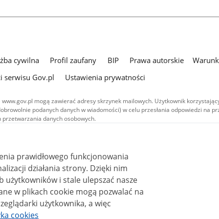
użba cywilna
Profil zaufany
BIP
Prawa autorskie
Warunki
i serwisu Gov.pl
Ustawienia prywatności
 www.gov.pl mogą zawierać adresy skrzynek mailowych. Użytkownik korzystający
dobrowolnie podanych danych w wiadomości) w celu przesłania odpowiedzi na prz
ach przetwarzania danych osobowych.
we publikowane w serwisie (z wyłączeniem treści audiowizualnych), są
 na licencji typu Creative Commons: uznanie autorstwa - na tych samych
 (CC BY-SA 4.0). Materiały audiowizualne, w tym zdjęcia, materiały audio i wideo
ienia prawidłowego funkcjonowania
ane na licencji typu Creative Commons: uznanie autorstwa użycie niekomercyjne 
ależnych 4.0 (CC BY-NC-ND 4.0), o ile nie jest to stwierdzone inaczej.
i działania strony. Dzięki nim
 użytkowników i stale ulepszać nasze
zeglądarki użytkownika, a więc
yka cookies