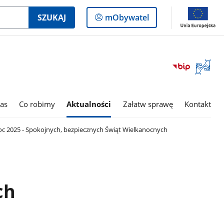
Logowanie
SZUKAJ
mObywatel
do
panelu
Otwórz
okno
z
tłumac
as
Co robimy
Aktualności
Załatw sprawę
Kontakt
języka
migowe
c 2025 - Spokojnych, bezpiecznych Świąt Wielkanocnych
ch