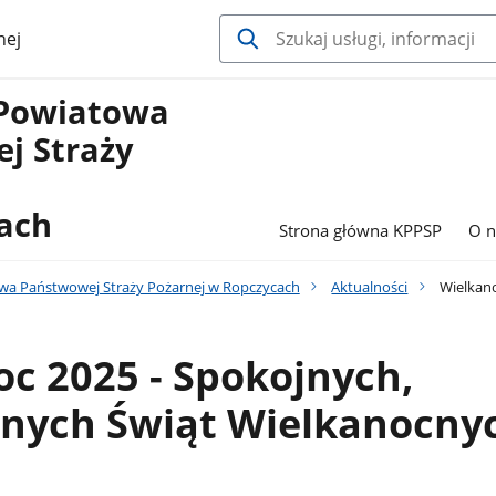
nej
Powiatowa
j Straży
ach
Strona główna KPPSP
O n
a Państwowej Straży Pożarnej w Ropczycach
Aktualności
Wielkano
c 2025 - Spokojnych,
znych Świąt Wielkanocny