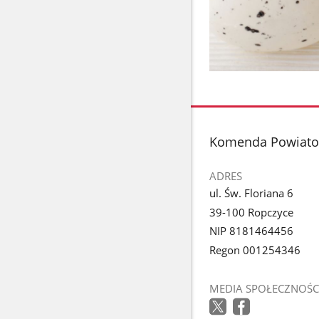
stopka
Komenda Powiatow
ADRES
ul. Św. Floriana 6
39-100 Ropczyce
NIP 8181464456
Regon 001254346
MEDIA SPOŁECZNOŚC