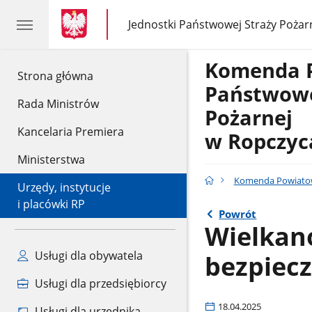
gov.pl
gov.pl
Jednostki Państwowej Straży Pożar
gov.pl
Jednostki
Państwowej
Straży
Komenda 
Pożarnej
gov.pl
Strona główna
Państwowe
Rada Ministrów
Pożarnej
Kancelaria Premiera
w Ropczyc
Ministerstwa
Komenda Powiatow
Urzędy, instytucje
i placówki RP
Powrót
Wielkano
Usługi dla obywatela
bezpiec
Usługi dla przedsiębiorcy
18.04.2025
Usługi dla urzędnika