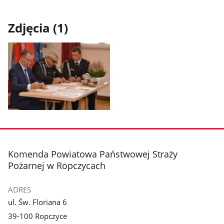
Zdjęcia (1)
Pokaż
zdjęcie
1
z
stopka
Komenda Powiatowa Państwowej Straży
galerii.
Pożarnej w Ropczycach
ADRES
ul. Św. Floriana 6
39-100 Ropczyce