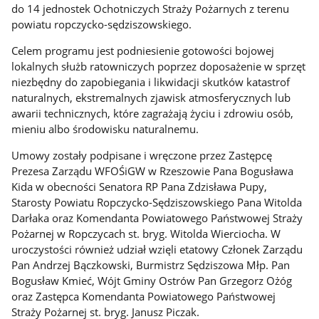
do 14 jednostek Ochotniczych Straży Pożarnych z terenu
powiatu ropczycko-sędziszowskiego.
Celem programu jest podniesienie gotowości bojowej
lokalnych służb ratowniczych poprzez doposażenie w sprzęt
niezbędny do zapobiegania i likwidacji skutków katastrof
naturalnych, ekstremalnych zjawisk atmosferycznych lub
awarii technicznych, które zagrażają życiu i zdrowiu osób,
mieniu albo środowisku naturalnemu.
Umowy zostały podpisane i wręczone przez Zastępcę
Prezesa Zarządu WFOŚiGW w Rzeszowie Pana Bogusława
Kida w obecności Senatora RP Pana Zdzisława Pupy,
Starosty Powiatu Ropczycko-Sędziszowskiego Pana Witolda
Darłaka oraz Komendanta Powiatowego Państwowej Straży
Pożarnej w Ropczycach st. bryg. Witolda Wierciocha. W
uroczystości również udział wzięli etatowy Członek Zarządu
Pan Andrzej Bączkowski, Burmistrz Sędziszowa Młp. Pan
Bogusław Kmieć, Wójt Gminy Ostrów Pan Grzegorz Ożóg
oraz Zastępca Komendanta Powiatowego Państwowej
Straży Pożarnej st. bryg. Janusz Piczak.