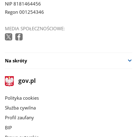
NIP 8181464456
Regon 001254346
MEDIA SPOŁECZNOŚCIOWE:
Na skróty
stopka
Strona
gov.pl
gov.pl
główna
gov.pl
Polityka cookies
Służba cywilna
Profil zaufany
BIP