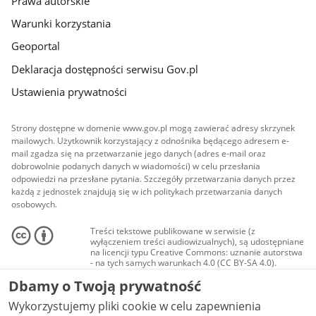
Prawa autorskie
Warunki korzystania
Geoportal
Deklaracja dostępności serwisu Gov.pl
Ustawienia prywatności
Strony dostępne w domenie www.gov.pl mogą zawierać adresy skrzynek
mailowych. Użytkownik korzystający z odnośnika będącego adresem e-
mail zgadza się na przetwarzanie jego danych (adres e-mail oraz
dobrowolnie podanych danych w wiadomości) w celu przesłania
odpowiedzi na przesłane pytania. Szczegóły przetwarzania danych przez
każdą z jednostek znajdują się w ich politykach przetwarzania danych
osobowych.
Treści tekstowe publikowane w serwisie (z
wyłączeniem treści audiowizualnych), są udostępniane
na licencji typu Creative Commons: uznanie autorstwa
- na tych samych warunkach 4.0 (CC BY-SA 4.0).
Materiały audiowizualne, w tym zdjęcia, materiały
Dbamy o Twoją prywatność
audio i wideo, są udostępniane na licencji typu
Creative Commons: uznanie autorstwa użycie
Wykorzystujemy pliki cookie w celu zapewnienia
niekomercyjne - bez utworów zależnych 4.0 (CC BY-
NC-ND 4.0), o ile nie jest to stwierdzone inaczej.