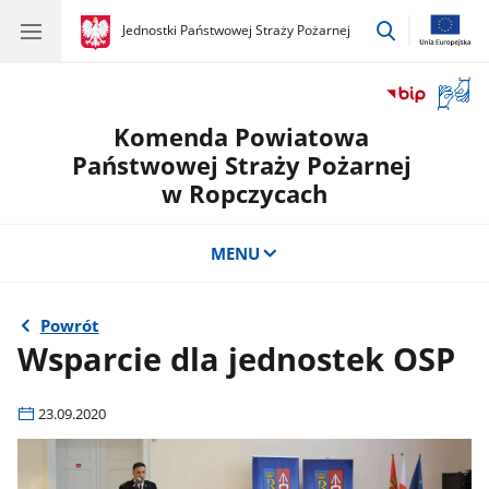
przejdź
gov.pl
Jednostki Państwowej Straży Pożarnej
gov.pl
Jednostki
do
Państwowej
wyszukiwar
Straży
Otwór
Pożarnej
okno
Komenda Powiatowa
z
tłuma
Państwowej Straży Pożarnej
języka
w Ropczycach
migow
MENU
Powrót
Wsparcie dla jednostek OSP
23.09.2020