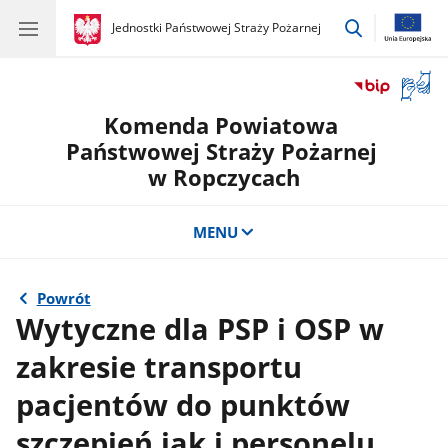
przejdź
gov.pl
Jednostki Państwowej Straży Pożarnej
gov.pl
Jednostki
do
Państwowej
wyszukiwar
Straży
Otwór
Pożarnej
okno
Komenda Powiatowa
z
tłuma
Państwowej Straży Pożarnej
języka
w Ropczycach
migow
MENU
Powrót
Wytyczne dla PSP i OSP w
zakresie transportu
pacjentów do punktów
szczepień jak i personelu