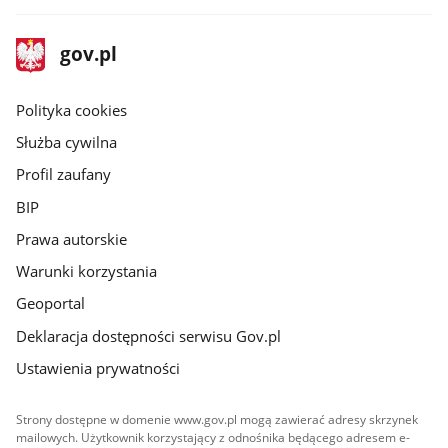
stopka
Strona
gov.pl
gov.pl
główna
gov.pl
Polityka cookies
Służba cywilna
Profil zaufany
BIP
Prawa autorskie
Warunki korzystania
Geoportal
Deklaracja dostępności serwisu Gov.pl
Ustawienia prywatności
Strony dostępne w domenie www.gov.pl mogą zawierać adresy skrzynek
mailowych. Użytkownik korzystający z odnośnika będącego adresem e-