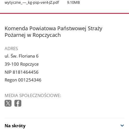
wytyczne​_—​_kg-psp-ver4-JZ.pdf
9.10MB
stopka
Komenda Powiatowa Państwowej Straży
Pożarnej w Ropczycach
ADRES
ul. Św. Floriana 6
39-100 Ropczyce
NIP 8181464456
Regon 001254346
MEDIA SPOŁECZNOŚCIOWE:
Na skróty