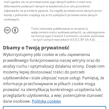
mail zgadza się na przetwarzanie jego danych (adres e-mail oraz
dobrowolnie podanych danych w wiadomości) w celu przesłania
odpowiedzi na przesłane pytania. Szczegóły przetwarzania danych przez
każdą z jednostek znajdują się w ich politykach przetwarzania danych
osobowych.
Treści tekstowe publikowane w serwisie (z
wyłączeniem treści audiowizualnych), są udostępniane
na licencji typu Creative Commons: uznanie autorstwa
- na tych samych warunkach 4.0 (CC BY-SA 4.0).
Materiały audiowizualne, w tym zdjęcia, materiały
Dbamy o Twoją prywatność
audio i wideo, są udostępniane na licencji typu
Creative Commons: uznanie autorstwa użycie
Wykorzystujemy pliki cookie w celu zapewnienia
niekomercyjne - bez utworów zależnych 4.0 (CC BY-
NC-ND 4.0), o ile nie jest to stwierdzone inaczej.
prawidłowego funkcjonowania naszej witryny oraz do
analizy ruchu i optymalizacji działania strony. Dzięki nim
możemy lepiej dostosować treści do potrzeb
użytkowników i stale ulepszać nasze usługi. Pamiętaj, że
informacje przechowywane w plikach cookie mogą
pozwalać na identyfikację konkretnego urządzenia lub
przeglądarki użytkownika, a więc potencjalnie stanowić
dane osobowe.
Polityka cookies