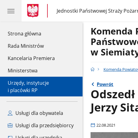
gov.pl
gov.pl
Jednostki Państwowej Straży Pożar
gov.pl
Jednostki
Państwowej
Straży
Komenda 
Pożarnej
gov.pl
Strona główna
Państwowe
Rada Ministrów
w Siemiat
Kancelaria Premiera
Komenda Powiatow
Ministerstwa
Urzędy, instytucje
Powrót
Odszedł 
i placówki RP
Jerzy Sit
Usługi dla obywatela
Usługi dla przedsiębiorcy
22.08.2021
Usługi dla urzędnika