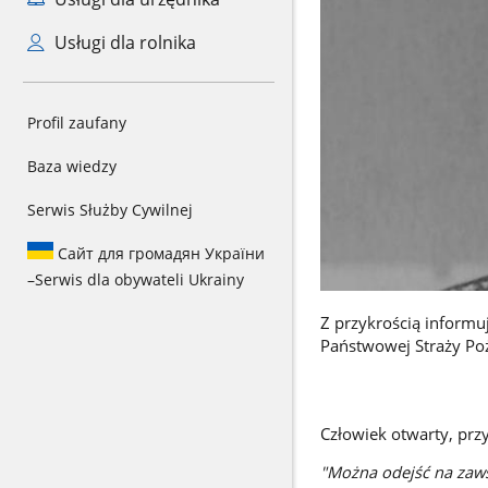
Usługi dla rolnika
Profil zaufany
Baza wiedzy
Serwis Służby Cywilnej
Сайт для громадян України
–
Serwis dla obywateli Ukrainy
Z przykrością inform
Państwowej Straży Po
st.bryg. 
Człowiek otwarty, prz
"Można odejść na zawsz