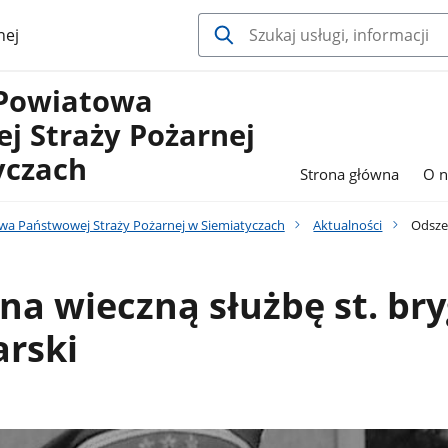
nej
Powiatowa
j Straży Pożarnej
yczach
Strona główna
O n
a Państwowej Straży Pożarnej w Siemiatyczach
Aktualności
Odszed
na wieczną służbę st. bry
arski