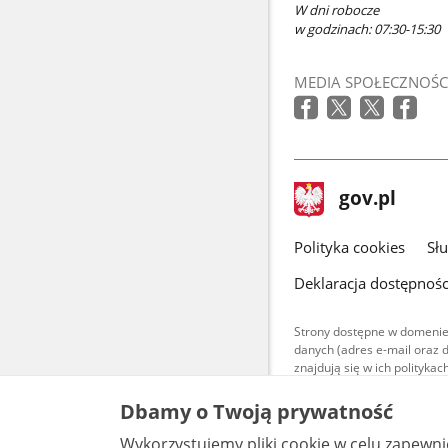
W dni robocze
w godzinach: 07:30-15:30
MEDIA SPOŁECZNOŚC
stopka
Strona
gov.pl
gov.pl
główna
gov.pl
Polityka cookies
Sł
Deklaracja dostępnośc
Strony dostępne w domenie
danych (adres e-mail oraz 
znajdują się w ich polityk
Treści teksto
Dbamy o Twoją prywatność
udostępniane
warunkach 4.0
Wykorzystujemy pliki cookie w celu zapewn