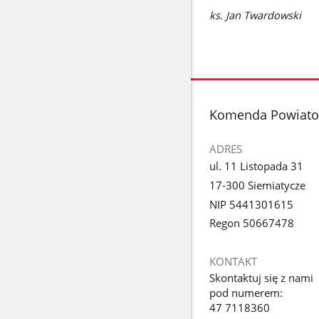
ks. Jan Twardowski
stopka
Komenda Powiatow
ADRES
ul. 11 Listopada 31
17-300 Siemiatycze
NIP 5441301615
Regon 50667478
KONTAKT
Skontaktuj się z nami
pod numerem:
47 7118360