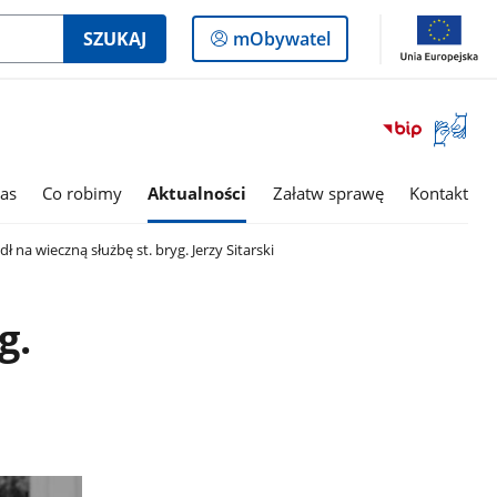
Logowanie
SZUKAJ
mObywatel
do
panelu
Otwórz
okno
z
tłumac
as
Co robimy
Aktualności
Załatw sprawę
Kontakt
języka
migowe
ł na wieczną służbę st. bryg. Jerzy Sitarski
g.