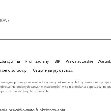
IOWE:
użba cywilna
Profil zaufany
BIP
Prawa autorskie
Warunki
i serwisu Gov.pl
Ustawienia prywatności
 www.gov.pl mogą zawierać adresy skrzynek mailowych. Użytkownik korzystający
dobrowolnie podanych danych w wiadomości) w celu przesłania odpowiedzi na prz
ach przetwarzania danych osobowych.
we publikowane w serwisie (z wyłączeniem treści audiowizualnych), są
 na licencji typu Creative Commons: uznanie autorstwa - na tych samych
 (CC BY-SA 4.0). Materiały audiowizualne, w tym zdjęcia, materiały audio i wideo
ienia prawidłowego funkcjonowania