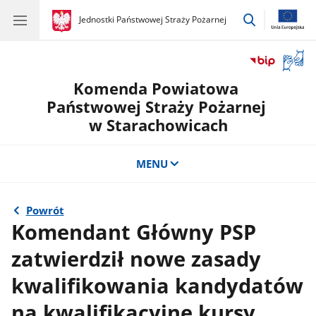
przejdź
gov.pl
Jednostki Państwowej Straży Pożarnej
gov.pl
Jednostki
do
Państwowej
wyszukiwar
Straży
Otwór
Pożarnej
okno
Komenda Powiatowa
z
tłuma
Państwowej Straży Pożarnej
języka
w Starachowicach
migow
MENU
Powrót
Komendant Główny PSP
zatwierdził nowe zasady
kwalifikowania kandydatów
na kwalifikacyjne kursy