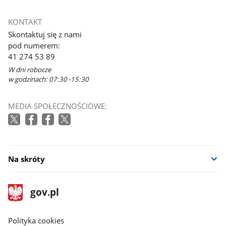
KONTAKT
Skontaktuj się z nami
pod numerem:
41 274 53 89
W dni robocze
w godzinach: 07:30 -15:30
MEDIA SPOŁECZNOŚCIOWE:
Na skróty
stopka
Strona
gov.pl
gov.pl
główna
gov.pl
Polityka cookies