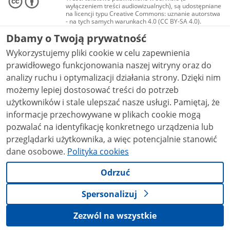
wyłączeniem treści audiowizualnych), są udostępniane
na licencji typu Creative Commons: uznanie autorstwa
- na tych samych warunkach 4.0 (CC BY-SA 4.0).
Materiały audiowizualne, w tym zdjęcia, materiały
Dbamy o Twoją prywatność
audio i wideo, są udostępniane na licencji typu
Creative Commons: uznanie autorstwa użycie
Wykorzystujemy pliki cookie w celu zapewnienia
niekomercyjne - bez utworów zależnych 4.0 (CC BY-
NC-ND 4.0), o ile nie jest to stwierdzone inaczej.
prawidłowego funkcjonowania naszej witryny oraz do
analizy ruchu i optymalizacji działania strony. Dzięki nim
możemy lepiej dostosować treści do potrzeb
użytkowników i stale ulepszać nasze usługi. Pamiętaj, że
informacje przechowywane w plikach cookie mogą
pozwalać na identyfikację konkretnego urządzenia lub
przeglądarki użytkownika, a więc potencjalnie stanowić
dane osobowe.
Polityka cookies
Odrzuć
Spersonalizuj
Zezwól na wszystkie