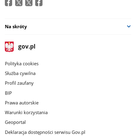
Na skróty
stopka
Strona
gov.pl
gov.pl
główna
gov.pl
Polityka cookies
Służba cywilna
Profil zaufany
BIP
Prawa autorskie
Warunki korzystania
Geoportal
Deklaracja dostępności serwisu Gov.pl