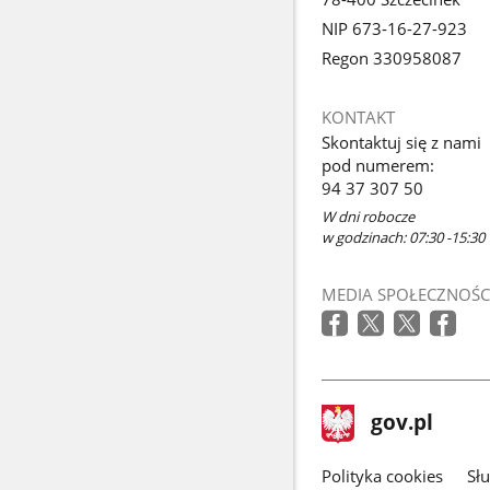
NIP 673-16-27-923
Regon 330958087
KONTAKT
Skontaktuj się z nami
pod numerem:
94 37 307 50
W dni robocze
w godzinach: 07:30 -15:30
MEDIA SPOŁECZNOŚC
stopka
Strona
gov.pl
gov.pl
główna
gov.pl
Polityka cookies
Sł