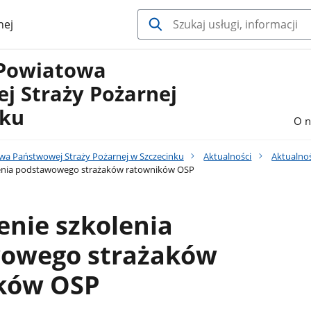
nej
Powiatowa
j Straży Pożarnej
nku
O n
a Państwowej Straży Pożarnej w Szczecinku
Aktualności
Aktualnoś
enia podstawowego strażaków ratowników OSP
nie szkolenia
owego strażaków
ków OSP