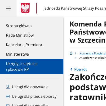
gov.pl
gov.pl
Jednostki Państwowej Straży Pożar
gov.pl
Jednostki
Państwowej
Straży
Komenda 
Pożarnej
gov.pl
Strona główna
Państwowe
Rada Ministrów
w Szczeci
Kancelaria Premiera
Komenda Powiatow
Ministerstwa
Zakończenie szkol
Urzędy, instytucje
Powrót
i placówki RP
Zakończe
podstaw
Usługi dla obywatela
ratowni
Usługi dla przedsiębiorcy
Usługi dla urzędnika