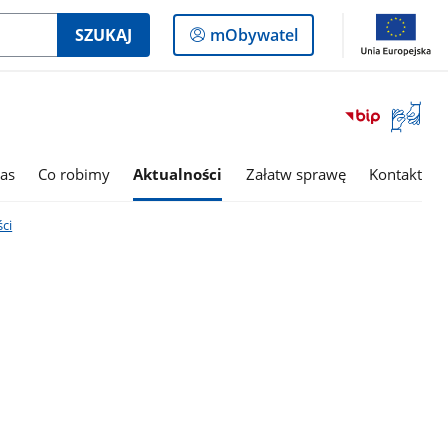
Logowanie
SZUKAJ
mObywatel
do
panelu
Otwórz
okno
z
tłumac
as
Co robimy
Aktualności
Załatw sprawę
Kontakt
języka
migowe
ci