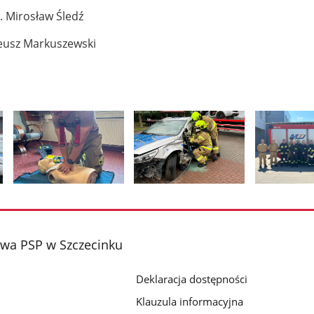
t. Mirosław Śledź
teusz Markuszewski
Pokaż
Pokaż
Pokaż
zdjęcie
zdjęcie
zdjęcie
2
3
4
z
z
z
wa PSP w Szczecinku
galerii.
galerii.
galerii.
Deklaracja dostępności
Klauzula informacyjna