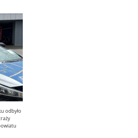
ku odbyło
traży
powiatu