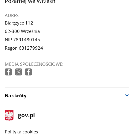
Pożarnej we Wrześni
ADRES
Białężyce 112
62-300 Września
NIP 7891480145
Regon 631279924
MEDIA SPOŁECZNOŚCIOWE:
Na skróty
stopka
Strona
gov.pl
gov.pl
główna
gov.pl
Polityka cookies