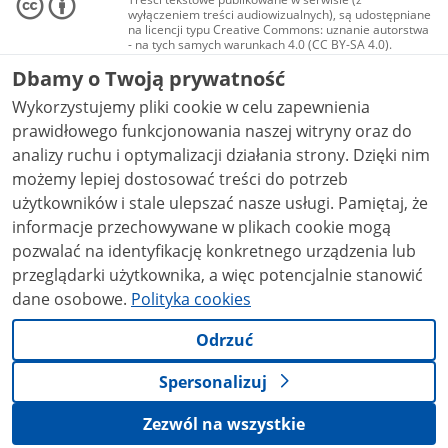
wyłączeniem treści audiowizualnych), są udostępniane
na licencji typu Creative Commons: uznanie autorstwa
- na tych samych warunkach 4.0 (CC BY-SA 4.0).
Materiały audiowizualne, w tym zdjęcia, materiały
Dbamy o Twoją prywatność
audio i wideo, są udostępniane na licencji typu
Creative Commons: uznanie autorstwa użycie
Wykorzystujemy pliki cookie w celu zapewnienia
niekomercyjne - bez utworów zależnych 4.0 (CC BY-
NC-ND 4.0), o ile nie jest to stwierdzone inaczej.
prawidłowego funkcjonowania naszej witryny oraz do
analizy ruchu i optymalizacji działania strony. Dzięki nim
możemy lepiej dostosować treści do potrzeb
użytkowników i stale ulepszać nasze usługi. Pamiętaj, że
informacje przechowywane w plikach cookie mogą
pozwalać na identyfikację konkretnego urządzenia lub
przeglądarki użytkownika, a więc potencjalnie stanowić
dane osobowe.
Polityka cookies
Odrzuć
Spersonalizuj
Zezwól na wszystkie