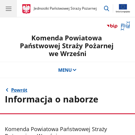
przejdź
gov.pl
Jednostki Państwowej Straży Pożarnej
gov.pl
Jednostki
do
Państwowej
wyszukiwar
Straży
Otwór
Pożarnej
okno
Komenda Powiatowa
z
tłuma
Państwowej Straży Pożarnej
języka
we Wrześni
migow
MENU
Powrót
Informacja o naborze
stopka
Komenda Powiatowa Państwowej Straży