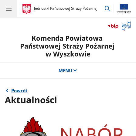
przejdź
gov.pl
Jednostki Państwowej Straży Pożarnej
gov.pl
Jednostki
do
Państwowej
wyszukiwar
Straży
Otwór
Pożarnej
okno
Komenda Powiatowa
z
tłuma
Państwowej Straży Pożarnej
języka
w Wyszkowie
migow
MENU
Powrót
Aktualności