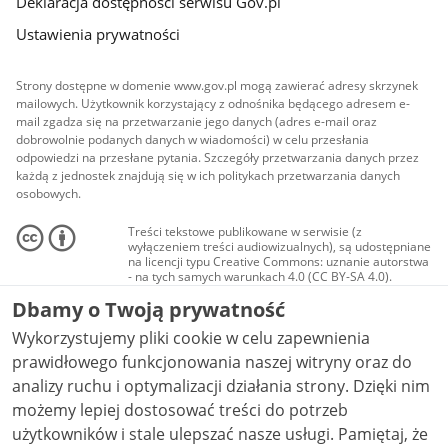
Deklaracja dostępności serwisu Gov.pl
Ustawienia prywatności
Strony dostępne w domenie www.gov.pl mogą zawierać adresy skrzynek
mailowych. Użytkownik korzystający z odnośnika będącego adresem e-
mail zgadza się na przetwarzanie jego danych (adres e-mail oraz
dobrowolnie podanych danych w wiadomości) w celu przesłania
odpowiedzi na przesłane pytania. Szczegóły przetwarzania danych przez
każdą z jednostek znajdują się w ich politykach przetwarzania danych
osobowych.
Treści tekstowe publikowane w serwisie (z
wyłączeniem treści audiowizualnych), są udostępniane
na licencji typu Creative Commons: uznanie autorstwa
- na tych samych warunkach 4.0 (CC BY-SA 4.0).
Materiały audiowizualne, w tym zdjęcia, materiały
Dbamy o Twoją prywatność
audio i wideo, są udostępniane na licencji typu
Creative Commons: uznanie autorstwa użycie
Wykorzystujemy pliki cookie w celu zapewnienia
niekomercyjne - bez utworów zależnych 4.0 (CC BY-
NC-ND 4.0), o ile nie jest to stwierdzone inaczej.
prawidłowego funkcjonowania naszej witryny oraz do
analizy ruchu i optymalizacji działania strony. Dzięki nim
możemy lepiej dostosować treści do potrzeb
użytkowników i stale ulepszać nasze usługi. Pamiętaj, że