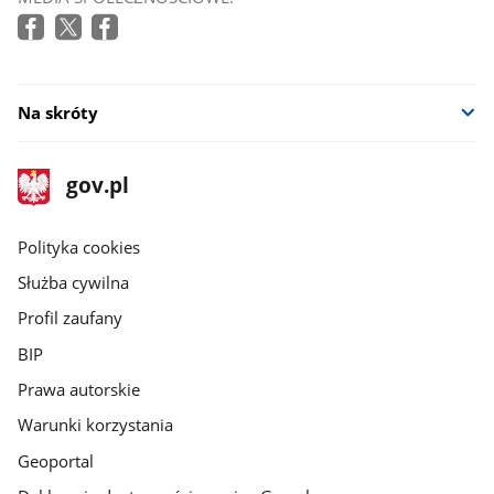
Na skróty
stopka
Strona
gov.pl
gov.pl
główna
gov.pl
Polityka cookies
Służba cywilna
Profil zaufany
BIP
Prawa autorskie
Warunki korzystania
Geoportal