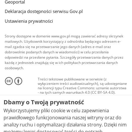
Geoportal
Deklaracja dostępności serwisu Gov.pl
Ustawienia prywatności
Strony dostępne w domenie www.gov.pl mogą zawierać adresy skrzynek
mailowych. Użytkownik korzystający z odnośnika będącego adresem e-
mail zgadza się na przetwarzanie jego danych (adres e-mail oraz
dobrowolnie podanych danych w wiadomości) w celu przesłania
odpowiedzi na przesłane pytania. Szczegóły przetwarzania danych przez
każdą z jednostek znajdują się w ich politykach przetwarzania danych
osobowych.
Treści tekstowe publikowane w serwisie (z
wyłączeniem treści audiowizualnych), są udostępniane
na licencji typu Creative Commons: uznanie autorstwa
- na tych samych warunkach 4.0 (CC BY-SA 4.0).
Materiały audiowizualne, w tym zdjęcia, materiały
Dbamy o Twoją prywatność
audio i wideo, są udostępniane na licencji typu
Creative Commons: uznanie autorstwa użycie
Wykorzystujemy pliki cookie w celu zapewnienia
niekomercyjne - bez utworów zależnych 4.0 (CC BY-
NC-ND 4.0), o ile nie jest to stwierdzone inaczej.
prawidłowego funkcjonowania naszej witryny oraz do
analizy ruchu i optymalizacji działania strony. Dzięki nim
możemy lepiej dostosować treści do potrzeb