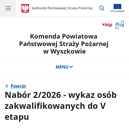
przejdź
gov.pl
Jednostki Państwowej Straży Pożarnej
gov.pl
Jednostki
do
Państwowej
wyszukiwar
Straży
Otwór
Pożarnej
okno
Komenda Powiatowa
z
tłuma
Państwowej Straży Pożarnej
języka
w Wyszkowie
migow
MENU
Powrót
Nabór 2/2026 - wykaz osób
zakwalifikowanych do V
etapu