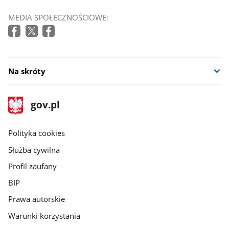
MEDIA SPOŁECZNOŚCIOWE:
Na skróty
stopka
Strona
gov.pl
gov.pl
główna
gov.pl
Polityka cookies
Służba cywilna
Profil zaufany
BIP
Prawa autorskie
Warunki korzystania