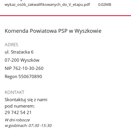
wykaz​_osób​_zakwalifikowanych​_do​_V​_etapu.pdf
0.02MB
stopka
Komenda Powiatowa PSP w Wyszkowie
ADRES
ul. Strażacka 6
07-200 Wyszków
NIP 762-10-30-260
Regon 550670890
KONTAKT
Skontaktuj się z nami
pod numerem:
29 742 54 21
W dni robocze
w godzinach: 07:30 -15:30