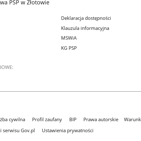
wa PSP w Złotowie
Deklaracja dostępności
Klauzula informacyjna
MSWiA
KG PSP
IOWE:
użba cywilna
Profil zaufany
BIP
Prawa autorskie
Warunki
i serwisu Gov.pl
Ustawienia prywatności