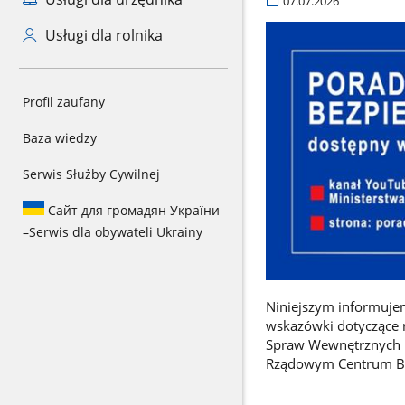
07.07.2026
Usługi dla rolnika
Profil zaufany
Baza wiedzy
Serwis Służby Cywilnej
Сайт для громадян України
–
Serwis dla obywateli Ukrainy
Niniejszym informujem
wskazówki dotyczące 
Spraw Wewnętrznych i
Rządowym Centrum Bez