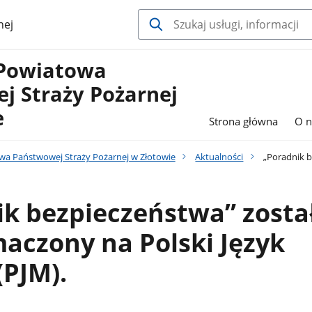
nej
Powiatowa
j Straży Pożarnej
e
Strona główna
O n
a Państwowej Straży Pożarnej w Złotowie
Aktualności
„Poradnik b
k bezpieczeństwa” zosta
aczony na Polski Język
PJM).