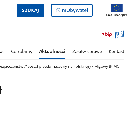
Logowanie
SZUKAJ
mObywatel
do
panelu
Otwórz
okno
z
tłumac
as
Co robimy
Aktualności
Załatw sprawę
Kontakt
języka
migowe
ezpieczeństwa” został przetłumaczony na Polski Język Migowy (PJM).
ł