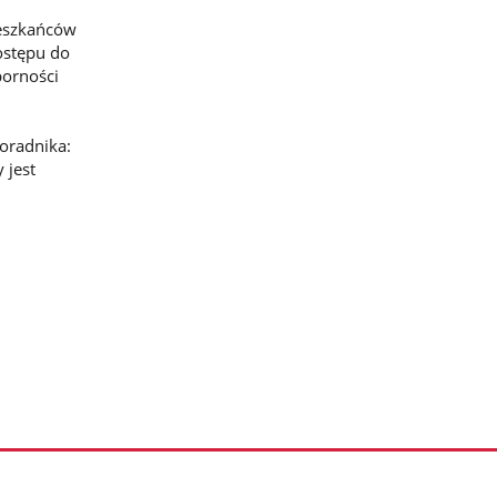
ieszkańców
ostępu do
porności
oradnika:
 jest