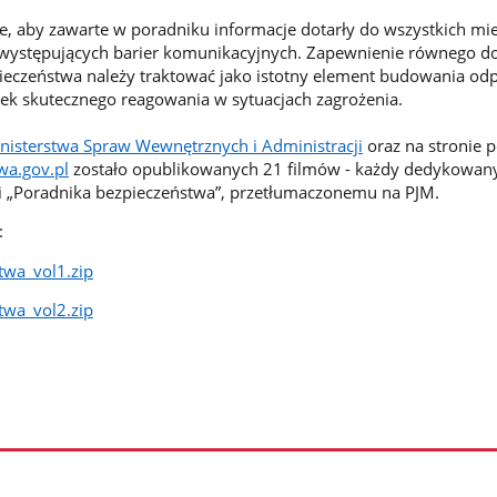
e, aby zawarte w poradniku informacje dotarły do wszystkich m
d występujących barier komunikacyjnych. Zapewnienie równego d
ieczeństwa należy traktować jako istotny element budowania od
ek skutecznego reagowania w sytuacjach zagrożenia.
nisterstwa Spraw Wewnętrznych i Administracji
oraz na stronie p
wa.gov.pl
zostało opublikowanych 21 filmów - każdy dedykowany
i „Poradnika bezpieczeństwa”, przetłumaczonemu na PJM.
:
twa_vol1.zip
twa_vol2.zip