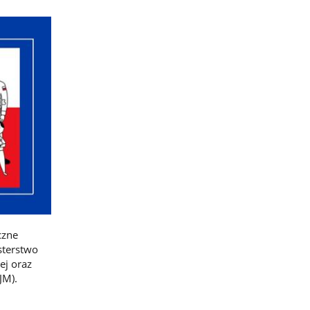
czne
sterstwo
ej oraz
JM).