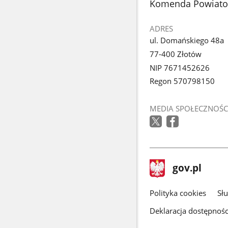
stopka
Komenda Powiato
ADRES
ul. Domańskiego 48a
77-400 Złotów
NIP 7671452626
Regon 570798150
MEDIA SPOŁECZNOŚC
stopka
Strona
gov.pl
gov.pl
główna
gov.pl
Polityka cookies
Sł
Deklaracja dostępnośc