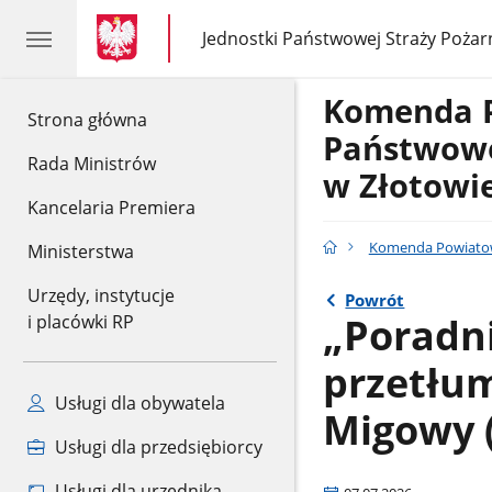
gov.pl
gov.pl
Jednostki Państwowej Straży Pożar
gov.pl
Jednostki
Państwowej
Straży
Komenda 
Pożarnej
gov.pl
Strona główna
Państwowe
Rada Ministrów
w Złotowi
Kancelaria Premiera
Komenda Powiatow
Ministerstwa
Urzędy, instytucje
Powrót
„Poradni
i placówki RP
przetłum
Usługi dla obywatela
Migowy (
Usługi dla przedsiębiorcy
Usługi dla urzędnika