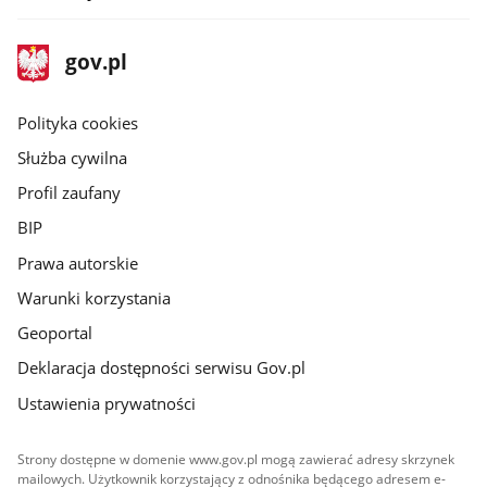
stopka
Strona
gov.pl
gov.pl
główna
gov.pl
Polityka cookies
Służba cywilna
Profil zaufany
BIP
Prawa autorskie
Warunki korzystania
Geoportal
Deklaracja dostępności serwisu Gov.pl
Ustawienia prywatności
Strony dostępne w domenie www.gov.pl mogą zawierać adresy skrzynek
mailowych. Użytkownik korzystający z odnośnika będącego adresem e-