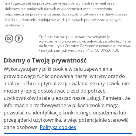
mail zgadza się na przetwarzanie jego danych (adres e-mail oraz
dobrowolnie podanych danych w wiadomości) w celu przesłania
odpowiedzi na przesłane pytania. Szczegóły przetwarzania danych przez
każdą z jednostek znajdują się w ich politykach przetwarzania danych
osobowych.
Treści tekstowe publikowane w serwisie (z
wyłączeniem treści audiowizualnych), są udostępniane
na licencji typu Creative Commons: uznanie autorstwa
- na tych samych warunkach 4.0 (CC BY-SA 4.0).
Materiały audiowizualne, w tym zdjęcia, materiały
Dbamy o Twoją prywatność
audio i wideo, są udostępniane na licencji typu
Creative Commons: uznanie autorstwa użycie
Wykorzystujemy pliki cookie w celu zapewnienia
niekomercyjne - bez utworów zależnych 4.0 (CC BY-
NC-ND 4.0), o ile nie jest to stwierdzone inaczej.
prawidłowego funkcjonowania naszej witryny oraz do
analizy ruchu i optymalizacji działania strony. Dzięki nim
możemy lepiej dostosować treści do potrzeb
użytkowników i stale ulepszać nasze usługi. Pamiętaj, że
informacje przechowywane w plikach cookie mogą
pozwalać na identyfikację konkretnego urządzenia lub
przeglądarki użytkownika, a więc potencjalnie stanowić
dane osobowe.
Polityka cookies