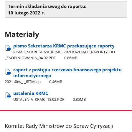
Termin składania uwag do raportu:
10 lutego 2022 r.
Materiały
pismo Sekretarza KRMC przekazujące raporty
PISMO​_SEKRETARZA​_KRMC​_PRZEKAZUJĄCE​_RAPORTY​_DO​
_ZAOPINIOWANIA​_04.02.PDF
0.86MB
raport z postępu rzeczowo-finansowego projektu
informatycznego
2021-4kw​_-​_iBTM.zip
0.46MB
ustalenia KRMC
USTALENIA​_KRMC​_18.02.PDF
0.85MB
stopka
Komitet Rady Ministrów do Spraw Cyfryzacji