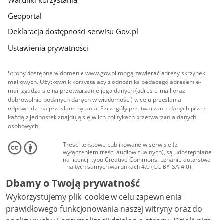
Geoportal
Deklaracja dostępności serwisu Gov.pl
Ustawienia prywatności
Strony dostępne w domenie www.gov.pl mogą zawierać adresy skrzynek
mailowych. Użytkownik korzystający z odnośnika będącego adresem e-
mail zgadza się na przetwarzanie jego danych (adres e-mail oraz
dobrowolnie podanych danych w wiadomości) w celu przesłania
odpowiedzi na przesłane pytania. Szczegóły przetwarzania danych przez
każdą z jednostek znajdują się w ich politykach przetwarzania danych
osobowych.
Treści tekstowe publikowane w serwisie (z
wyłączeniem treści audiowizualnych), są udostępniane
na licencji typu Creative Commons: uznanie autorstwa
- na tych samych warunkach 4.0 (CC BY-SA 4.0).
Materiały audiowizualne, w tym zdjęcia, materiały
Dbamy o Twoją prywatność
audio i wideo, są udostępniane na licencji typu
Creative Commons: uznanie autorstwa użycie
Wykorzystujemy pliki cookie w celu zapewnienia
niekomercyjne - bez utworów zależnych 4.0 (CC BY-
NC-ND 4.0), o ile nie jest to stwierdzone inaczej.
prawidłowego funkcjonowania naszej witryny oraz do