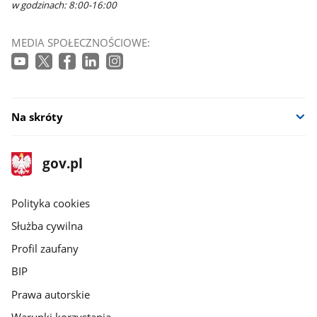
w godzinach: 8:00-16:00
MEDIA SPOŁECZNOŚCIOWE:
Na skróty
stopka
Strona
gov.pl
gov.pl
główna
gov.pl
Polityka cookies
Służba cywilna
Profil zaufany
BIP
Prawa autorskie
Warunki korzystania