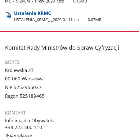
MC​_-​_SI2PEM​_-​_IIIkw​_2020​_r.zip
0.15MB
Ustalenia KRMC
USTALENIA​_KRMC​_-​_2020-01-11.zip
0.07MB
stopka
Komitet Rady Ministrów do Spraw Cyfryzacji
ADRES
Królewska 27
00-060 Warszawa
NIP 5252955037
Regon 525189465
KONTAKT
Infolinia dla Obywatela
+48 222 500 110
W dni robocze