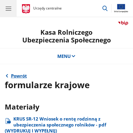
przejdź
gov.pl
Urzędy centralne
gov.pl
Urzędy
do
centralne
wyszukiwar
Kasa Rolniczego
Ubezpieczenia Społecznego
MENU
Powrót
formularze krajowe
Materiały
KRUS SR-12 Wniosek o rentę rodzinną z
ubezpieczenia społecznego rolników - pdf
(WYDRUKUJ I WYPEŁNIJ)