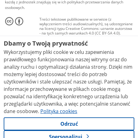
każdą z jednostek znajdują się w ich politykach przetwarzania danych
osobowych.
Treści tekstowe publikowane w serwisie (z
wyłączeniem treści audiowizualnych), są udostępniane
na licencji typu Creative Commons: uznanie autorstwa
- na tych samych warunkach 4.0 (CC BY-SA 4.0).
Materiały audiowizualne, w tym zdjęcia, materiały
Dbamy o Twoją prywatność
audio i wideo, są udostępniane na licencji typu
Creative Commons: uznanie autorstwa użycie
Wykorzystujemy pliki cookie w celu zapewnienia
niekomercyjne - bez utworów zależnych 4.0 (CC BY-
NC-ND 4.0), o ile nie jest to stwierdzone inaczej.
prawidłowego funkcjonowania naszej witryny oraz do
analizy ruchu i optymalizacji działania strony. Dzięki nim
możemy lepiej dostosować treści do potrzeb
użytkowników i stale ulepszać nasze usługi. Pamiętaj, że
informacje przechowywane w plikach cookie mogą
pozwalać na identyfikację konkretnego urządzenia lub
przeglądarki użytkownika, a więc potencjalnie stanowić
dane osobowe.
Polityka cookies
Odrzuć
Spersonalizuj