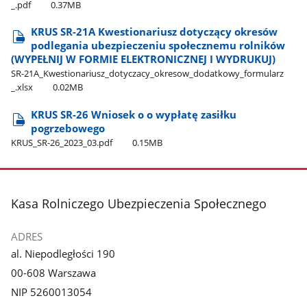
_.pdf
0.37MB
KRUS SR-21A Kwestionariusz dotyczący okresów
podlegania ubezpieczeniu społecznemu rolników
(WYPEŁNIJ W FORMIE ELEKTRONICZNEJ I WYDRUKUJ)
SR-21A​_Kwestionariusz​_dotyczacy​_okresow​_dodatkowy​_formularz​
_.xlsx
0.02MB
KRUS SR-26 Wniosek o o wypłatę zasiłku
pogrzebowego
KRUS​_SR-26​_2023​_03.pdf
0.15MB
stopka
Kasa Rolniczego Ubezpieczenia Społecznego
ADRES
al. Niepodległości 190
00-608 Warszawa
NIP 5260013054