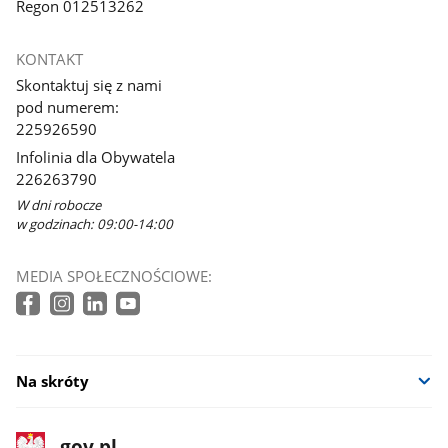
Regon 012513262
KONTAKT
Skontaktuj się z nami
pod numerem:
225926590
Infolinia dla Obywatela
226263790
W dni robocze
w godzinach: 09:00-14:00
MEDIA SPOŁECZNOŚCIOWE:
Na skróty
stopka
Strona
gov.pl