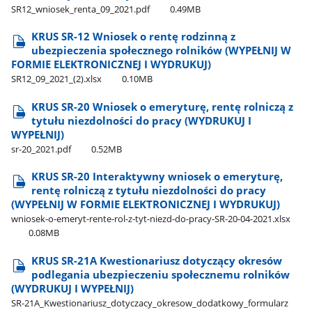
SR12​_wniosek​_renta​_09​_2021.pdf
0.49MB
KRUS SR-12 Wniosek o rentę rodzinną z
ubezpieczenia społecznego rolników (WYPEŁNIJ W
FORMIE ELEKTRONICZNEJ I WYDRUKUJ)
SR12​_09​_2021​_(2).xlsx
0.10MB
KRUS SR-20 Wniosek o emeryturę, rentę rolniczą z
tytułu niezdolności do pracy (WYDRUKUJ I
WYPEŁNIJ)
sr-20​_2021.pdf
0.52MB
KRUS SR-20 Interaktywny wniosek o emeryturę,
rentę rolniczą z tytułu niezdolności do pracy
(WYPEŁNIJ W FORMIE ELEKTRONICZNEJ I WYDRUKUJ)
wniosek-o-emeryt-rente-rol-z-tyt-niezd-do-pracy-SR-20-04-2021.xlsx
0.08MB
KRUS SR-21A Kwestionariusz dotyczący okresów
podlegania ubezpieczeniu społecznemu rolników
(WYDRUKUJ I WYPEŁNIJ)
SR-21A​_Kwestionariusz​_dotyczacy​_okresow​_dodatkowy​_formularz​