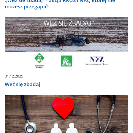
„Weź się zbadaj” - akcja KRUS i NFZ, której nie
możesz przegapić!
01.12.2025
Weź się zbadaj