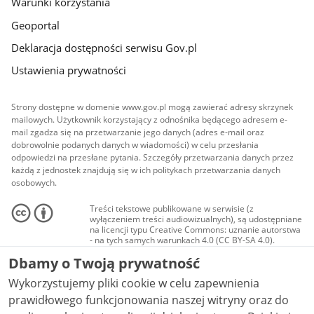
Warunki korzystania
Geoportal
Deklaracja dostępności serwisu Gov.pl
Ustawienia prywatności
Strony dostępne w domenie www.gov.pl mogą zawierać adresy skrzynek
mailowych. Użytkownik korzystający z odnośnika będącego adresem e-
mail zgadza się na przetwarzanie jego danych (adres e-mail oraz
dobrowolnie podanych danych w wiadomości) w celu przesłania
odpowiedzi na przesłane pytania. Szczegóły przetwarzania danych przez
każdą z jednostek znajdują się w ich politykach przetwarzania danych
osobowych.
Treści tekstowe publikowane w serwisie (z
wyłączeniem treści audiowizualnych), są udostępniane
na licencji typu Creative Commons: uznanie autorstwa
- na tych samych warunkach 4.0 (CC BY-SA 4.0).
Materiały audiowizualne, w tym zdjęcia, materiały
Dbamy o Twoją prywatność
audio i wideo, są udostępniane na licencji typu
Creative Commons: uznanie autorstwa użycie
Wykorzystujemy pliki cookie w celu zapewnienia
niekomercyjne - bez utworów zależnych 4.0 (CC BY-
NC-ND 4.0), o ile nie jest to stwierdzone inaczej.
prawidłowego funkcjonowania naszej witryny oraz do