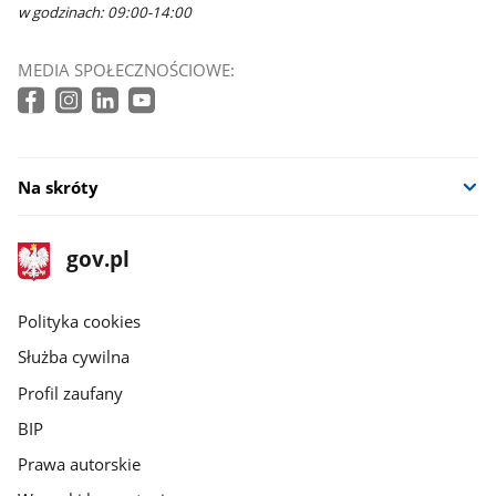
w godzinach: 09:00-14:00
MEDIA SPOŁECZNOŚCIOWE:
Na skróty
stopka
Strona
gov.pl
gov.pl
główna
gov.pl
Polityka cookies
Służba cywilna
Profil zaufany
BIP
Prawa autorskie