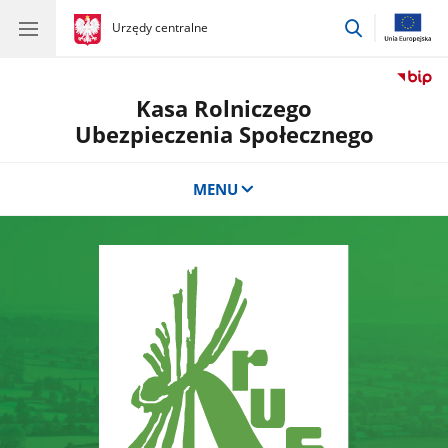
przejdź
gov.pl
Urzędy centralne
gov.pl
Urzędy
do
centralne
wyszukiwar
Kasa Rolniczego
Ubezpieczenia Społecznego
MENU