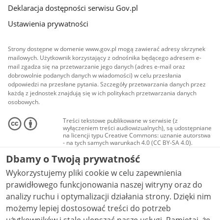
Deklaracja dostępności serwisu Gov.pl
Ustawienia prywatności
Strony dostępne w domenie www.gov.pl mogą zawierać adresy skrzynek
mailowych. Użytkownik korzystający z odnośnika będącego adresem e-
mail zgadza się na przetwarzanie jego danych (adres e-mail oraz
dobrowolnie podanych danych w wiadomości) w celu przesłania
odpowiedzi na przesłane pytania. Szczegóły przetwarzania danych przez
każdą z jednostek znajdują się w ich politykach przetwarzania danych
osobowych.
Treści tekstowe publikowane w serwisie (z
wyłączeniem treści audiowizualnych), są udostępniane
na licencji typu Creative Commons: uznanie autorstwa
- na tych samych warunkach 4.0 (CC BY-SA 4.0).
Materiały audiowizualne, w tym zdjęcia, materiały
Dbamy o Twoją prywatność
audio i wideo, są udostępniane na licencji typu
Creative Commons: uznanie autorstwa użycie
Wykorzystujemy pliki cookie w celu zapewnienia
niekomercyjne - bez utworów zależnych 4.0 (CC BY-
NC-ND 4.0), o ile nie jest to stwierdzone inaczej.
prawidłowego funkcjonowania naszej witryny oraz do
analizy ruchu i optymalizacji działania strony. Dzięki nim
możemy lepiej dostosować treści do potrzeb