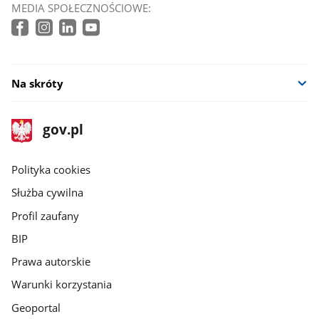
MEDIA SPOŁECZNOŚCIOWE:
Na skróty
stopka
Strona
gov.pl
gov.pl
główna
gov.pl
Polityka cookies
Służba cywilna
Profil zaufany
BIP
Prawa autorskie
Warunki korzystania
Geoportal