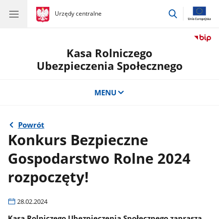
przejdź
gov.pl
Urzędy centralne
gov.pl
Urzędy
do
centralne
wyszukiwar
Kasa Rolniczego
Ubezpieczenia Społecznego
MENU
Powrót
Konkurs Bezpieczne
Gospodarstwo Rolne 2024
rozpoczęty!
28.02.2024
Kasa Rolniczego Ubezpieczenia Społecznego zaprasza