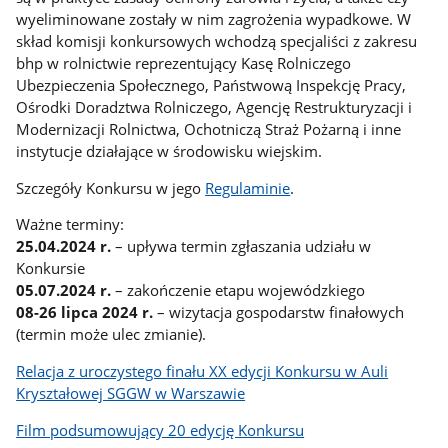
wyeliminowane zostały w nim zagrożenia wypadkowe. W
skład komisji konkursowych wchodzą specjaliści z zakresu
bhp w rolnictwie reprezentujący Kasę Rolniczego
Ubezpieczenia Społecznego, Państwową Inspekcję Pracy,
Ośrodki Doradztwa Rolniczego, Agencję Restrukturyzacji i
Modernizacji Rolnictwa, Ochotniczą Straż Pożarną i inne
instytucje działające w środowisku wiejskim.
Szczegóły Konkursu w jego
Regulaminie
.
Ważne terminy:
25.04.2024 r.
– upływa termin zgłaszania udziału w
Konkursie
05.07.2024 r.
– zakończenie etapu wojewódzkiego
08-26 lipca 2024 r.
– wizytacja gospodarstw finałowych
(termin może ulec zmianie).
Relacja z uroczystego finału XX edycji Konkursu w Auli
Kryształowej SGGW w Warszawie
Film podsumowujący 20 edycję Konkursu