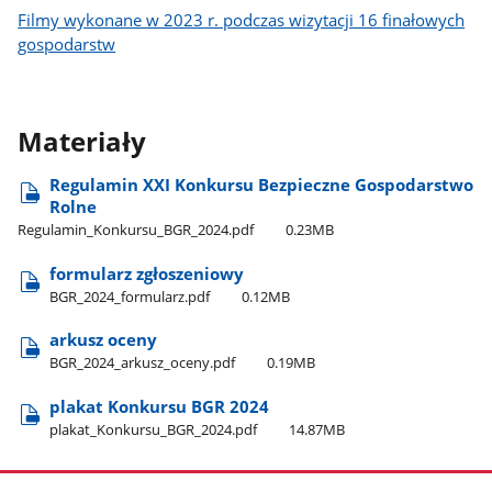
Filmy wykonane w 2023 r. podczas wizytacji 16 finałowych
gospodarstw
Materiały
Regulamin XXI Konkursu Bezpieczne Gospodarstwo
Rolne
Regulamin​_Konkursu​_BGR​_2024.pdf
0.23MB
formularz zgłoszeniowy
BGR​_2024​_formularz.pdf
0.12MB
arkusz oceny
BGR​_2024​_arkusz​_oceny.pdf
0.19MB
plakat Konkursu BGR 2024
plakat​_Konkursu​_BGR​_2024.pdf
14.87MB