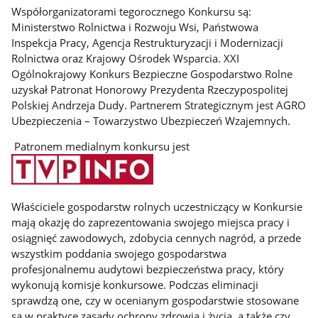
Współorganizatorami tegorocznego Konkursu są:
Ministerstwo Rolnictwa i Rozwoju Wsi, Państwowa
Inspekcja Pracy, Agencja Restrukturyzacji i Modernizacji
Rolnictwa oraz Krajowy Ośrodek Wsparcia. XXI
Ogólnokrajowy Konkurs Bezpieczne Gospodarstwo Rolne
uzyskał Patronat Honorowy Prezydenta Rzeczypospolitej
Polskiej Andrzeja Dudy. Partnerem Strategicznym jest AGRO
Ubezpieczenia – Towarzystwo Ubezpieczeń Wzajemnych.
Patronem medialnym konkursu jest
Właściciele gospodarstw rolnych uczestniczący w Konkursie
mają okazję do zaprezentowania swojego miejsca pracy i
osiągnięć zawodowych, zdobycia cennych nagród, a przede
wszystkim poddania swojego gospodarstwa
profesjonalnemu audytowi bezpieczeństwa pracy, który
wykonują komisje konkursowe. Podczas eliminacji
sprawdzą one, czy w ocenianym gospodarstwie stosowane
są w praktyce zasady ochrony zdrowia i życia, a także czy