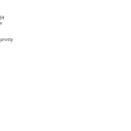
ją
w
 prosty