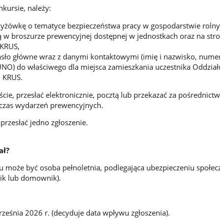
kursie, należy:
zyżówkę o tematyce bezpieczeństwa pracy w gospodarstwie roln
 w broszurze prewencyjnej dostępnej w jednostkach oraz na stro
 KRUS,
asło główne wraz z danymi kontaktowymi (imię i nazwisko, numer
NO) do właściwego dla miejsca zamieszkania uczestnika Oddział
 KRUS.
ście, przesłać elektronicznie, pocztą lub przekazać za pośrednic
czas wydarzeń prewencyjnych.
przesłać jedno zgłoszenie.
ał?
u może być osoba pełnoletnia, podlegająca ubezpieczeniu społe
ik lub domownik).
ześnia 2026 r. (decyduje data wpływu zgłoszenia).