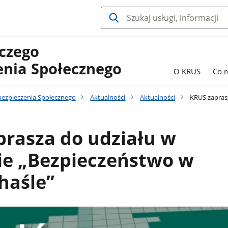
czego
enia Społecznego
O KRUS
Co 
bezpieczenia Społecznego
Aktualności
Aktualności
KRUS zaprasz
rasza do udziału w
ie „Bezpieczeństwo w
haśle”