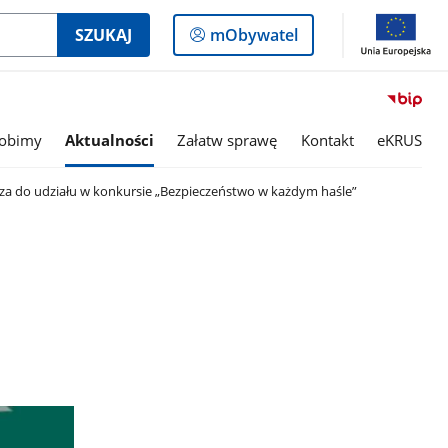
Logowanie
SZUKAJ
mObywatel
do
panelu
robimy
Aktualności
Załatw sprawę
Kontakt
eKRUS
a do udziału w konkursie „Bezpieczeństwo w każdym haśle”