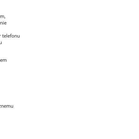
ym,
nie
 telefonu
u
twem
cznemu