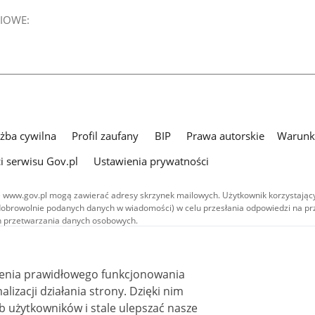
IOWE:
użba cywilna
Profil zaufany
BIP
Prawa autorskie
Warunki
i serwisu Gov.pl
Ustawienia prywatności
 www.gov.pl mogą zawierać adresy skrzynek mailowych. Użytkownik korzystający
dobrowolnie podanych danych w wiadomości) w celu przesłania odpowiedzi na prz
ach przetwarzania danych osobowych.
we publikowane w serwisie (z wyłączeniem treści audiowizualnych), są
 na licencji typu Creative Commons: uznanie autorstwa - na tych samych
 (CC BY-SA 4.0). Materiały audiowizualne, w tym zdjęcia, materiały audio i wideo
ienia prawidłowego funkcjonowania
ane na licencji typu Creative Commons: uznanie autorstwa użycie niekomercyjne 
ależnych 4.0 (CC BY-NC-ND 4.0), o ile nie jest to stwierdzone inaczej.
i działania strony. Dzięki nim
 użytkowników i stale ulepszać nasze