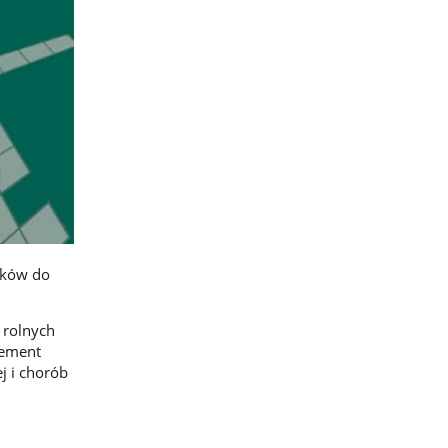
ików do
 rolnych
lement
j i chorób