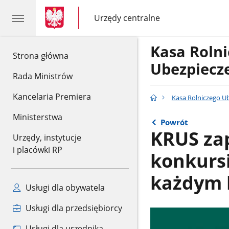
gov.pl
gov.pl
Urzędy centralne
gov.pl
Urzędy
centralne
Kasa Rolni
gov.pl
Strona główna
Ubezpiecz
Rada Ministrów
Kancelaria Premiera
Kasa Rolniczego U
Ministerstwa
Powrót
KRUS zap
Urzędy, instytucje
i placówki RP
konkurs
każdym 
Usługi dla obywatela
Usługi dla przedsiębiorcy
Usługi dla urzędnika