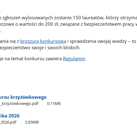
 zgłoszeń wylosowanych zostanie 150 laureatów, którzy otrzyma
eczowe o wartości do 200 zł, związane z bezpieczeństwem pracy 
.
nia się z
broszurą konkursową
i sprawdzenia swojej wiedzy – to
ezpieczeństwo swoje i swoich bliskich.
je na temat konkursu zawiera
Regulamin
ursu krzyżówkowego
​_krzyżówkowego.pdf
0.11MB
nika 2026
​_2026.pdf
2.65MB