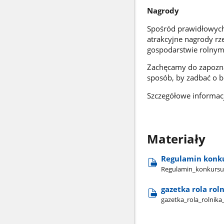
Nagrody
Spośród prawidłowych
atrakcyjne nagrody rz
gospodarstwie rolnym
Zachęcamy do zapozna
sposób, by zadbać o b
Szczegółowe informac
Materiały
Regulamin konk
Regulamin​_konkursu
gazetka rola rol
gazetka​_rola​_rolnika