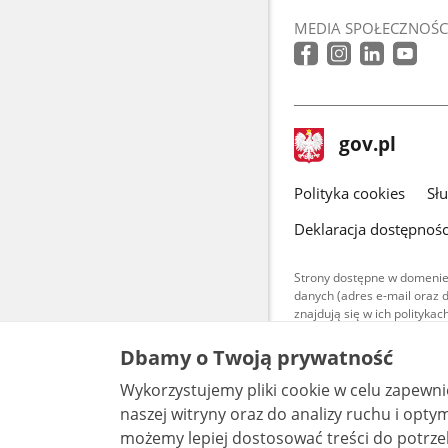
MEDIA SPOŁECZNOŚC
stopka
Strona
gov.pl
gov.pl
główna
gov.pl
Polityka cookies
Sł
Deklaracja dostępnośc
Strony dostępne w domenie
danych (adres e-mail oraz 
znajdują się w ich polityk
Treści teksto
Dbamy o Twoją prywatność
udostępniane
warunkach 4.0
Wykorzystujemy pliki cookie w celu zapewn
są udostępni
bez utworów z
naszej witryny oraz do analizy ruchu i optymalizacj
możemy lepiej dostosować treści do potrzeb