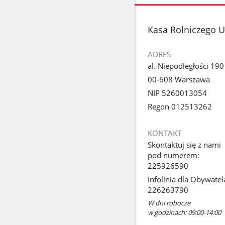
stopka
Kasa Rolniczego 
ADRES
al. Niepodległości 190
00-608 Warszawa
NIP 5260013054
Regon 012513262
KONTAKT
Skontaktuj się z nami
pod numerem:
225926590
Infolinia dla Obywatel
226263790
W dni robocze
w godzinach: 09:00-14:00