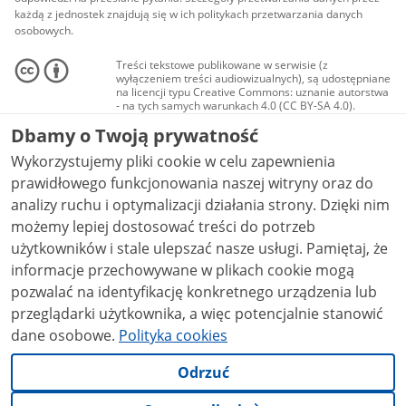
każdą z jednostek znajdują się w ich politykach przetwarzania danych
osobowych.
Treści tekstowe publikowane w serwisie (z
wyłączeniem treści audiowizualnych), są udostępniane
na licencji typu Creative Commons: uznanie autorstwa
- na tych samych warunkach 4.0 (CC BY-SA 4.0).
Materiały audiowizualne, w tym zdjęcia, materiały
Dbamy o Twoją prywatność
audio i wideo, są udostępniane na licencji typu
Creative Commons: uznanie autorstwa użycie
Wykorzystujemy pliki cookie w celu zapewnienia
niekomercyjne - bez utworów zależnych 4.0 (CC BY-
NC-ND 4.0), o ile nie jest to stwierdzone inaczej.
prawidłowego funkcjonowania naszej witryny oraz do
analizy ruchu i optymalizacji działania strony. Dzięki nim
możemy lepiej dostosować treści do potrzeb
użytkowników i stale ulepszać nasze usługi. Pamiętaj, że
informacje przechowywane w plikach cookie mogą
pozwalać na identyfikację konkretnego urządzenia lub
przeglądarki użytkownika, a więc potencjalnie stanowić
dane osobowe.
Polityka cookies
Odrzuć