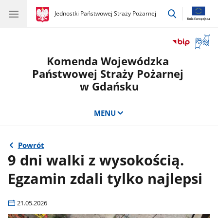
przejdź
gov.pl
Jednostki Państwowej Straży Pożarnej
gov.pl
Jednostki
do
Państwowej
wyszukiwar
Straży
Otwór
Pożarnej
okno
Komenda Wojewódzka
z
tłuma
Państwowej Straży Pożarnej
języka
w Gdańsku
migow
MENU
Powrót
9 dni walki z wysokością.
Egzamin zdali tylko najlepsi
21.05.2026