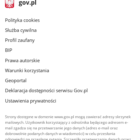
stopka
Strona
gov.pl
gov.pl
główna
gov.pl
Polityka cookies
Służba cywilna
Profil zaufany
BIP
Prawa autorskie
Warunki korzystania
Geoportal
Deklaracja dostępności serwisu Gov.pl
Ustawienia prywatności
Strony dostępne w domenie www.gov.pl mogą zawierać adresy skrzynek
mailowych. Użytkownik korzystający z odnośnika będącego adresem e-
mail zgadza się na przetwarzanie jego danych (adres e-mail oraz
dobrowolnie podanych danych w wiadomości) w celu przesłania
odpowiedzi na przesłane pytania. Szczegóły przetwarzania danych przez