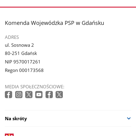
zdjęcie
zdjęcie
1
2
z
z
stopka
Komenda Wojewódzka PSP w Gdańsku
galerii.
galerii.
ADRES
ul. Sosnowa 2
80-251 Gdańsk
NIP 9570017261
Regon 000173568
MEDIA SPOŁECZNOŚCIOWE:
Na skróty