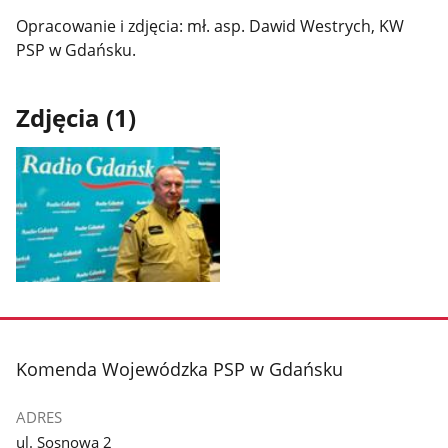
Opracowanie i zdjęcia: mł. asp. Dawid Westrych, KW
PSP w Gdańsku.
Zdjęcia (1)
Pokaż
zdjęcie
1
z
stopka
Komenda Wojewódzka PSP w Gdańsku
galerii.
ADRES
ul. Sosnowa 2