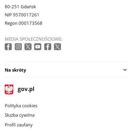
80-251 Gdańsk
NIP 9570017261
Regon 000173568
MEDIA SPOŁECZNOŚCIOWE:
Na skróty
stopka
Strona
gov.pl
gov.pl
główna
gov.pl
Polityka cookies
Służba cywilna
Profil zaufany