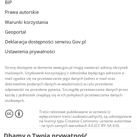
BIP
Prawa autorskie
Warunki korzystania
Geoportal
Deklaracja dostępności serwisu Gov.pl
Ustawienia prywatności
Strony dostępne w domenie www.gov.pl mogą zawierać adresy skrzynek
mailowych. Użytkownik korzystający z odnośnika będącego adresem e-
mail zgadza się na przetwarzanie jego danych (adres e-mail oraz
dobrowolnie podanych danych w wiadomości) w celu przesłania
odpowiedzi na przesłane pytania. Szczegóły przetwarzania danych przez
każdą z jednostek znajdują się w ich politykach przetwarzania danych
osobowych.
Treści tekstowe publikowane w serwisie (z
wyłączeniem treści audiowizualnych), są udostępniane
na licencji typu Creative Commons: uznanie autorstwa
- na tych samych warunkach 4.0 (CC BY-SA 4.0).
Materiały audiowizualne, w tym zdjęcia, materiały
Dbamy o Twoją prywatność
audio i wideo, są udostępniane na licencji typu