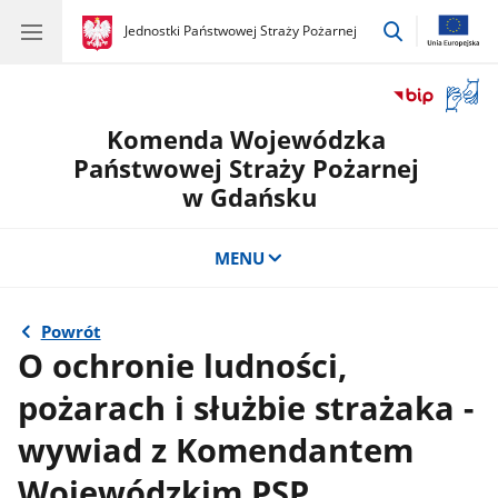
przejdź
gov.pl
Jednostki Państwowej Straży Pożarnej
gov.pl
Jednostki
do
Państwowej
wyszukiwar
Straży
Otwór
Pożarnej
okno
Komenda Wojewódzka
z
tłuma
Państwowej Straży Pożarnej
języka
w Gdańsku
migow
MENU
Powrót
O ochronie ludności,
pożarach i służbie strażaka -
wywiad z Komendantem
Wojewódzkim PSP