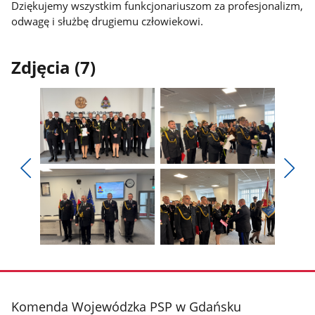
Dziękujemy wszystkim funkcjonariuszom za profesjonalizm,
odwagę i służbę drugiemu człowiekowi.
Zdjęcia (7)
Pokaż
Pokaż
zdjęcie
zdjęcie
Pokaż
Poka
1
2
poprzednie
nest
z
z
zdjęcia
zdjęc
galerii.
galerii.
Pokaż
Pokaż
zdjęcie
zdjęcie
3
4
z
z
stopka
Komenda Wojewódzka PSP w Gdańsku
galerii.
galerii.