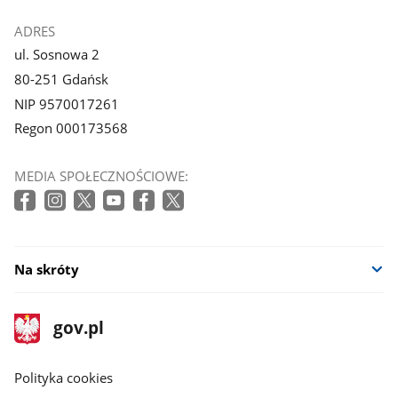
ADRES
ul. Sosnowa 2
80-251 Gdańsk
NIP 9570017261
Regon 000173568
MEDIA SPOŁECZNOŚCIOWE:
Na skróty
stopka
Strona
gov.pl
gov.pl
główna
gov.pl
Polityka cookies