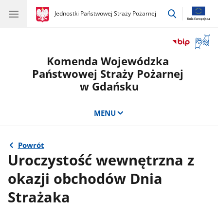
przejdź
gov.pl
Jednostki Państwowej Straży Pożarnej
gov.pl
Jednostki
do
Państwowej
wyszukiwar
Straży
Otwór
Pożarnej
okno
Komenda Wojewódzka
z
tłuma
Państwowej Straży Pożarnej
języka
w Gdańsku
migow
MENU
Powrót
Uroczystość wewnętrzna z
okazji obchodów Dnia
Strażaka