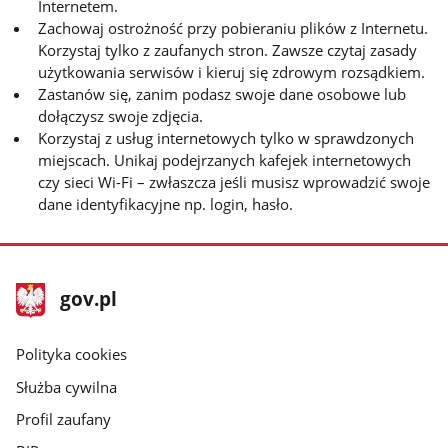
Internetem.
Zachowaj ostrożność przy pobieraniu plików z Internetu.
Korzystaj tylko z zaufanych stron. Zawsze czytaj zasady
użytkowania serwisów i kieruj się zdrowym rozsądkiem.
Zastanów się, zanim podasz swoje dane osobowe lub
dołączysz swoje zdjęcia.
Korzystaj z usług internetowych tylko w sprawdzonych
miejscach. Unikaj podejrzanych kafejek internetowych
czy sieci Wi-Fi – zwłaszcza jeśli musisz wprowadzić swoje
dane identyfikacyjne np. login, hasło.
stopka
Strona
gov.pl
gov.pl
główna
gov.pl
Polityka cookies
Służba cywilna
Profil zaufany