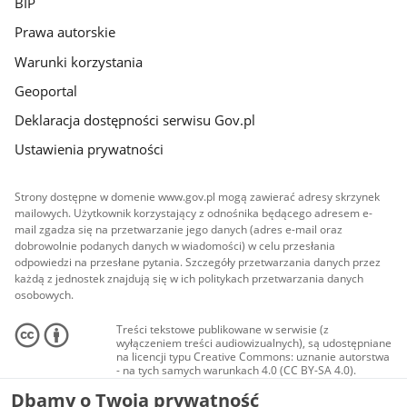
BIP
Prawa autorskie
Warunki korzystania
Geoportal
Deklaracja dostępności serwisu Gov.pl
Ustawienia prywatności
Strony dostępne w domenie www.gov.pl mogą zawierać adresy skrzynek
mailowych. Użytkownik korzystający z odnośnika będącego adresem e-
mail zgadza się na przetwarzanie jego danych (adres e-mail oraz
dobrowolnie podanych danych w wiadomości) w celu przesłania
odpowiedzi na przesłane pytania. Szczegóły przetwarzania danych przez
każdą z jednostek znajdują się w ich politykach przetwarzania danych
osobowych.
Treści tekstowe publikowane w serwisie (z
wyłączeniem treści audiowizualnych), są udostępniane
na licencji typu Creative Commons: uznanie autorstwa
- na tych samych warunkach 4.0 (CC BY-SA 4.0).
Materiały audiowizualne, w tym zdjęcia, materiały
Dbamy o Twoją prywatność
audio i wideo, są udostępniane na licencji typu