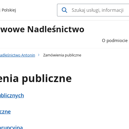
 Polskiej
twowe Nadleśnictwo
O podmiocie
adleśnictwo Antonin
Zamówienia publiczne
nia publiczne
blicznych
czne
orupcyjna