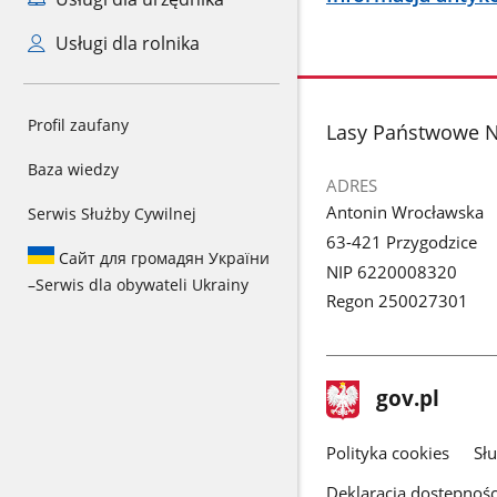
Usługi dla rolnika
Profil zaufany
stopka
Lasy Państwowe N
Baza wiedzy
ADRES
Antonin Wrocławska
Serwis Służby Cywilnej
63-421 Przygodzice
Сайт для громадян України
NIP 6220008320
–
Serwis dla obywateli Ukrainy
Regon 250027301
stopka
Strona
gov.pl
gov.pl
główna
gov.pl
Polityka cookies
Sł
Deklaracja dostępnośc