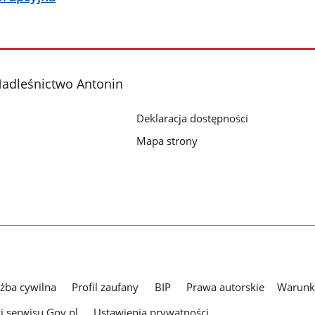
adleśnictwo Antonin
Deklaracja dostępności
Mapa strony
użba cywilna
Profil zaufany
BIP
Prawa autorskie
Warunki
i serwisu Gov.pl
Ustawienia prywatności