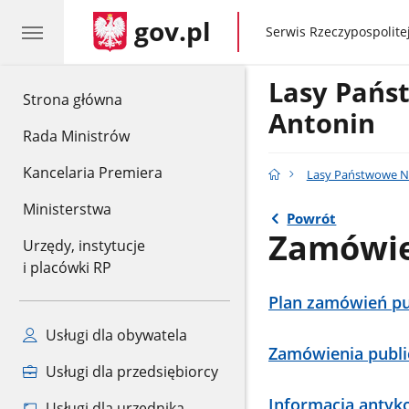
gov.pl
gov.pl
Serwis Rzeczypospolitej
Lasy Pańs
gov.pl
Strona główna
Antonin
Rada Ministrów
Kancelaria Premiera
Lasy Państwowe N
Ministerstwa
Powrót
Zamówie
Urzędy, instytucje
i placówki RP
Plan zamówień pu
Usługi dla obywatela
Zamówienia publi
Usługi dla przedsiębiorcy
Informacja antyk
Usługi dla urzędnika