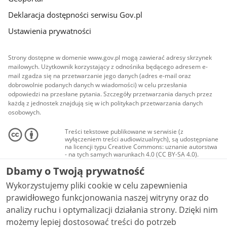
Deklaracja dostępności serwisu Gov.pl
Ustawienia prywatności
Strony dostępne w domenie www.gov.pl mogą zawierać adresy skrzynek
mailowych. Użytkownik korzystający z odnośnika będącego adresem e-
mail zgadza się na przetwarzanie jego danych (adres e-mail oraz
dobrowolnie podanych danych w wiadomości) w celu przesłania
odpowiedzi na przesłane pytania. Szczegóły przetwarzania danych przez
każdą z jednostek znajdują się w ich politykach przetwarzania danych
osobowych.
Treści tekstowe publikowane w serwisie (z
wyłączeniem treści audiowizualnych), są udostępniane
na licencji typu Creative Commons: uznanie autorstwa
- na tych samych warunkach 4.0 (CC BY-SA 4.0).
Materiały audiowizualne, w tym zdjęcia, materiały
Dbamy o Twoją prywatność
audio i wideo, są udostępniane na licencji typu
Creative Commons: uznanie autorstwa użycie
Wykorzystujemy pliki cookie w celu zapewnienia
niekomercyjne - bez utworów zależnych 4.0 (CC BY-
NC-ND 4.0), o ile nie jest to stwierdzone inaczej.
prawidłowego funkcjonowania naszej witryny oraz do
analizy ruchu i optymalizacji działania strony. Dzięki nim
możemy lepiej dostosować treści do potrzeb