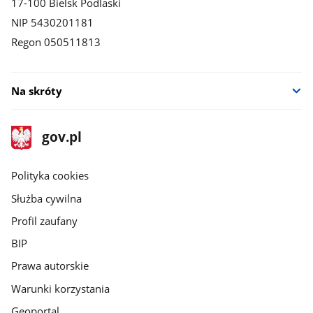
17-100 Bielsk Podlaski
NIP 5430201181
Regon 050511813
Na skróty
stopka
Strona
gov.pl
gov.pl
główna
gov.pl
Polityka cookies
Służba cywilna
Profil zaufany
BIP
Prawa autorskie
Warunki korzystania
Geoportal