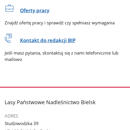
Oferty pracy
Znajdź ofertę pracy i sprawdź czy spełniasz wymagania
Kontakt do redakcji BIP
Jeśli masz pytania, skontaktuj się z nami telefonicznie lub
mailowo
stopka
Lasy Państwowe Nadleśnictwo Bielsk
ADRES
Studziwodzka 39