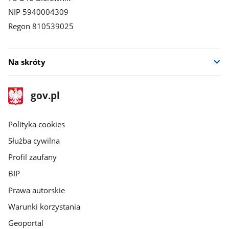
NIP 5940004309
Regon 810539025
Na skróty
stopka
Strona
gov.pl
gov.pl
główna
gov.pl
Polityka cookies
Służba cywilna
Profil zaufany
BIP
Prawa autorskie
Warunki korzystania
Geoportal