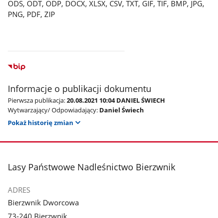
ODS, ODT, ODP, DOCX, XLSX, CSV, TXT, GIF, TIF, BMP, JPG,
PNG, PDF, ZIP
Informacje o publikacji dokumentu
Pierwsza publikacja:
20.08.2021 10:04 DANIEL ŚWIECH
Wytwarzający/ Odpowiadający:
Daniel Świech
Pokaż historię zmian
stopka
Lasy Państwowe Nadleśnictwo Bierzwnik
ADRES
Bierzwnik Dworcowa
73-240 Bierzwnik