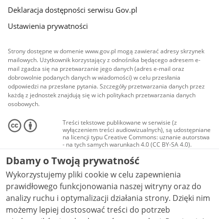
Deklaracja dostępności serwisu Gov.pl
Ustawienia prywatności
Strony dostępne w domenie www.gov.pl mogą zawierać adresy skrzynek
mailowych. Użytkownik korzystający z odnośnika będącego adresem e-
mail zgadza się na przetwarzanie jego danych (adres e-mail oraz
dobrowolnie podanych danych w wiadomości) w celu przesłania
odpowiedzi na przesłane pytania. Szczegóły przetwarzania danych przez
każdą z jednostek znajdują się w ich politykach przetwarzania danych
osobowych.
Treści tekstowe publikowane w serwisie (z
wyłączeniem treści audiowizualnych), są udostępniane
na licencji typu Creative Commons: uznanie autorstwa
- na tych samych warunkach 4.0 (CC BY-SA 4.0).
Materiały audiowizualne, w tym zdjęcia, materiały
Dbamy o Twoją prywatność
audio i wideo, są udostępniane na licencji typu
Creative Commons: uznanie autorstwa użycie
Wykorzystujemy pliki cookie w celu zapewnienia
niekomercyjne - bez utworów zależnych 4.0 (CC BY-
NC-ND 4.0), o ile nie jest to stwierdzone inaczej.
prawidłowego funkcjonowania naszej witryny oraz do
analizy ruchu i optymalizacji działania strony. Dzięki nim
możemy lepiej dostosować treści do potrzeb