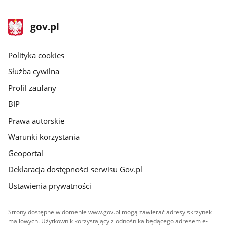
stopka
Strona
gov.pl
gov.pl
główna
gov.pl
Polityka cookies
Służba cywilna
Profil zaufany
BIP
Prawa autorskie
Warunki korzystania
Geoportal
Deklaracja dostępności serwisu Gov.pl
Ustawienia prywatności
Strony dostępne w domenie www.gov.pl mogą zawierać adresy skrzynek
mailowych. Użytkownik korzystający z odnośnika będącego adresem e-