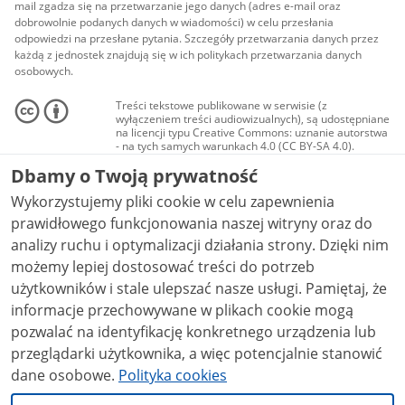
mail zgadza się na przetwarzanie jego danych (adres e-mail oraz
dobrowolnie podanych danych w wiadomości) w celu przesłania
odpowiedzi na przesłane pytania. Szczegóły przetwarzania danych przez
każdą z jednostek znajdują się w ich politykach przetwarzania danych
osobowych.
Treści tekstowe publikowane w serwisie (z
wyłączeniem treści audiowizualnych), są udostępniane
na licencji typu Creative Commons: uznanie autorstwa
- na tych samych warunkach 4.0 (CC BY-SA 4.0).
Materiały audiowizualne, w tym zdjęcia, materiały
Dbamy o Twoją prywatność
audio i wideo, są udostępniane na licencji typu
Creative Commons: uznanie autorstwa użycie
Wykorzystujemy pliki cookie w celu zapewnienia
niekomercyjne - bez utworów zależnych 4.0 (CC BY-
NC-ND 4.0), o ile nie jest to stwierdzone inaczej.
prawidłowego funkcjonowania naszej witryny oraz do
analizy ruchu i optymalizacji działania strony. Dzięki nim
możemy lepiej dostosować treści do potrzeb
użytkowników i stale ulepszać nasze usługi. Pamiętaj, że
informacje przechowywane w plikach cookie mogą
pozwalać na identyfikację konkretnego urządzenia lub
przeglądarki użytkownika, a więc potencjalnie stanowić
dane osobowe.
Polityka cookies