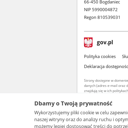
66-450 Bogdaniec
NIP 5990004872
Regon 810539031
stopka
Strona
gov.pl
gov.pl
główna
gov.pl
Polityka cookies
Sł
Deklaracja dostępnośc
Strony dostępne w domenie
danych (adres e-mail oraz 
znajdują się w ich polityk
Treści teksto
Dbamy o Twoją prywatność
udostępniane
warunkach 4.0
Wykorzystujemy pliki cookie w celu zapewn
są udostępni
bez utworów z
naszej witryny oraz do analizy ruchu i optymalizacj
możemy lepiej dostosować treści do potrzeb