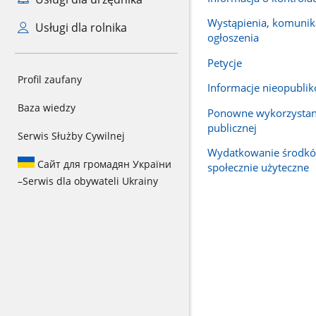
Wystąpienia, komunika
Usługi dla rolnika
ogłoszenia
Petycje
Profil zaufany
Informacje nieopubli
Baza wiedzy
Ponowne wykorzystani
publicznej
Serwis Służby Cywilnej
Wydatkowanie środkó
Сайт для громадян України
społecznie użyteczne
–
Serwis dla obywateli Ukrainy