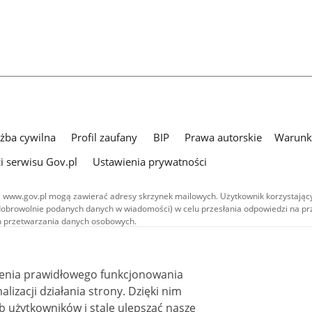
użba cywilna
Profil zaufany
BIP
Prawa autorskie
Warunki
i serwisu Gov.pl
Ustawienia prywatności
 www.gov.pl mogą zawierać adresy skrzynek mailowych. Użytkownik korzystający
dobrowolnie podanych danych w wiadomości) w celu przesłania odpowiedzi na prz
ach przetwarzania danych osobowych.
we publikowane w serwisie (z wyłączeniem treści audiowizualnych), są
 na licencji typu Creative Commons: uznanie autorstwa - na tych samych
 (CC BY-SA 4.0). Materiały audiowizualne, w tym zdjęcia, materiały audio i wideo
ienia prawidłowego funkcjonowania
ane na licencji typu Creative Commons: uznanie autorstwa użycie niekomercyjne 
ależnych 4.0 (CC BY-NC-ND 4.0), o ile nie jest to stwierdzone inaczej.
i działania strony. Dzięki nim
 użytkowników i stale ulepszać nasze