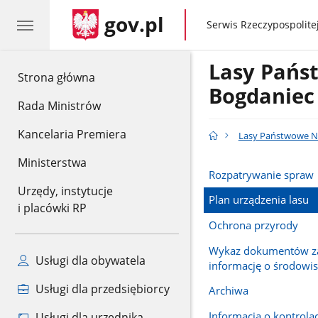
gov.pl
gov.pl
Serwis Rzeczypospolitej
Lasy Pańs
gov.pl
Strona główna
Bogdaniec
Rada Ministrów
Kancelaria Premiera
Lasy Państwowe N
Ministerstwa
Rozpatrywanie spraw
Urzędy, instytucje
Plan urządzenia lasu
i placówki RP
Ochrona przyrody
Wykaz dokumentów za
Usługi dla obywatela
informację o środowi
Usługi dla przedsiębiorcy
Archiwa
Informacja o kontrola
Usługi dla urzędnika