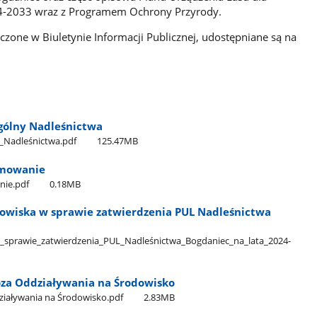
24-2033 wraz z Programem Ochrony Przyrody.
zczone w Biuletynie Informacji Publicznej, udostępniane są na
ogólny Nadleśnictwa
y​_Nadleśnictwa.pdf
125.47MB
umowanie
nie.pdf
0.18MB
dowiska w sprawie zatwierdzenia PUL Nadleśnictwa
w​_sprawie​_zatwierdzenia​_PUL​_Nadleśnictwa​_Bogdaniec​_na​_lata​_2024-
oza Oddziaływania na Środowisko
ziaływania na Środowisko.pdf
2.83MB