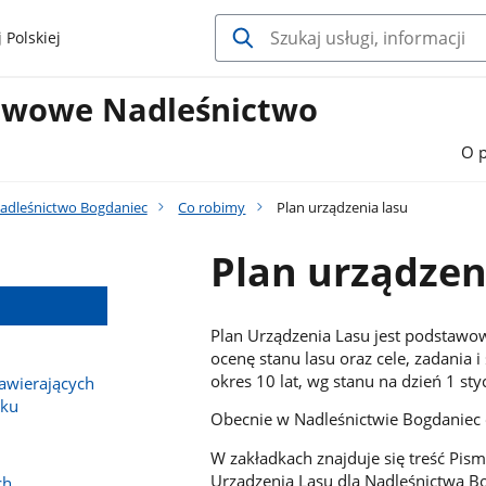
 Polskiej
twowe Nadleśnictwo
O 
adleśnictwo Bogdaniec
Co robimy
Plan urządzenia lasu
Plan urządzen
Plan Urządzenia Lasu jest podstawo
ocenę stanu lasu oraz cele, zadania 
okres 10 lat, wg stanu na dzień 1 s
wierających
sku
Obecnie w Nadleśnictwie Bogdaniec 
W zakładkach znajduje się treść Pism
Urządzenia Lasu dla Nadleśnictwa B
ch