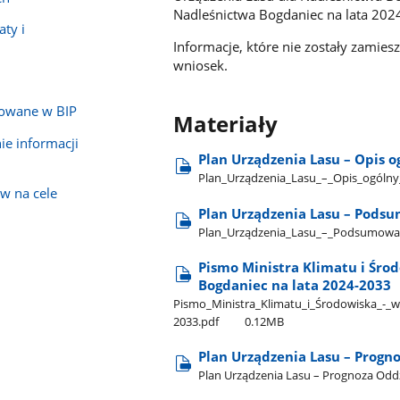
Nadleśnictwa Bogdaniec na lata 20
ty i
Informacje, które nie zostały zamies
wniosek.
kowane w BIP
Materiały
e informacji
Plan Urządzenia Lasu – Opis 
Plan​_Urządzenia​_Lasu​_–​_Opis​_ogóln
w na cele
Plan Urządzenia Lasu – Pods
Plan​_Urządzenia​_Lasu​_–​_Podsumowa
Pismo Ministra Klimatu i Śro
Bogdaniec na lata 2024-2033
Pismo​_Ministra​_Klimatu​_i​_Środowiska​_-​_
2033.pdf
0.12MB
Plan Urządzenia Lasu – Progn
Plan Urządzenia Lasu – Prognoza Odd