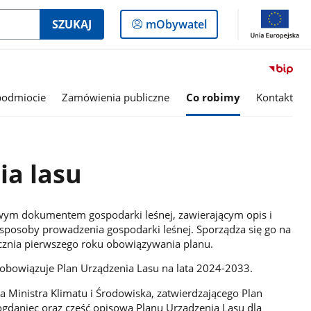
Logowanie
SZUKAJ
mObywatel
do
panelu
podmiocie
Zamówienia publiczne
Co robimy
Kontakt
ia lasu
wym dokumentem gospodarki leśnej, zawierającym opis i
i sposoby prowadzenia gospodarki leśnej. Sporządza się go na
tycznia pierwszego roku obowiązywania planu.
obowiązuje Plan Urządzenia Lasu na lata 2024-2033.
a Ministra Klimatu i Środowiska, zatwierdzającego Plan
ogdaniec oraz część opisowa Planu Urządzenia Lasu dla