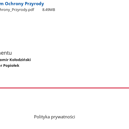
am Ochrony Przyrody
chrony​_Przyrody.pdf
8.49MB
mentu
womir Kołodziński
r Popiołek
Polityka prywatności