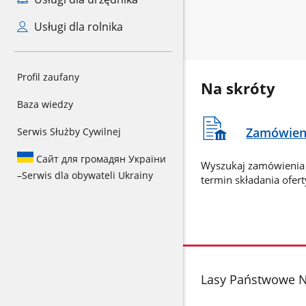
Usługi dla rolnika
Profil zaufany
Na skróty
Baza wiedzy
Zamówieni
Serwis Służby Cywilnej
Сайт для громадян України
Wyszukaj zamówienia 
–
Serwis dla obywateli Ukrainy
termin składania ofert
stopka
Lasy Państwowe 