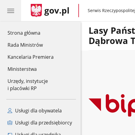
gov.pl
gov.pl
Serwis Rzeczypospolitej
Lasy Pańs
gov.pl
Strona główna
Dąbrowa 
Rada Ministrów
Kancelaria Premiera
Ministerstwa
Urzędy, instytucje
i placówki RP
Usługi dla obywatela
Usługi dla przedsiębiorcy
Usługi dla urzędnika