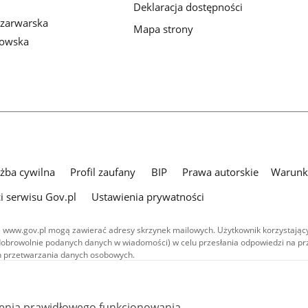
Deklaracja dostępności
zarwarska
Mapa strony
nowska
użba cywilna
Profil zaufany
BIP
Prawa autorskie
Warunki
i serwisu Gov.pl
Ustawienia prywatności
 www.gov.pl mogą zawierać adresy skrzynek mailowych. Użytkownik korzystający
dobrowolnie podanych danych w wiadomości) w celu przesłania odpowiedzi na prz
ach przetwarzania danych osobowych.
we publikowane w serwisie (z wyłączeniem treści audiowizualnych), są
 na licencji typu Creative Commons: uznanie autorstwa - na tych samych
 (CC BY-SA 4.0). Materiały audiowizualne, w tym zdjęcia, materiały audio i wideo
ienia prawidłowego funkcjonowania