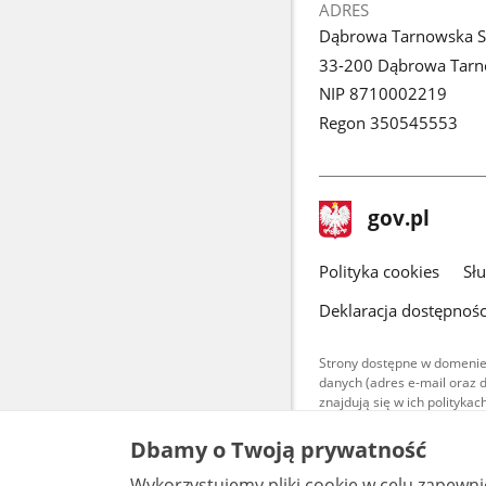
ADRES
Dąbrowa Tarnowska S
33-200 Dąbrowa Tar
NIP 8710002219
Regon 350545553
stopka
Strona
gov.pl
gov.pl
główna
gov.pl
Polityka cookies
Sł
Deklaracja dostępnośc
Strony dostępne w domenie
danych (adres e-mail oraz 
znajdują się w ich polityk
Treści teksto
Dbamy o Twoją prywatność
udostępniane
warunkach 4.0
Wykorzystujemy pliki cookie w celu zapewn