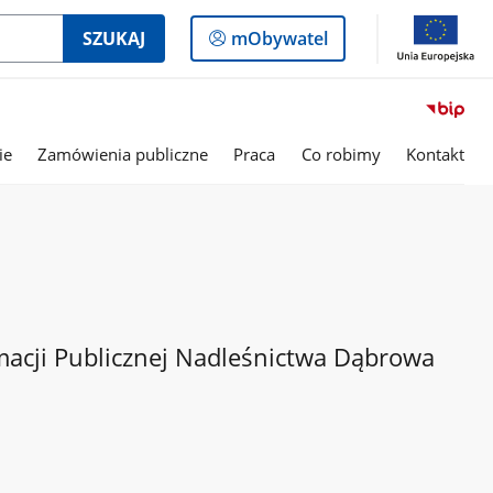
Logowanie
SZUKAJ
mObywatel
do
panelu
ie
Zamówienia publiczne
Praca
Co robimy
Kontakt
macji Publicznej Nadleśnictwa Dąbrowa