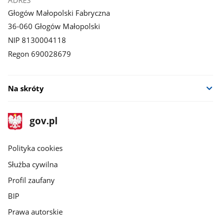
ADRES
Głogów Małopolski Fabryczna
36-060 Głogów Małopolski
NIP 8130004118
Regon 690028679
Na skróty
stopka
Strona
gov.pl
gov.pl
główna
gov.pl
Polityka cookies
Służba cywilna
Profil zaufany
BIP
Prawa autorskie