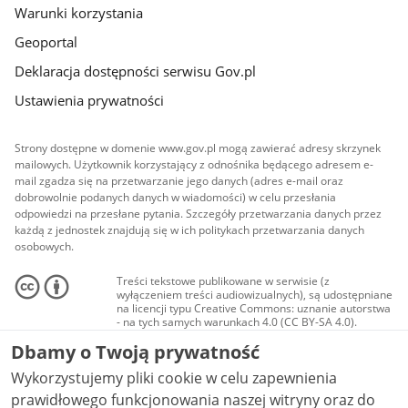
Warunki korzystania
Geoportal
Deklaracja dostępności serwisu Gov.pl
Ustawienia prywatności
Strony dostępne w domenie www.gov.pl mogą zawierać adresy skrzynek
mailowych. Użytkownik korzystający z odnośnika będącego adresem e-
mail zgadza się na przetwarzanie jego danych (adres e-mail oraz
dobrowolnie podanych danych w wiadomości) w celu przesłania
odpowiedzi na przesłane pytania. Szczegóły przetwarzania danych przez
każdą z jednostek znajdują się w ich politykach przetwarzania danych
osobowych.
Treści tekstowe publikowane w serwisie (z
wyłączeniem treści audiowizualnych), są udostępniane
na licencji typu Creative Commons: uznanie autorstwa
- na tych samych warunkach 4.0 (CC BY-SA 4.0).
Materiały audiowizualne, w tym zdjęcia, materiały
Dbamy o Twoją prywatność
audio i wideo, są udostępniane na licencji typu
Creative Commons: uznanie autorstwa użycie
Wykorzystujemy pliki cookie w celu zapewnienia
niekomercyjne - bez utworów zależnych 4.0 (CC BY-
NC-ND 4.0), o ile nie jest to stwierdzone inaczej.
prawidłowego funkcjonowania naszej witryny oraz do